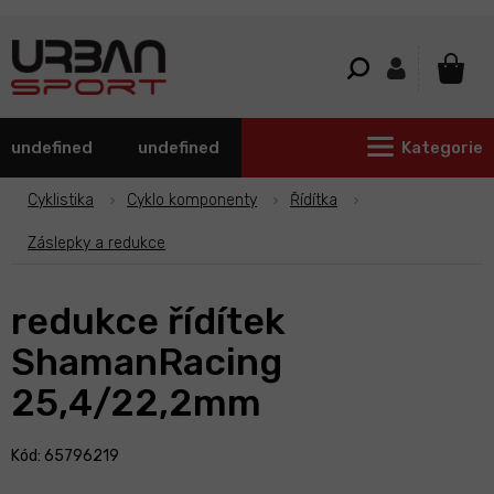
Přejít
na
obsah
NÁKU
KOŠÍ
undefined
undefined
Kategorie
Cyklistika
Cyklo komponenty
Řídítka
Záslepky a redukce
redukce řídítek
ShamanRacing
25,4/22,2mm
Kód: 65796219