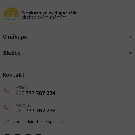
t
í
% zákazníků by doporučilo
obchod svým známým
O nákupu
Služby
Kontakt
+420
777 787 374
+420
777 787 776
obchod
@
urban-sport.cz