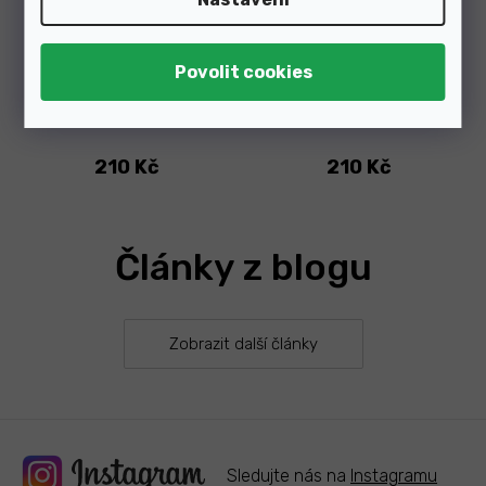
Skladem v e-shopu
Skladem v e-shopu
210 Kč
210 Kč
Články z blogu
Zobrazit další články
Sledujte nás na
Instagramu