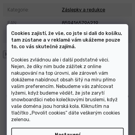
Kategorie
:
Záslepky a redukce
EAN
:
8594165796219
Cookies zajistí, že vše, co jste si dali do košíku,
Výrobce
:
Shaman Racing
tam zůstane a v reklamě vám ukážeme pouze
to, co vás skutečně zajímá.
High-contrast mode
Cookies zvládnou ale i další podstatné věci.
Mohlo by Vás zajímat
Nejen, že díky nim bude zážitek z online
nakupování na top úrovni, ale zároveň vám
dokážeme nabídnout obsah šitý na míru přímo
vašim preferencím. Nebudeme vás zahlcovat
redukce řídítek
redukce řídítek
lyžemi, když budeme vědět, že jste zarytí
ShamanRacing 31,8/22,2mm
ShamanRacing 31,8/28,6mm
snowboarďáci nebo kolečkovými bruslemi, když
vaše doména jsou horská kola. Kliknutím na
tlačítko „Povolit cookies“ dáte veškerým cookies
zelenou
.
Nastavení