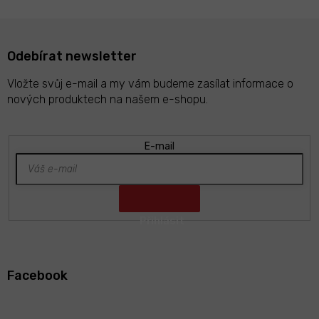
Odebírat newsletter
Vložte svůj e-mail a my vám budeme zasílat informace o
nových produktech na našem e-shopu.
E-mail
Z
á
Facebook
p
a
t