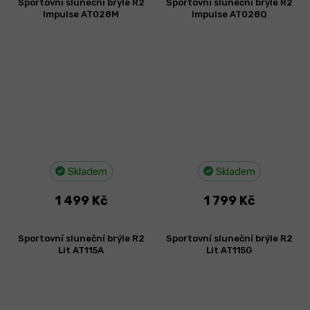
Sportovní sluneční brýle R2
Sportovní sluneční brýle R2
Impulse AT028M
Impulse AT028Q
Skladem
Skladem
1 499 Kč
1 799 Kč
Sportovní sluneční brýle R2
Sportovní sluneční brýle R2
Lit AT115A
Lit AT115G