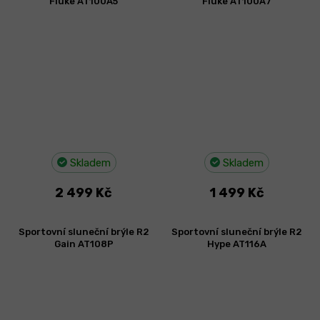
Fluke AT100A5
Fluke AT100A7
Skladem
Skladem
2 499 Kč
1 499 Kč
Sportovní sluneční brýle R2
Sportovní sluneční brýle R2
Gain AT108P
Hype AT116A