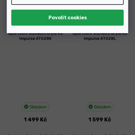
Skladem
Skladem
899 Kč
1 499 Kč
Sportovní sluneční brýle R2
Sportovní sluneční brýle R2
Impulse AT028K
Impulse AT028L
Skladem
Skladem
1 499 Kč
1 599 Kč