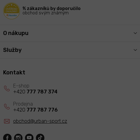
í
% zákazníků by doporučilo
obchod svým známým
O nákupu
Služby
Kontakt
+420
777 787 374
+420
777 787 776
obchod
@
urban-sport.cz