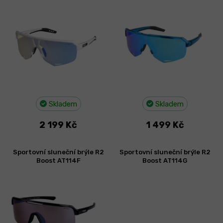
i
s
p
r
o
d
u
k
t
Skladem
Skladem
ů
2 199 Kč
1 499 Kč
Sportovní sluneční brýle R2
Sportovní sluneční brýle R2
Boost AT114F
Boost AT114G