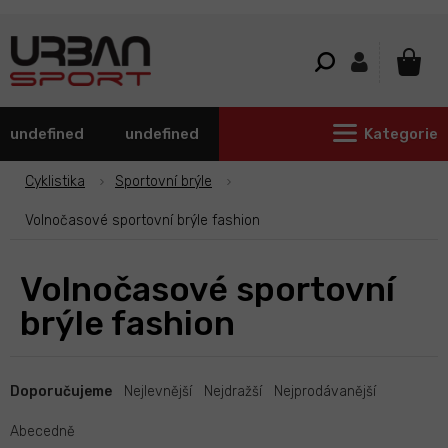
Přejít
na
obsah
NÁKU
KOŠÍ
undefined
undefined
Kategorie
Cyklistika
Sportovní brýle
Volnočasové sportovní brýle fashion
Volnočasové sportovní
brýle fashion
Ř
a
Doporučujeme
Nejlevnější
Nejdražší
Nejprodávanější
z
e
Abecedně