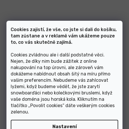
Cookies zajistí, že vše, co jste si dali do košíku,
Skladem
Skladem
tam zůstane a v reklamě vám ukážeme pouze
to, co vás skutečně zajímá.
1 499 Kč
899 Kč
Cookies zvládnou ale i další podstatné věci.
Nejen, že díky nim bude zážitek z online
Sportovní sluneční brýle R2
Sportovní sluneční brýle R2
nakupování na top úrovni, ale zároveň vám
Hype AT116C
Impulse AT028A
dokážeme nabídnout obsah šitý na míru přímo
vašim preferencím. Nebudeme vás zahlcovat
lyžemi, když budeme vědět, že jste zarytí
snowboarďáci nebo kolečkovými bruslemi, když
vaše doména jsou horská kola. Kliknutím na
tlačítko „Povolit cookies“ dáte veškerým cookies
zelenou
.
Nastavení