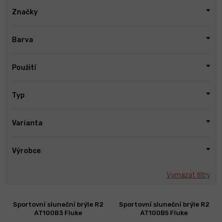
Značky
Barva
Použití
Typ
Varianta
Výrobce
Vymazat filtry
V
Sportovní sluneční brýle R2
Sportovní sluneční brýle R2
ý
AT100B3 Fluke
AT100B5 Fluke
p