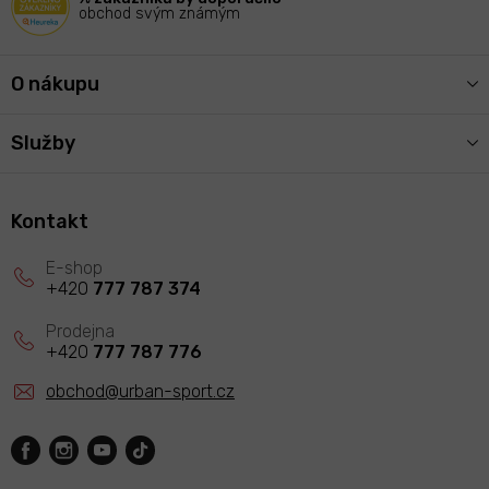
obchod svým známým
O nákupu
Služby
Kontakt
+420
777 787 374
+420
777 787 776
obchod
@
urban-sport.cz