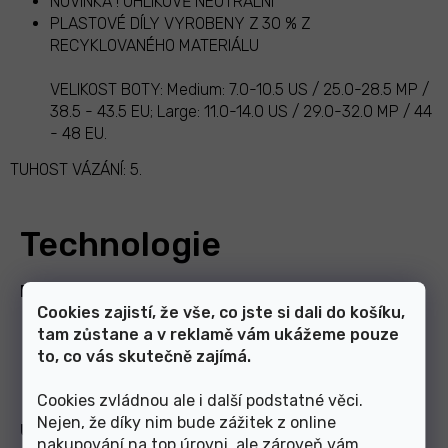
NOVINKA ! UHLÍKOVĚ NEUTRÁLNÍ
PLASTOVÉ DÍLY VYROBENY Z 30 % Z
RECYKLOVANÉHO MATERIÁLU
VELIKOST BOTY: Medium: 7.0-10.5 US / 25.0-28.5 MP /
38.5 - 43.5 EU; Large: 11.0-14.0 US / 29.0-32.0 MP / 44
- 48 EU.
TUHOST VÁZÁNÍ: 5.
Technologie
Podložka s 3° zkosením
Cookies zajistí, že vše, co jste si dali do košíku,
Přirozená poloha pro tvá kolena a
tam zůstane a v reklamě vám ukážeme pouze
tělo zajištěna. Pohodlí pro dlouhé
to, co vás skutečně zajímá.
dny na svahu.
Cookies zvládnou ale i další podstatné věci.
Nejen, že díky nim bude zážitek z online
Übergrip Toe Strap
nakupování na top úrovni, ale zároveň vám