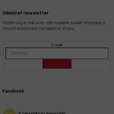
Odebírat newsletter
Vložte svůj e-mail a my vám budeme zasílat informace o
nových produktech na našem e-shopu.
E-mail
Z
á
Facebook
p
a
t
í
% zákazníků by doporučilo