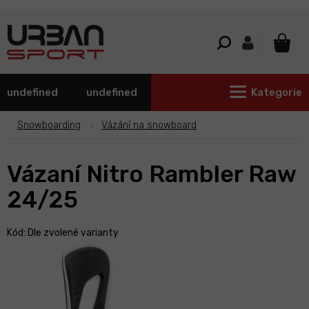
Přejít
na
obsah
NÁKU
KOŠÍ
undefined
undefined
Kategorie
Snowboarding
Vázání na snowboard
Vázaní Nitro Rambler Raw
24/25
Kód:
Dle zvolené varianty