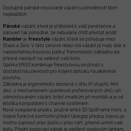
Dostupné pánské inovované vázání s pohodlností těch
nejdražších.
Pánské
vázání, které je přátelské k vaší peněžence a
zároveň tak pohodlné, že nebudete chtít přestat jezdit.
Rambler
je
freestyle
vázání, které se pohybuje mezi
Staxx a Zero. V této cenové relaci má vázání již malý disk a
nastavitelnou kovovou patku! Transmission základnu lze
přesně nastavit na velikost vaší boty.
Opěrka ERGO kombinuje freestylovou pružnost s
dostatečnou pevností pro krájení oblouků na jakémkoli
povrchu.
Základna je ergonomicky zkosená v úhlu tří stupňů. Mini
disc, s mechanismem uzamknutí preferovaných úhlů i při
odmontovaném vázání, brání zmatkům při montáži a je od
letoška kompatibilní s channel systémem.
Nově vylepšené přezky, pružně lehká 3D OptiFrame horní, a
stejně funkčně komfortní přední Übergrip přezka, kterou je
možno zapnout přes špičku i přes nárt, přesně umístí vaši
botu. Přední spojovací pásek je zesílený ocelovým lankem,