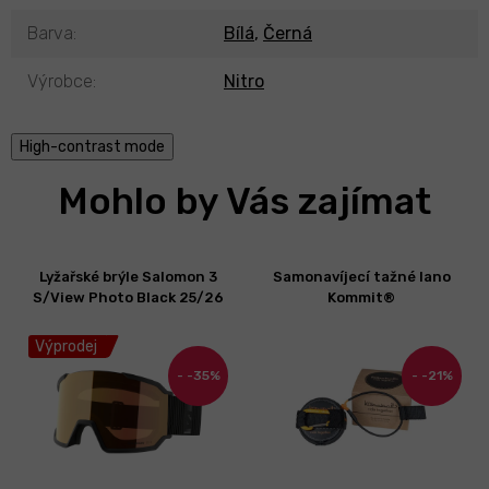
Barva
:
Bílá
,
Černá
Výrobce
:
Nitro
High-contrast mode
Mohlo by Vás zajímat
Lyžařské brýle Salomon 3
Samonavíjecí tažné lano
S/View Photo Black 25/26
Kommit®
Výprodej
-35%
-21%