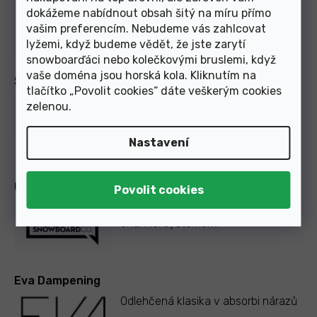
Pásek 3D tvarovaný tak, aby ladily
dokážeme nabídnout obsah šitý na míru přímo
se špičkou vaší boty, buď přes
vašim preferencím. Nebudeme vás zahlcovat
vršek nebo kolem špičky.
lyžemi, když budeme vědět, že jste zarytí
snowboarďáci nebo kolečkovými bruslemi, když
vaše doména jsou horská kola. Kliknutím na
Spojovací pásek vyztužený ocelovým lankem
tlačítko „Povolit cookies“ dáte veškerým cookies
Lisovaná ocelová lanka v přezkách
zelenou
.
zajistí vysokou životnost a
maximální ovladatelnost prkn
...
Číst
Nastavení
více
Univezrální Mini Disc
Kompatibilní s inserty 2x4 nebo
channel systémem.
Eva Dampening
Odlehčená klasika v absorbi nárazů