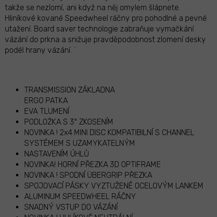
takže se nezlomí, ani když na něj omylem šlápnete.
Hliníkové kované Speedwheel ráčny pro pohodlné a pevné
utažení. Board saver technologie zabraňuje vymačkání
vázání do prkna a snižuje pravděpodobnost zlomení desky
podél hrany vázání. ¨
TRANSMISSION ZÁKLADNA
ERGO PATKA
EVA TLUMENÍ
PODLOŽKA S 3° ZKOSENÍM
NOVINKA ! 2x4 MINI DISC KOMPATIBILNÍ S CHANNEL
SYSTÉMEM S UZAMYKATELNÝM
NASTAVENÍM ÚHLŮ
NOVINKA! HORNÍ PŘEZKA 3D OPTIFRAME
NOVINKA ! SPODNÍ ÜBERGRIP PŘEZKA
SPOJOVACÍ PÁSKY VYZTUŽENÉ OCELOVÝM LANKEM
ALUMINUM SPEEDWHEEL RÁČNY
SNADNÝ VSTUP DO VÁZÁNÍ