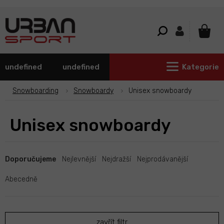
Přejít
na
obsah
NÁKU
KOŠÍ
undefined
undefined
Kategorie
Snowboarding
Snowboardy
Unisex snowboardy
Unisex snowboardy
Ř
a
Doporučujeme
Nejlevnější
Nejdražší
Nejprodávanější
z
e
Abecedně
n
í
p
zavřít filtr
r