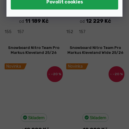
Skladem
Skladem
11 189 Kč
12 229 Kč
od
od
155
157
152
157
Snowboard Nitro Team Pro
Snowboard Nitro Team Pro
Markus Kleveland 25/26
Markus Kleveland Wide 25/26
Novinka
Novinka
–20 %
–20 %
Skladem
Skladem