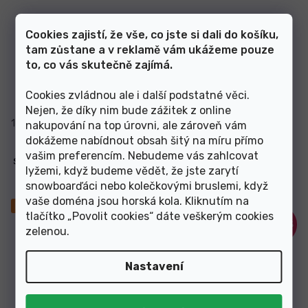
Cookies zajistí, že vše, co jste si dali do košíku,
tam zůstane a v reklamě vám ukážeme pouze
to, co vás skutečně zajímá.
Skladem
Skladem
Cookies zvládnou ale i další podstatné věci.
7 989 Kč
7 989 Kč
od
od
Nejen, že díky nim bude zážitek z online
160
160
164
nakupování na top úrovni, ale zároveň vám
dokážeme nabídnout obsah šitý na míru přímo
vašim preferencím. Nebudeme vás zahlcovat
Snowboard Nitro Team 25/26
Snowboard Nitro Team Pro
lyžemi, když budeme vědět, že jste zarytí
25/26
snowboarďáci nebo kolečkovými bruslemi, když
vaše doména jsou horská kola. Kliknutím na
Novinka
Novinka
tlačítko „Povolit cookies“ dáte veškerým cookies
–20 %
–20 %
zelenou
.
Nastavení