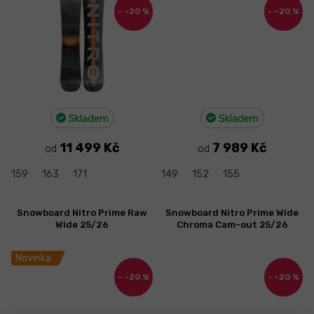
–20 %
–20 %
Skladem
Skladem
11 499 Kč
7 989 Kč
od
od
159
163
171
149
152
155
Snowboard Nitro Prime Raw
Snowboard Nitro Prime Wide
Wide 25/26
Chroma Cam-out 25/26
Novinka
–20 %
–20 %