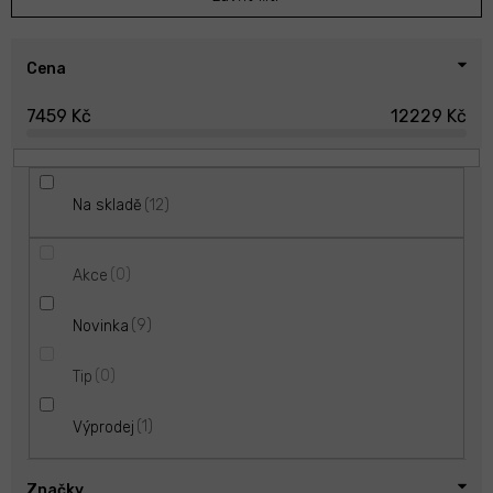
o
d
u
Cena
k
7459
Kč
12229
Kč
t
ů
12
Na skladě
0
Akce
9
Novinka
0
Tip
1
Výprodej
Značky