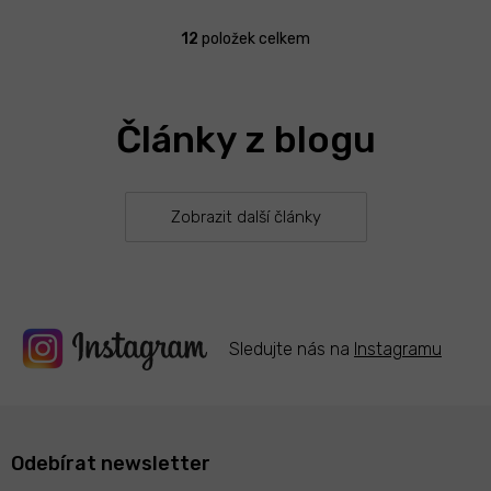
12
položek celkem
O
v
l
á
Články z blogu
d
a
c
í
p
Zobrazit další články
r
v
k
y
v
ý
Sledujte nás na
Instagramu
p
i
s
u
Odebírat newsletter