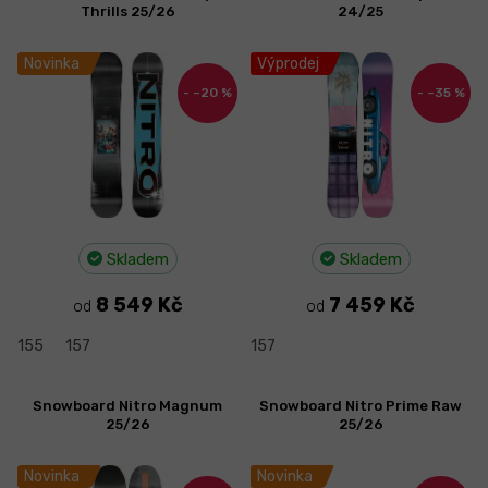
ý
Thrills 25/26
24/25
p
i
Novinka
Výprodej
s
–20 %
–35 %
p
r
o
d
u
k
t
Skladem
Skladem
ů
8 549 Kč
7 459 Kč
od
od
155
157
157
Snowboard Nitro Magnum
Snowboard Nitro Prime Raw
25/26
25/26
Novinka
Novinka