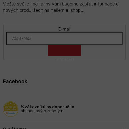
Vložte svůj e-mail a my vám budeme zasílat informace o
nových produktech na našem e-shopu.
E-mail
Z
á
Facebook
p
a
t
í
% zákazníků by doporučilo
obchod svým známým