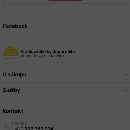
Z
á
Facebook
p
a
t
í
% zákazníků by doporučilo
obchod svým známým
O nákupu
Služby
Kontakt
+420
777 787 374