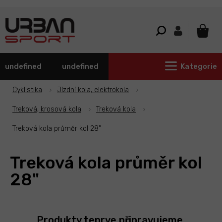
Přejít
na
obsah
NÁKU
KOŠÍ
undefined
undefined
Kategorie
Cyklistika
Jízdní kola, elektrokola
Treková, krosová kola
Treková kola
Treková kola průměr kol 28"
Treková kola průměr kol
28"
Produkty teprve připravujeme.