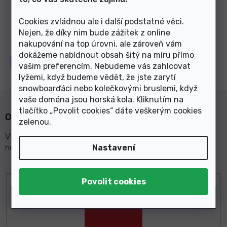
Zobrazit další články
Cookies zvládnou ale i další podstatné věci.
Nejen, že díky nim bude zážitek z online
nakupování na top úrovni, ale zároveň vám
dokážeme nabídnout obsah šitý na míru přímo
Sledujte nás na
Instagramu
vašim preferencím. Nebudeme vás zahlcovat
lyžemi, když budeme vědět, že jste zarytí
snowboarďáci nebo kolečkovými bruslemi, když
vaše doména jsou horská kola. Kliknutím na
tlačítko „Povolit cookies“ dáte veškerým cookies
Odebírat newsletter
zelenou
.
Vložte svůj e-mail a my vám budeme zasílat informace o
Nastavení
nových produktech na našem e-shopu.
E-mail