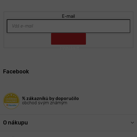
E-mail
Z
á
Facebook
p
a
t
í
% zákazníků by doporučilo
obchod svým známým
O nákupu