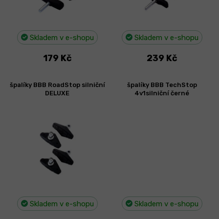
u
k
t
Skladem v e-shopu
Skladem v e-shopu
ů
179 Kč
239 Kč
špalíky BBB RoadStop silniční
špalíky BBB TechStop
DELUXE
4v1silniční černé
Skladem v e-shopu
Skladem v e-shopu