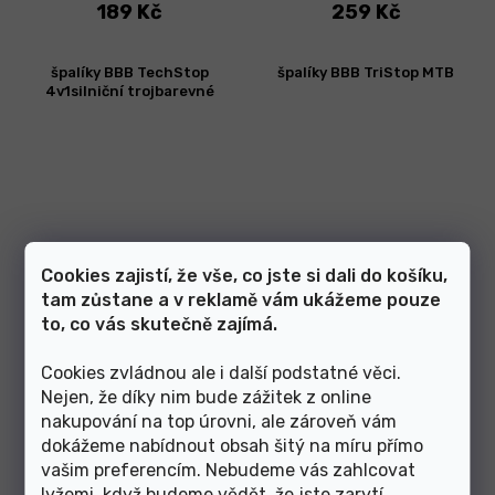
189 Kč
259 Kč
špalíky BBB TechStop
špalíky BBB TriStop MTB
4v1silniční trojbarevné
Cookies zajistí, že vše, co jste si dali do košíku,
tam zůstane a v reklamě vám ukážeme pouze
to, co vás skutečně zajímá.
Skladem v e-shopu
Skladem v e-shopu
Cookies zvládnou ale i další podstatné věci.
299 Kč
269 Kč
Nejen, že díky nim bude zážitek z online
nakupování na top úrovni, ale zároveň vám
dokážeme nabídnout obsah šitý na míru přímo
špalíky BBB TriStop MTB 3-
špalíky BBB TriStop MTB
vašim preferencím. Nebudeme vás zahlcovat
barevné
cartridge 3-barevné
lyžemi, když budeme vědět, že jste zarytí