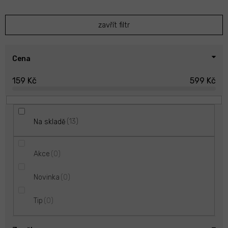
í
p
zavřít filtr
r
o
d
u
Cena
k
159
Kč
599
Kč
t
ů
13
Na skladě
0
Akce
0
Novinka
0
Tip