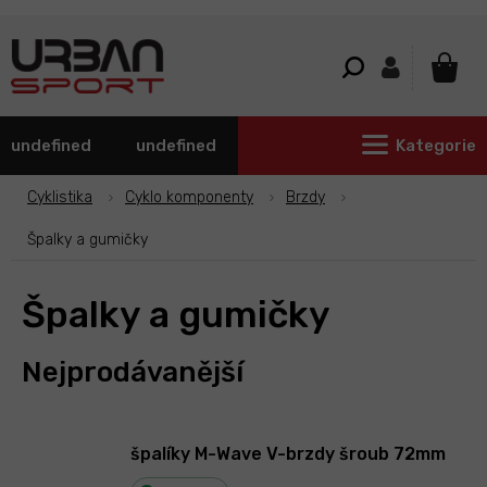
Přejít
na
obsah
NÁKU
KOŠÍ
undefined
undefined
Kategorie
Cyklistika
Cyklo komponenty
Brzdy
Špalky a gumičky
Špalky a gumičky
Nejprodávanější
špalíky M-Wave V-brzdy šroub 72mm