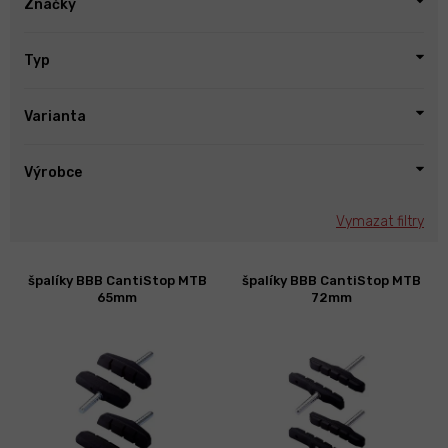
Značky
Typ
Varianta
Výrobce
Vymazat filtry
V
špalíky BBB CantiStop MTB
špalíky BBB CantiStop MTB
ý
65mm
72mm
p
i
s
p
r
o
d