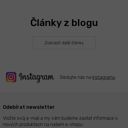
v
l
á
Články z blogu
d
a
c
í
p
Zobrazit další články
r
v
k
y
v
ý
Sledujte nás na
Instagramu
p
i
s
u
Odebírat newsletter
Vložte svůj e-mail a my vám budeme zasílat informace o
nových produktech na našem e-shopu.