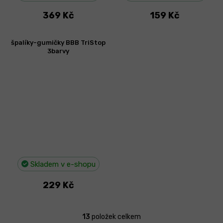
369 Kč
159 Kč
špalíky-gumičky BBB TriStop
3barvy
Skladem v e-shopu
229 Kč
13
položek celkem
O