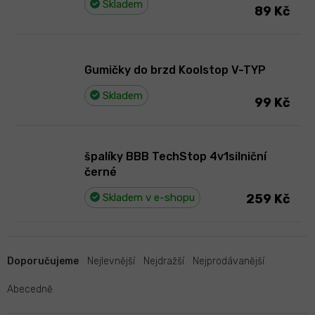
Skladem
89 Kč
Gumičky do brzd Koolstop V-TYP
Skladem
99 Kč
špalíky BBB TechStop 4v1silniční
černé
Skladem v e-shopu
259 Kč
Ř
a
Doporučujeme
Nejlevnější
Nejdražší
Nejprodávanější
z
e
Abecedně
n