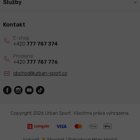
Služby
Kontakt
+420
777 787 374
+420
777 787 776
obchod
@
urban-sport.cz
Copyright 2026
Urban Sport
. Všechna práva vyhrazena.
Vytvořil
Shoptet
|
Nakódoval Milan Hrnčál