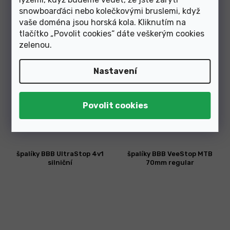
snowboarďáci nebo kolečkovými bruslemi, když
vaše doména jsou horská kola. Kliknutím na
tlačítko „Povolit cookies“ dáte veškerým cookies
zelenou
.
Nastavení
Skladem v e-shopu
Skladem v e-shopu
299 Kč
599 Kč
špalíky BBB UltraStop 4v1
špalíky BBB VeeStop MTB
silniční
70mm regular