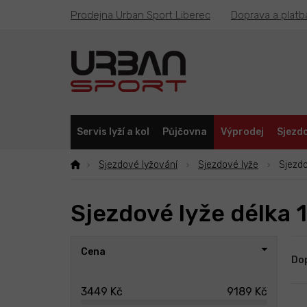
Přejít
Prodejna Urban Sport Liberec
Doprava a platb
na
obsah
Servis lyží a kol
Půjčovna
Výprodej
Sjezdo
Sjezdové lyžování
Sjezdové lyže
Sjezdo
Sjezdové lyže délka 
P
Ř
Cena
o
a
Do
s
z
t
e
3449
Kč
9189
Kč
r
n