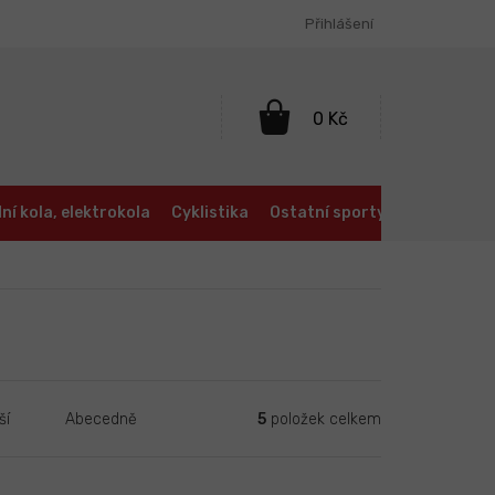
Přihlášení
NÁKUPNÍ
KOŠÍK
ní kola, elektrokola
Cyklistika
Ostatní sporty
Oblečení a
5
položek celkem
ší
Abecedně