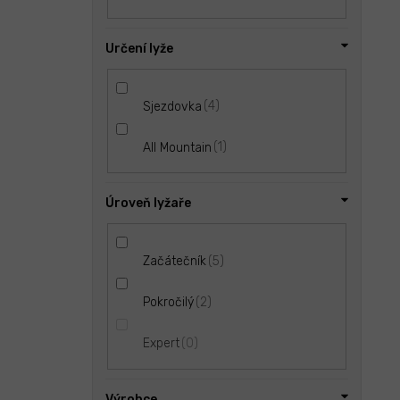
Určení lyže
4
Sjezdovka
1
All Mountain
Úroveň lyžaře
5
Začátečník
2
Pokročilý
0
Expert
Výrobce