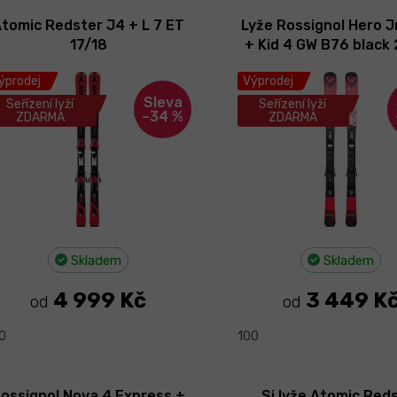
tomic Redster J4 + L 7 ET
Lyže Rossignol Hero J
17/18
+ Kid 4 GW B76 black
ýprodej
Výprodej
Seřízení lyží
Seřízení lyží
–34 %
ZDARMA
ZDARMA
Skladem
Skladem
4 999 Kč
3 449 K
od
od
0
100
ossignol Nova 4 Express +
Sj.lyže Atomic Red