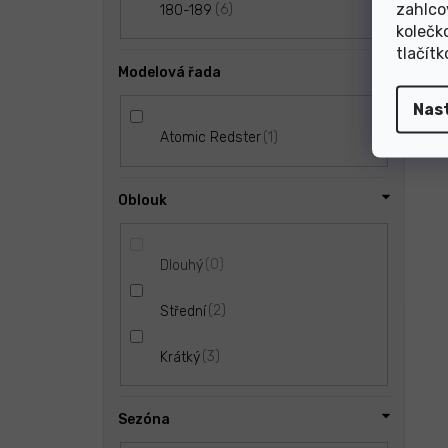
zahlco
6
180-189
kolečk
tlačít
Modelová řada
Nas
1
Atomic Redster
Oblouk
0
Dlouhý
2
Střední
3
Krátký
Sezóna