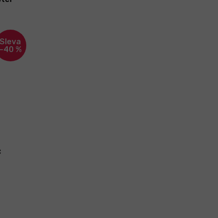
–40 %
č