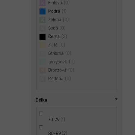
Fialová
0
Modrá
1
Zelená
0
Šedá
0
Černá
2
zlatá
0
Stříbrná
0
tyrkysová
0
Bronzová
0
Měděná
0
Délka
1
70-79
2
80-89