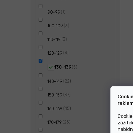
1
90-99
3
100-109
3
110-119
4
120-129
5
130-139
22
140-149
37
150-159
Cookie
reklam
45
160-169
Cookie
25
zážite
170-179
nabídn