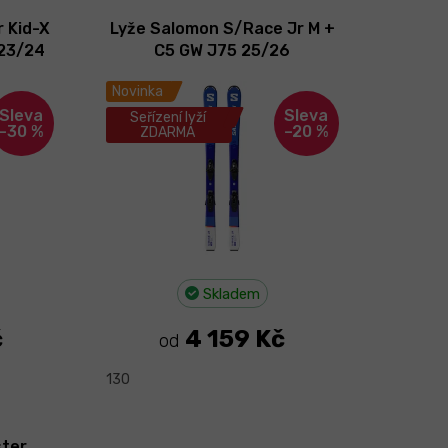
r Kid-X
Lyže Salomon S/Race Jr M +
 23/24
C5 GW J75 25/26
Novinka
Seřízení lyží
–30 %
–20 %
ZDARMA
Skladem
č
4 159 Kč
od
130
ster