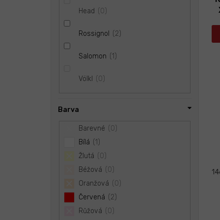
0
Head
2
Rossignol
1
Salomon
0
Völkl
Barva
Barevné
0
Bílá
1
Žlutá
0
Béžová
0
14
Oranžová
0
Červená
2
Růžová
0