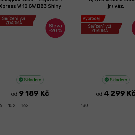
Xpress W 10 GW B83 Shiny
jr+váz.
Black 25/26
Seřízení lyží
Výprodej
ZDARMA
Seřízení lyží
–20 %
ZDARMA
Skladem
Skladem
9 189 Kč
4 299 K
od
od
6
152
162
130
O
v