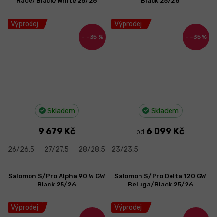
Race/Black/White 25/26
Black 25/26
Výprodej
Výprodej
–35 %
–35 %
Skladem
Skladem
9 679 Kč
6 099 Kč
od
26/26,5
27/27,5
28/28,5
23/23,5
Salomon S/Pro Alpha 90 W GW
Salomon S/Pro Delta 120 GW
Black 25/26
Beluga/Black 25/26
Výprodej
Výprodej