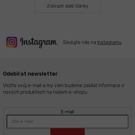
v
k
Zobrazit další články
y
v
ý
p
i
s
Sledujte nás na
Instagramu
u
Odebírat newsletter
Vložte svůj e-mail a my vám budeme zasílat informace o
nových produktech na našem e-shopu.
E-mail