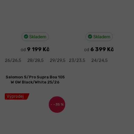
Skladem
Skladem
9 199 Kč
6 399 Kč
od
od
26/26,5
28/28,5
29/29,5
23/23,5
30/30,5
24/24,5
Salomon S/Pro Supra Boa 105
W GW Black/White 25/26
Výprodej
–35 %