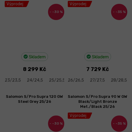
Výprodej
Výprodej
–30 %
–35 %
Skladem
Skladem
8 299 Kč
7 729 Kč
23/23,5
24/24,5
25/25,5
26/26,5
26/26,5
27/27,5
27/27,5
28/28,5
Salomon S/Pro Supra 120 GW
Salomon S/Pro Supra 90 W GW
Steel Grey 25/26
Black/Light Bronze
Met./Black 25/26
Výprodej
–30 %
–35 %