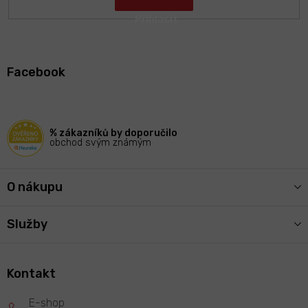
Z
á
Facebook
p
a
t
í
% zákazníků by doporučilo
obchod svým známým
O nákupu
Služby
Kontakt