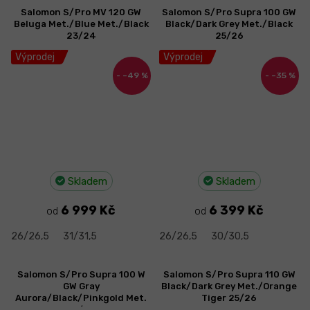
Salomon S/Pro MV 120 GW
Salomon S/Pro Supra 100 GW
Beluga Met./Blue Met./Black
Black/Dark Grey Met./Black
23/24
25/26
Výprodej
Výprodej
–49 %
–35 %
Skladem
Skladem
6 999 Kč
6 399 Kč
od
od
26/26,5
31/31,5
26/26,5
30/30,5
Salomon S/Pro Supra 100 W
Salomon S/Pro Supra 110 GW
GW Gray
Black/Dark Grey Met./Orange
Aurora/Black/Pinkgold Met.
Tiger 25/26
25/26