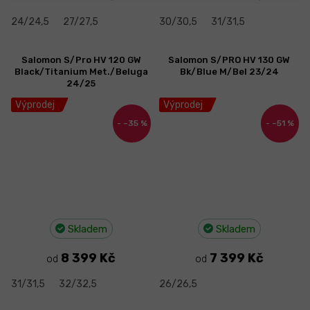
24/24,5
27/27,5
30/30,5
31/31,5
Salomon S/Pro HV 120 GW
Salomon S/PRO HV 130 GW
Black/Titanium Met./Beluga
Bk/Blue M/Bel 23/24
24/25
Výprodej
Výprodej
–35 %
–51 %
Skladem
Skladem
8 399 Kč
7 399 Kč
od
od
31/31,5
32/32,5
26/26,5