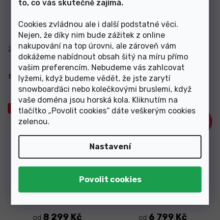
to, co vás skutečně zajímá.
Skladem
Skladem
Cookies zvládnou ale i další podstatné věci.
8 959 Kč
10 849 Kč
od
Nejen, že díky nim bude zážitek z online
nakupování na top úrovni, ale zároveň vám
26/26,5
29/29,5
dokážeme nabídnout obsah šitý na míru přímo
vašim preferencím. Nebudeme vás zahlcovat
Salomon S/Pro Delta Boa 95 W
Salomon S/PRO HV 100 GW
lyžemi, když budeme vědět, že jste zarytí
GW Black/Grey 25/26
Bk/Red/Belu 24/25
snowboarďáci nebo kolečkovými bruslemi, když
vaše doména jsou horská kola. Kliknutím na
Výprodej
Výprodej
tlačítko „Povolit cookies“ dáte veškerým cookies
zelenou
.
–35 %
–30 %
Nastavení
Skladem
Skladem
8 299 Kč
6 799 Kč
od
od