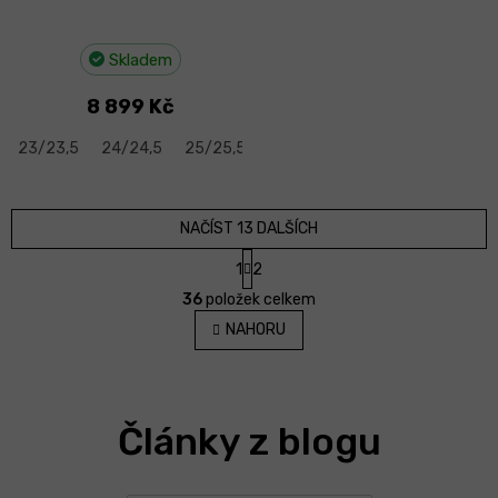
Skladem
8 899 Kč
23/23,5
24/24,5
25/25,5
26/26,5
27/27,5
NAČÍST 13 DALŠÍCH
S
1
2
t
O
r
36
položek celkem
v
á
l
NAHORU
n
á
k
d
o
v
a
á
c
n
Články z blogu
í
í
p
r