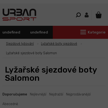
Přejít
na
obsah
NÁKU
KOŠÍ
undefined
undefined
Kategorie
Sjezdové lyžování
Lyžařské boty sjezdové
Lyžařské sjezdové boty Salomon
Lyžařské sjezdové boty
Salomon
Ř
a
Doporučujeme
Nejlevnější
Nejdražší
Nejprodávanější
z
e
Abecedně