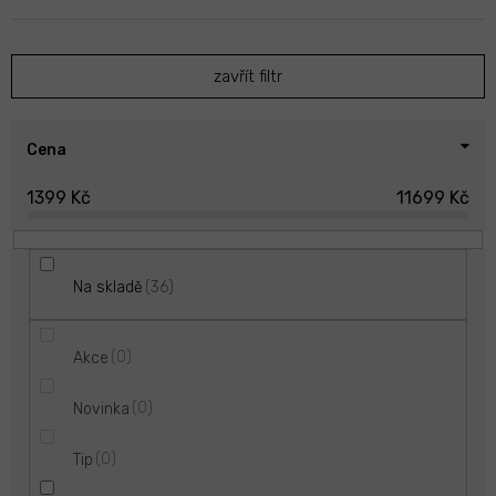
n
í
p
zavřít filtr
r
o
d
u
Cena
k
1399
Kč
11699
Kč
t
ů
36
Na skladě
0
Akce
0
Novinka
0
Tip