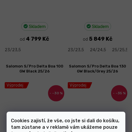
Skladem
Skladem
4 799 Kč
5 849 Kč
od
od
23/23,5
23/23,5
24/24,5
25/25,5
Salomon S/Pro Delta Boa 100
Salomon S/Pro Delta Boa 130
GW Black 25/26
GW Black/Grey 25/26
Výprodej
Výprodej
–30 %
–35 %
Cookies zajistí, že vše, co jste si dali do košíku,
tam zůstane a v reklamě vám ukážeme pouze