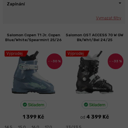
Zapínání
Vymazat filtry
V
Salomon Copen T1 Jr. Copen
Salomon QST ACCESS 70 W GW
ý
Blue/White/Spearmint 25/26
Bk/Wht/Bel 24/25
p
i
Výprodej
Výprodej
s
–30 %
–33 %
p
r
o
d
u
k
t
Skladem
Skladem
ů
1 399 Kč
4 399 Kč
od
14,5
15,0
16,0
17,0
23/23,5