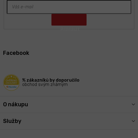
Z
á
Facebook
p
a
t
í
% zákazníků by doporučilo
obchod svým známým
O nákupu
Služby