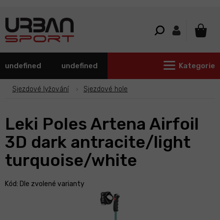
Přejít
na
obsah
NÁKU
KOŠÍ
undefined
undefined
Kategorie
Sjezdové lyžování
Sjezdové hole
Leki Poles Artena Airfoil
3D dark antracite/light
turquoise/white
Kód:
Dle zvolené varianty