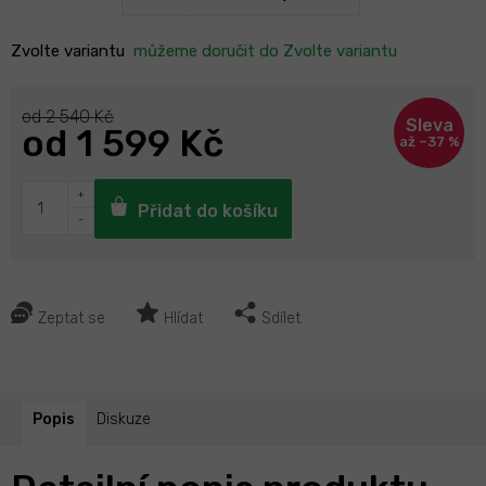
Zvolte variantu
můžeme doručit do
Zvolte variantu
od 2 540 Kč
od
1 599 Kč
až –37 %
Přidat do košíku
Zeptat se
Hlídat
Sdílet
Popis
Diskuze