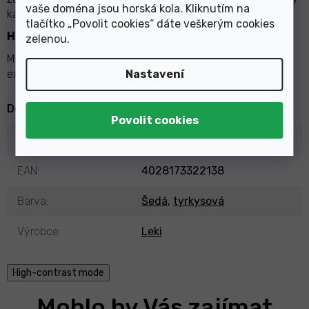
vaše doména jsou horská kola. Kliknutím na
každém terénu.
tlačítko „Povolit cookies“ dáte veškerým cookies
HLINÍK HTS
zelenou
.
Materiál vyniká především velmi dlouhou životností,
extrémní odolností a super stabilitou.
Nastavení
Doplňkové parametry
Kategorie
:
Sjezdové hole
EAN
:
4028173322138
Barva
:
Šedá
,
tyrkysová
Výrobce
:
Leki
High-contrast mode
Mohlo by Vás zajímat