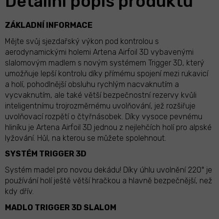
Detailní popis produktu
ZÁKLADNÍ INFORMACE
Mějte svůj sjezdařský výkon pod kontrolou s
aerodynamickými holemi Artena Airfoil 3D vybavenými
slalomovým madlem s novým systémem Trigger 3D, který
umožňuje lepší kontrolu díky přímému spojení mezi rukavicí
a holí, pohodlnější obsluhu rychlým nacvaknutím a
vycvaknutím, ale také větší bezpečnostní rezervy kvůli
inteligentnímu trojrozměrnému uvolňování, jež rozšiřuje
uvolňovací rozpětí o čtyřnásobek. Díky vysoce pevnému
hliníku je Artena Airfoil 3D jednou z nejlehčích holí pro alpské
lyžování. Hůl, na kterou se můžete spolehnout.
SYSTÉM TRIGGER 3D
Systém madel pro novou dekádu! Díky úhlu uvolnění 220° je
používání holí ještě větší hračkou a hlavně bezpečnější, než
kdy dřív.
MADLO TRIGGER 3D SLALOM