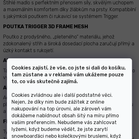
Štíhlé madlo s perfektním přenosem síly, skvělým uchopem
a maximálním komfortem díky žlábkům na prsty. Kompatibilní
s jakýmkoli poutkem či rukavicí se systémem Trigger.
POUTKA TRIGGER 3D FRAME MESH
Poutko z prodyšného, „pleteného“ materiálu, jehož
zdokonalený střih a široká dosedací plocha zaručují přímý a
úzký kontakt s rukojetí.
ALPINE BASKET
Cookies zajistí, že vše, co jste si dali do košíku,
Talířky pro sjezdové lyžování naprosto ideální. Lze je snadno
tam zůstane a v reklamě vám ukážeme pouze
vyměnit za jiné, aniž byste k tomu potřebovali nástroj.
to, co vás skutečně zajímá.
AIRFOIL
Cookies zvládnou ale i další podstatné věci.
Aerodynamický profil hole bere inspiraci v nosných
Nejen, že díky nim bude zážitek z online
plochách křídla. To má za následek snížení odporu vzduchu
nakupování na top úrovni, ale zároveň vám
a optimální chování při švihu.
dokážeme nabídnout obsah šitý na míru přímo
FLEX TIP ALPINE
vašim preferencím. Nebudeme vás zahlcovat
lyžemi, když budeme vědět, že jste zarytí
Tyto hroty vyvinuté specificky pro sjezdové lyžování
snowboarďáci nebo kolečkovými bruslemi, když
zaručují přesné použití hole a dokonalou oporu na prakticky