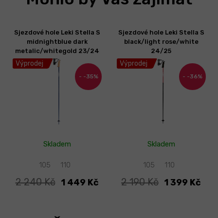
Sjezdové hole Leki Stella S
Sjezdové hole Leki Stella S
midnightblue dark
black/light rose/white
metalic/whitegold 23/24
24/25
Výprodej
Výprodej
-35%
-36%
Skladem
Skladem
105
110
105
110
2 240 Kč
2 190 Kč
1 449 Kč
1 399 Kč