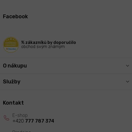
Z
á
Facebook
p
a
t
í
% zákazníků by doporučilo
obchod svým známým
O nákupu
Služby
Kontakt
+420
777 787 374