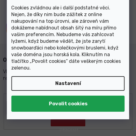
Cookies zvládnou ale i další podstatné věci.
Nejen, že díky nim bude zážitek z online
nakupování na top úrovni, ale zároveň vám
dokážeme nabídnout obsah šitý na míru přímo
Sledujte nás na
Instagramu
vašim preferencím. Nebudeme vás zahlcovat
lyžemi, když budeme vědět, že jste zarytí
snowboarďáci nebo kolečkovými bruslemi, když
vaše doména jsou horská kola. Kliknutím na
Odebírat newsletter
tlačítko „Povolit cookies“ dáte veškerým cookies
zelenou
.
Vložte svůj e-mail a my vám budeme zasílat informace o
nových produktech na našem e-shopu.
Nastavení
E-mail