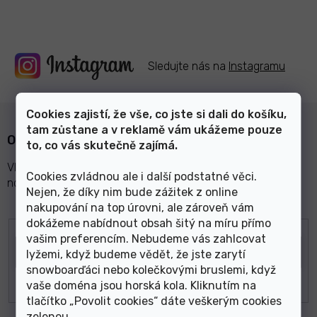
Sledujte nás na
Instagramu
Cookies zajistí, že vše, co jste si dali do košíku,
tam zůstane a v reklamě vám ukážeme pouze
Odebírat newsletter
to, co vás skutečně zajímá.
Vložte svůj e-mail a my vám budeme zasílat informace o
Cookies zvládnou ale i další podstatné věci.
nových produktech na našem e-shopu.
Nejen, že díky nim bude zážitek z online
nakupování na top úrovni, ale zároveň vám
dokážeme nabídnout obsah šitý na míru přímo
E-mail
vašim preferencím. Nebudeme vás zahlcovat
lyžemi, když budeme vědět, že jste zarytí
snowboarďáci nebo kolečkovými bruslemi, když
vaše doména jsou horská kola. Kliknutím na
tlačítko „Povolit cookies“ dáte veškerým cookies
zelenou
.