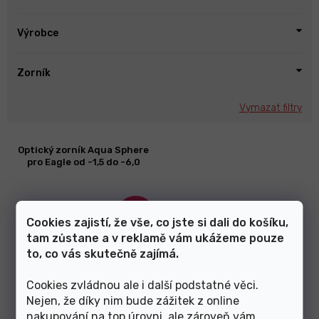
Výrobce
Zorník
Vymazat filtry
V
Optický zorník Aqua Sphere
ý
pro Eagle od -1,5 do -6,0
p
i
s
–40 %
p
Cookies zajistí, že vše, co jste si dali do košíku,
r
tam zůstane a v reklamě vám ukážeme pouze
o
to, co vás skutečně zajímá.
d
u
Cookies zvládnou ale i další podstatné věci.
k
Nejen, že díky nim bude zážitek z online
t
nakupování na top úrovni, ale zároveň vám