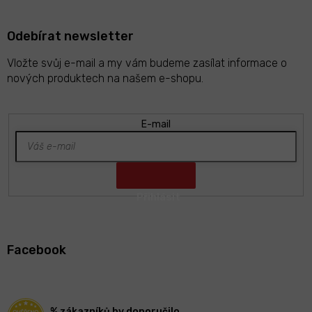
u
Odebírat newsletter
Vložte svůj e-mail a my vám budeme zasílat informace o
nových produktech na našem e-shopu.
E-mail
Z
á
Facebook
p
a
t
í
% zákazníků by doporučilo