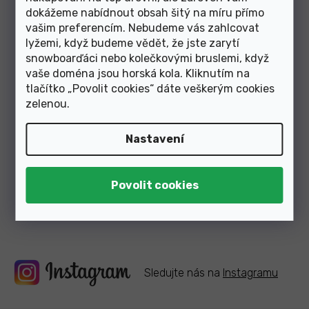
Skladem
ů
dokážeme nabídnout obsah šitý na míru přímo
vašim preferencím. Nebudeme vás zahlcovat
239 Kč
od
lyžemi, když budeme vědět, že jste zarytí
snowboarďáci nebo kolečkovými bruslemi, když
vaše doména jsou horská kola. Kliknutím na
1
položek celkem
O
tlačítko „Povolit cookies“ dáte veškerým cookies
v
zelenou
.
l
á
Články z blogu
d
Nastavení
a
c
í
p
Zobrazit další články
r
v
k
y
v
ý
Sledujte nás na
Instagramu
p
i
s