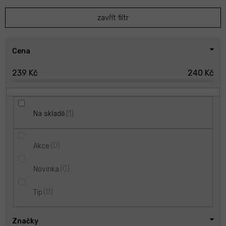
p
zavřít filtr
r
o
d
u
Cena
k
239
Kč
240
Kč
t
ů
1
Na skladě
0
Akce
0
Novinka
0
Tip
Značky