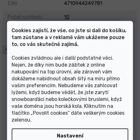
EAN
:
4710944249781
Počet rychlostí
:
10
Cookies zajistí, že vše, co jste si dali do košíku,
Výrobce
:
SunRace
tam zůstane a v reklamě vám ukážeme pouze
to, co vás skutečně zajímá.
High-contrast mode
Cookies zvládnou ale i další podstatné věci.
Mohlo by Vás zajímat
Nejen, že díky nim bude zážitek z online
nakupování na top úrovni, ale zároveň vám
dokážeme nabídnout obsah šitý na míru přímo
vašim preferencím. Nebudeme vás zahlcovat
řetěz SunRace CN11A 11k
řetěz SunRace CNM94 9k
lyžemi, když budeme vědět, že jste zarytí
116čl. stříbrný
116čl. šedý
snowboarďáci nebo kolečkovými bruslemi, když
vaše doména jsou horská kola. Kliknutím na
tlačítko „Povolit cookies“ dáte veškerým cookies
zelenou
.
Nastavení