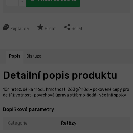
Zeptat se
Hlídat
Sdílet
Popis
Diskuze
Detailní popis produktu
10r. řetěz, délka 116čl., hmotnost: 263g/110čl.- pokovené čepy pro
delší životnost- povrchová úprava stříbrno-šedá- včetně spojky
Doplňkové parametry
Kategorie
:
Řetězy