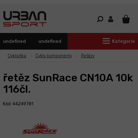
Přejít
na
obsah
NÁKU
KOŠÍ
undefined
undefined
Kategorie
Cyklistika
Cyklo komponenty
Řetězy
řetěz SunRace CN10A 10k
116čl.
Kód: 44249781