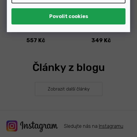
Skladem v e-shopu
Skladem v e-shopu
557 Kč
349 Kč
Články z blogu
Zobrazit další články
Sledujte nás na
Instagramu