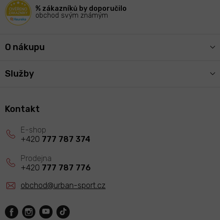
í
% zákazníků by doporučilo
obchod svým známým
O nákupu
Služby
Kontakt
+420
777 787 374
+420
777 787 776
obchod
@
urban-sport.cz