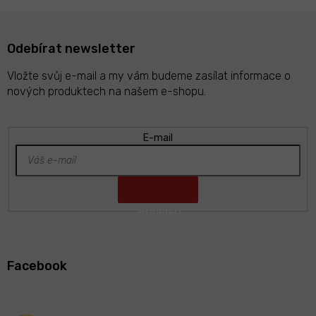
Odebírat newsletter
Vložte svůj e-mail a my vám budeme zasílat informace o
nových produktech na našem e-shopu.
E-mail
Z
á
Facebook
p
a
t