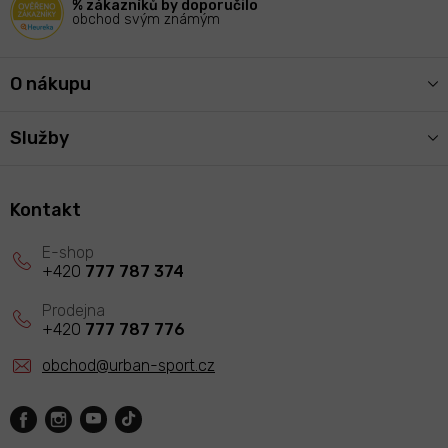
% zákazníků by doporučilo
obchod svým známým
O nákupu
Služby
Kontakt
+420
777 787 374
+420
777 787 776
obchod
@
urban-sport.cz