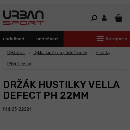
Přejít
na
obsah
NÁKU
KOŠÍ
undefined
undefined
Kategorie
Cyklistika
Cyklo doplňky a příslušenství
Hustilky
Příslušenství
DRŽÁK HUSTILKY VELLA
DEFECT PH 22MM
Kód: 25122221