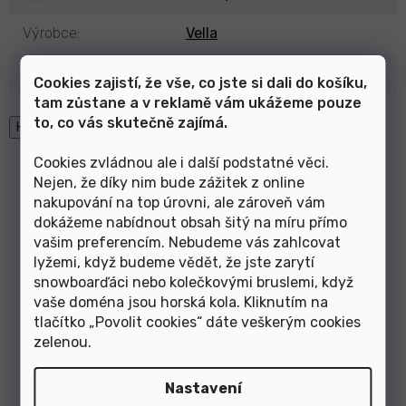
Výrobce
:
Vella
Položka byla vyprodána…
Cookies zajistí, že vše, co jste si dali do košíku,
tam zůstane a v reklamě vám ukážeme pouze
to, co vás skutečně zajímá.
High-contrast mode
Cookies zvládnou ale i další podstatné věci.
Mohlo by Vás zajímat
Nejen, že díky nim bude zážitek z online
nakupování na top úrovni, ale zároveň vám
dokážeme nabídnout obsah šitý na míru přímo
Lyžařské brýle Salomon 3
Samonavíjecí tažné lano
vašim preferencím. Nebudeme vás zahlcovat
S/View Photo Black 25/26
Kommit®
lyžemi, když budeme vědět, že jste zarytí
snowboarďáci nebo kolečkovými bruslemi, když
Výprodej
vaše doména jsou horská kola. Kliknutím na
-35%
-21%
tlačítko „Povolit cookies“ dáte veškerým cookies
zelenou
.
Nastavení