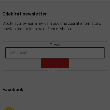
Odebírat newsletter
Vložte svůj e-mail a my vám budeme zasílat informace o
nových produktech na našem e-shopu.
E-mail
Z
á
Facebook
p
a
t
í