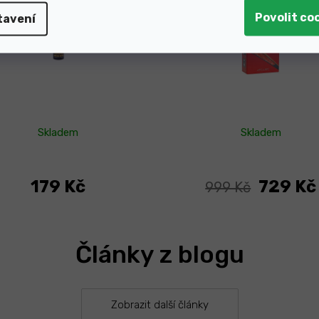
-
tavení
Skladem
Skladem
179 Kč
729 Kč
999 Kč
Články z blogu
Zobrazit další články