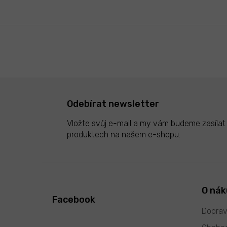
Odebírat newsletter
Vložte svůj e-mail a my vám budeme zasíla
produktech na našem e-shopu.
Z
á
p
O ná
Facebook
a
t
Doprav
í