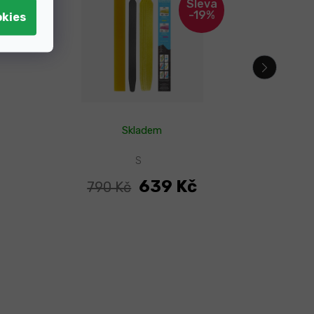
27%
-19%
Skladem
S
639 Kč
790 Kč