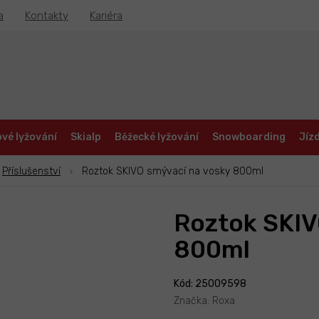
a
Kontakty
Kariéra
vé lyžování
Skialp
Běžecké lyžování
Snowboarding
Jízd
Příslušenství
Roztok SKIVO smývací na vosky 800ml
Roztok SKIV
800ml
Kód: 25009598
Značka:
Roxa