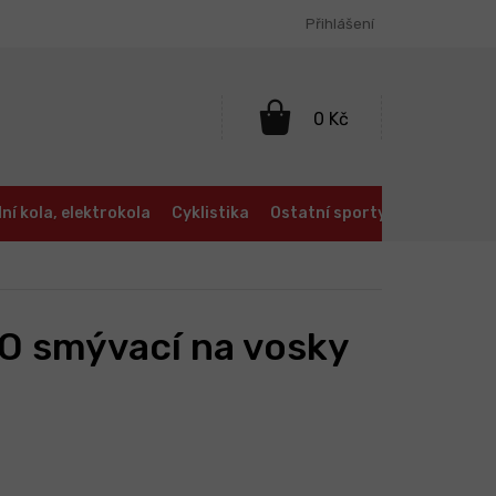
Přihlášení
NÁKUPNÍ
KOŠÍK
ní kola, elektrokola
Cyklistika
Ostatní sporty
Oblečení a
O smývací na vosky