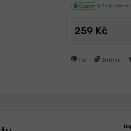
(>3 ks)
můžeme 
Skladem
259 Kč
Tisk
Zeptat se
Do
ktu