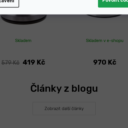
tavení
Skladem
Skladem v e-shopu
419 Kč
970 Kč
579 Kč
Články z blogu
Zobrazit další články