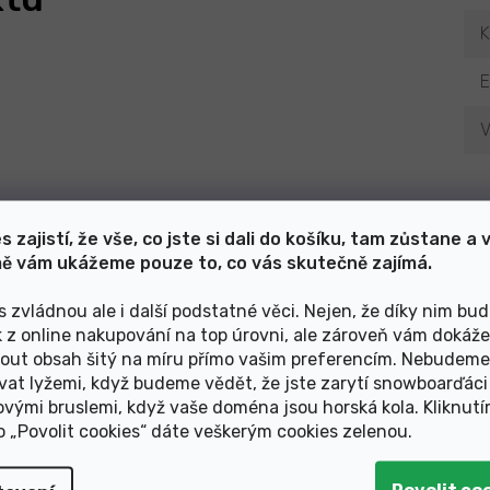
K
V
s zajistí, že vše, co jste si dali do košíku, tam zůstane a 
Mohlo by Vás zajímat
ě vám ukážeme pouze to, co vás skutečně zajímá.
s zvládnou ale i další podstatné věci. Nejen, že díky nim bu
k z online nakupování na top úrovni, ale zároveň vám dokáž
avové složení integr.AH
hlavové složení AH 11/8"
out obsah šitý na míru přímo vašim preferencím. Nebudeme
11/8 -11/4
Al cartr.
vat lyžemi, když budeme vědět, že jste zarytí snowboarďáci
ovými bruslemi, když vaše doména jsou horská kola. Kliknut
ko „Povolit cookies“ dáte veškerým cookies zelenou
.
-28%