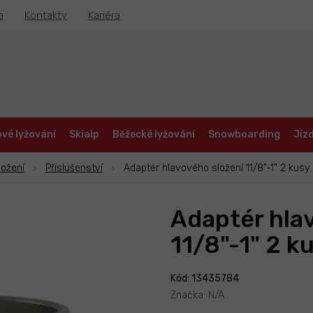
a
Kontakty
Kariéra
vé lyžování
Skialp
Běžecké lyžování
Snowboarding
Jízd
ložení
Příslušenství
Adaptér hlavového složení 11/8"-1" 2 kusy
Adaptér hla
11/8"-1" 2 k
Kód: 13435784
Značka:
N/A