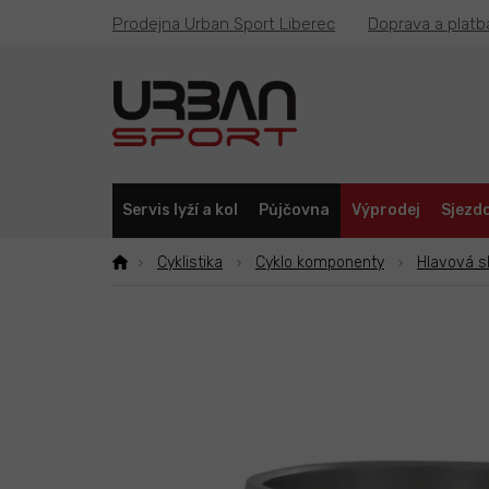
Přejít
Prodejna Urban Sport Liberec
Doprava a platb
na
obsah
Servis lyží a kol
Půjčovna
Výprodej
Sjezdo
Cyklistika
Cyklo komponenty
Hlavová s