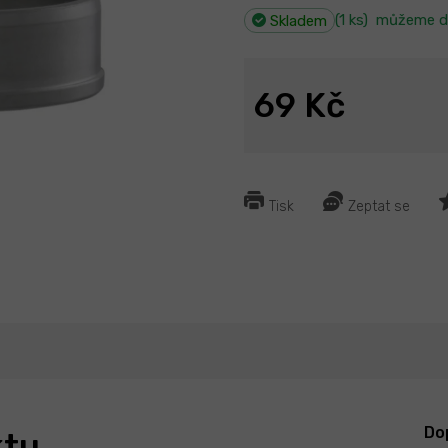
(1 ks)
můžeme d
Skladem
69 Kč
Tisk
Zeptat se
Do
ktu