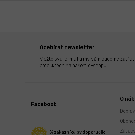
Odebírat newsletter
Vložte svůj e-mail a my vám budeme zasíla
produktech na našem e-shopu.
Z
á
p
O ná
Facebook
a
t
Doprav
í
Obchod
Zásady
% zákazníků by doporučilo