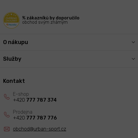
a
t
í
% zákazníků by doporučilo
obchod svým známým
O nákupu
Služby
Kontakt
+420
777 787 374
+420
777 787 776
obchod
@
urban-sport.cz