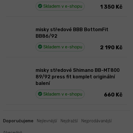
Skladem v e-shopu
1 350 Kč
misky středové BBB BottomFit
BB86/92
Skladem v e-shopu
2 190 Kč
misky středové Shimano BB-MT800
89/92 press fit komplet originální
balení
Skladem v e-shopu
660 Kč
Ř
a
Doporučujeme
Nejlevnější
Nejdražší
Nejprodávanější
z
Abecedně