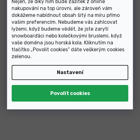
Nejen, že díky nim bude zážitek z online
nakupování na top úrovni, ale zároveň vám
dokážeme nabídnout obsah šitý na míru přímo
vašim preferencím. Nebudeme vás zahlcovat
lyžemi, když budeme vědět, že jste zarytí
snowboarďáci nebo kolečkovými bruslemi, když
vaše doména jsou horská kola. Kliknutím na
tlačítko „Povolit cookies“ dáte veškerým cookies
Skladem v e-shopu
Skladem v e-shopu
zelenou
.
850 Kč
1 350 Kč
Nastavení
osa středová Shimano
středové složení BBB
BBMT500 89,5-92 press fit
BottomPress MTB
original balení