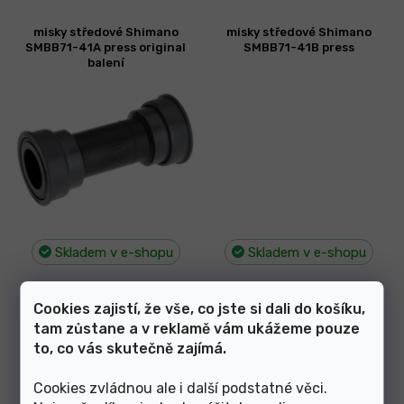
misky středové Shimano
misky středové Shimano
SMBB71-41A press original
SMBB71-41B press
balení
Skladem v e-shopu
Skladem v e-shopu
570 Kč
500 Kč
Cookies zajistí, že vše, co jste si dali do košíku,
tam zůstane a v reklamě vám ukážeme pouze
misky středové Shimano
misky středové SRAM BB
to, co vás skutečně zajímá.
SMBB92-41B press
Pressfit DUB 89/92mm
Cookies zvládnou ale i další podstatné věci.