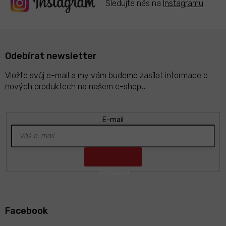
Sledujte nás na
Instagramu
p
i
s
u
Odebírat newsletter
Vložte svůj e-mail a my vám budeme zasílat informace o
nových produktech na našem e-shopu.
E-mail
Z
á
Facebook
p