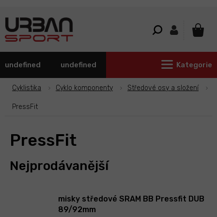
Přejít
na
obsah
NÁKU
KOŠÍ
undefined
undefined
Kategorie
Cyklistika
Cyklo komponenty
Středové osy a složení
PressFit
PressFit
Nejprodávanější
misky středové SRAM BB Pressfit DUB
89/92mm