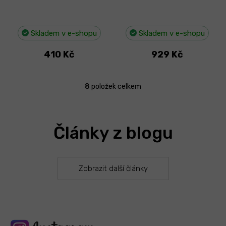
Skladem v e-shopu
Skladem v e-shopu
410 Kč
929 Kč
8
položek celkem
O
v
l
á
Články z blogu
d
a
c
í
p
Zobrazit další články
r
v
k
y
v
ý