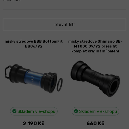
e
n
í
p
otevřít filtr
r
o
d
V
misky středové BBB BottomFit
misky středové Shimano BB-
u
ý
BB86/92
MT800 89/92 press fit
k
p
komplet originální balení
t
i
ů
s
p
r
o
d
u
k
t
Skladem v e-shopu
Skladem v e-shopu
ů
2 190 Kč
660 Kč