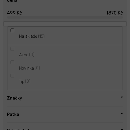
u
Cena
k
499
Kč
1870
Kč
t
ů
15
Na skladě
0
Akce
0
Novinka
0
Tip
Značky
Patka