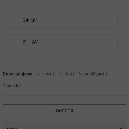
Silniční
8" - 24"
Ř
a
Doporučujeme
Nejlevnější
Nejdražší
Nejprodávanější
z
e
Abecedně
n
í
p
zavřít filtr
r
o
d