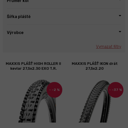
Průměr kol
Šířka pláště
Výrobce
Vymazat filtry
V
MAXXIS PLÁŠŤ HIGH ROLLER II
MAXXIS PLÁŠŤ IKON drát
ý
kevlar 27,5x2.30 EXO T.R.
27,5x2.20
p
i
s
–2 %
–37 %
p
r
o
d
u
k