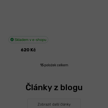
Skladem v e-shopu
620 Kč
15
položek celkem
O
v
l
á
Články z blogu
d
a
c
í
p
Zobrazit další články