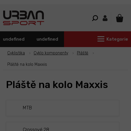
Přejít
na
obsah
NÁKU
KOŠÍ
undefined
undefined
Kategorie
Cyklistika
Cyklo komponenty
Pláště
Pláště na kolo Maxxis
Pláště na kolo Maxxis
MTB
Crossové 28