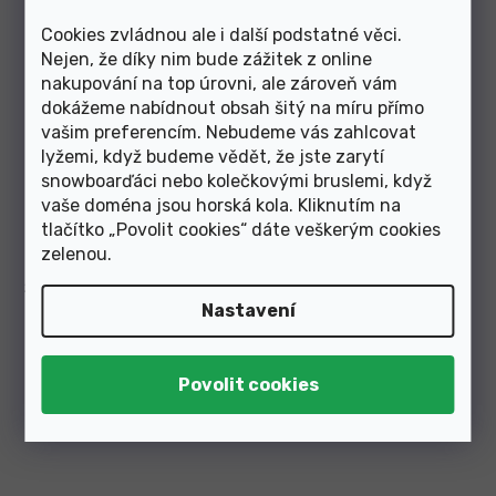
Cookies zvládnou ale i další podstatné věci.
Nejen, že díky nim bude zážitek z online
nakupování na top úrovni, ale zároveň vám
dokážeme nabídnout obsah šitý na míru přímo
vašim preferencím. Nebudeme vás zahlcovat
lyžemi, když budeme vědět, že jste zarytí
Skladem v e-shopu
Skladem v e-shopu
snowboarďáci nebo kolečkovými bruslemi, když
vaše doména jsou horská kola. Kliknutím na
1 870 Kč
660 Kč
tlačítko „Povolit cookies“ dáte veškerým cookies
zelenou
.
plášť MAXXIS Dissector
plášť MAXXIS Ikon
29"x2.40/60-622 WT EXO TR
26"x2.20/57-559
kevlar
Nastavení