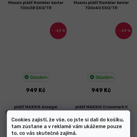
Maxxis plášť Rambler kevlar
Maxxis plášť Rambler kevlar
700x38 EXO/TR
700x40 EXO/TR
–29 %
–29 %
Skladem
Skladem
949 Kč
949 Kč
plášť MAXXIS Assegai
plášť MAXXIS Crossmark II
27.5"x2.50/64-584 WT 3CG DH
29"x2.25/57-622 60 TPI
TR kevlar
Cookies zajistí, že vše, co jste si dali do košíku,
tam zůstane a v reklamě vám ukážeme pouze
to, co vás skutečně zajímá.