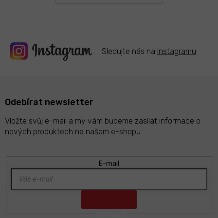
r
v
k
y
v
ý
Sledujte nás na
Instagramu
p
i
s
u
Odebírat newsletter
Vložte svůj e-mail a my vám budeme zasílat informace o
nových produktech na našem e-shopu.
E-mail