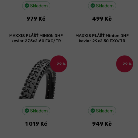
t
Skladem
Skladem
ů
979 Kč
499 Kč
MAXXIS PLÁŠŤ MINION DHF
MAXXIS PLÁŠŤ Minion DHF
kevlar 27,5x2.60 EXO/TR
kevlar 29x2.50 EXO/TR
–29 %
–29 %
Skladem
Skladem
1 019 Kč
949 Kč