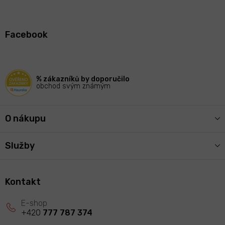
Z
á
Facebook
p
a
t
í
% zákazníků by doporučilo
obchod svým známým
O nákupu
Služby
Kontakt
+420
777 787 374