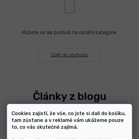
Můžete se ale podívat na ostatní kategorie.
Zpět do obchodu
Články z blogu
Cookies zajistí, že vše, co jste si dali do košíku,
Zobrazit další články
tam zůstane a v reklamě vám ukážeme pouze
to, co vás skutečně zajímá.