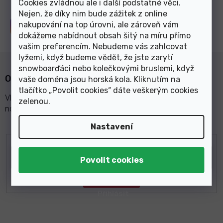
Cookies zvládnou ale i další podstatné věci.
Nejen, že díky nim bude zážitek z online
nakupování na top úrovni, ale zároveň vám
Sledujte nás na
Instagramu
dokážeme nabídnout obsah šitý na míru přímo
vašim preferencím. Nebudeme vás zahlcovat
lyžemi, když budeme vědět, že jste zarytí
snowboarďáci nebo kolečkovými bruslemi, když
Odebírat newsletter
vaše doména jsou horská kola. Kliknutím na
tlačítko „Povolit cookies“ dáte veškerým cookies
Vložte svůj e-mail a my vám budeme zasílat informace o
zelenou
.
nových produktech na našem e-shopu.
Nastavení
E-mail
Z