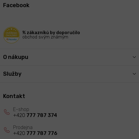
á
Facebook
p
a
t
í
% zákazníků by doporučilo
obchod svým známým
O nákupu
Služby
Kontakt
+420
777 787 374
+420
777 787 776