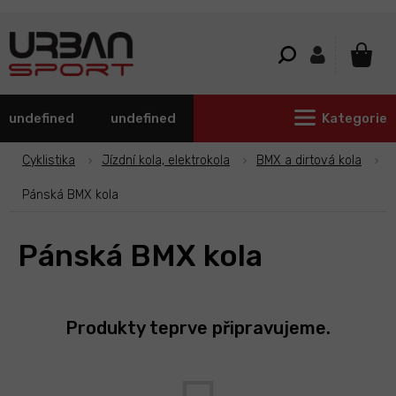
Přejít
na
obsah
NÁKU
KOŠÍ
undefined
undefined
Kategorie
Cyklistika
Jízdní kola, elektrokola
BMX a dirtová kola
Pánská BMX kola
Pánská BMX kola
Produkty teprve připravujeme.