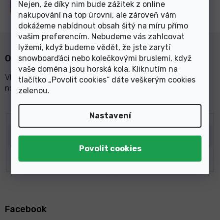
Nejen, že díky nim bude zážitek z online
Sledujte nás na
Instagramu
nakupování na top úrovni, ale zároveň vám
dokážeme nabídnout obsah šitý na míru přímo
vašim preferencím. Nebudeme vás zahlcovat
lyžemi, když budeme vědět, že jste zarytí
Odebírat newsletter
snowboarďáci nebo kolečkovými bruslemi, když
vaše doména jsou horská kola. Kliknutím na
Vložte svůj e-mail a my vám budeme zasílat informace o
tlačítko „Povolit cookies“ dáte veškerým cookies
nových produktech na našem e-shopu.
zelenou
.
Nastavení
E-mail
Z
á
Facebook
p