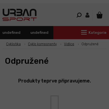
Přejít
na
obsah
NÁKU
KOŠÍ
undefined
undefined
Kategorie
Cyklistika
Cyklo komponenty
Vidlice
Odpružené
Odpružené
Produkty teprve připravujeme.