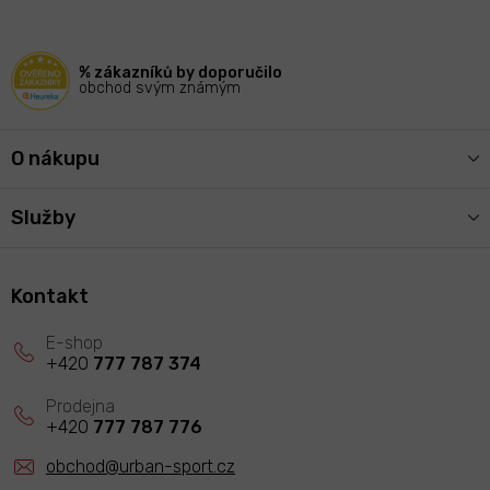
a
t
í
% zákazníků by doporučilo
obchod svým známým
O nákupu
Služby
Kontakt
+420
777 787 374
+420
777 787 776
obchod
@
urban-sport.cz