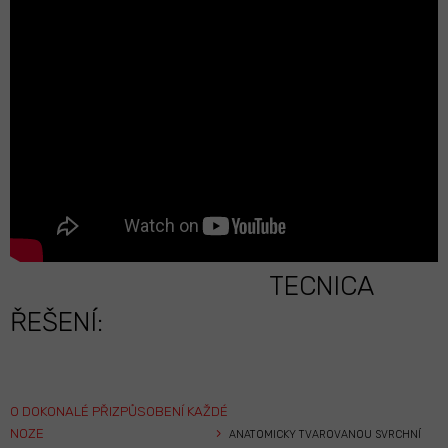
TECNICA
ŘEŠENÍ:
O
DOKONALÉ PŘIZPŮSOBENÍ KAŽDÉ
›
NOZE
ANATOMICKY TVAROVANOU SVRCHNÍ