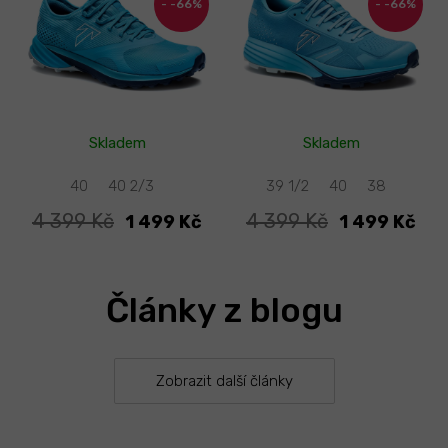
-66%
-66%
Skladem
Skladem
46-47 XXL
40
40 2/3
39 1/2
40
38
4 399 Kč
4 399 Kč
1 499 Kč
1 499 Kč
Články z blogu
Zobrazit další články