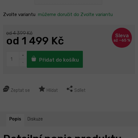
Zvolte variantu
můžeme doručit do
Zvolte variantu
od 4 399 Kč
od
1 499 Kč
až –65 %
Přidat do košíku
Zeptat se
Hlídat
Sdílet
Popis
Diskuze