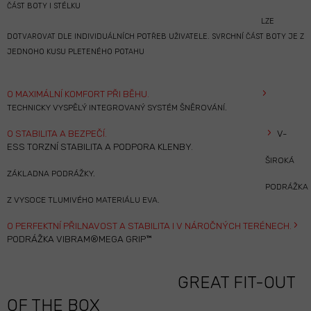
ČÁST BOTY I STÉLKU
LZE
DOTVAROVAT DLE INDIVIDUÁLNÍCH POTŘEB UŽIVATELE. SVRCHNÍ ČÁST BOTY JE Z
JEDNOHO KUSU PLETENÉHO POTAHU
›
O
MAXIMÁLNÍ KOMFORT PŘI BĚHU.
TECHNICKY VYSPĚLÝ INTEGROVANÝ SYSTÉM ŠNĚROVÁNÍ.
›
O
STABILITA A BEZPEČÍ.
V-
ESS TORZNÍ STABILITA A PODPORA KLENBY.
ŠIROKÁ
ZÁKLADNA PODRÁŽKY.
PODRÁŽKA
Z VYSOCE TLUMIVÉHO MATERIÁLU EVA.
›
O
PERFEKTNÍ PŘILNAVOST A STABILITA I V NÁROČNÝCH TERÉNECH.
PODRÁŽKA VIBRAM®MEGA GRIP™
GREAT FIT-OUT
OF THE BOX