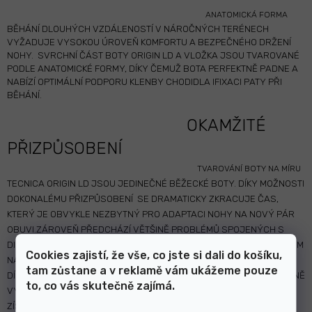
ANATOMICKÁ FORMA
BĚHÁNÍ DLOUHÝCH VZDÁLENOSTÍ V NÁROČNÝCH TERÉNECH
VYŽADUJE VYSOKOU ÚROVEŇ KOMFORTU A BEZPEČNÉHO DRŽENÍ
NOHY.
SVRCHNÍ ČÁST BOTY ORIGIN LD A VLOŽKA JSOU TVAROVANÉ
PODLE ANATOMICKÉ FORMY, DÍKY ČEMUŽ BOTA PERFEKTNĚ PADNE A
NABÍZÍ OPTIMÁLNÍ PODPORU KLENBY CHODIDLA IFIXACI PATY PŘI
BĚHÁNÍ.
OKAMŽITÉ
PŘIZPŮSOBENÍ
TVAROVÁNÍ BOTY NA MÍRU
TECNICA ORIGIN LD JSOU JEDINEČNÉ BĚŽECKÉ BOTY. DÍKY MOŽNOSTI
DOKONALÉMU PŘIZPŮSOBENÍ
SE DRAMATICKY ZKRACUJE ČAS,
KTERÝ JE OBVYKLE NEZBYTNÝ PRO ADAPTACI NOHY NA NOVÝ PÁR
OBUVI.ZÁROVEŇ PŘEDCHÁZÍ VĚTŠINĚ PROBLÉMŮ SPOJENÝCH S
DISKOMFORTEM, MINIMALIZUJE PROBLÉMY S VYSOKÝM NEBO NÍZKÝM
Cookies zajistí, že vše, co jste si dali do košíku,
NÁRTEM, S ATYPICKÝMI KOTNÍKY A DALŠÍ).
tam zůstane a v reklamě vám ukážeme pouze
DÍKY C.A.S. TECHNOLOGII MŮŽE BÝT STÉLKA A SVRŠEK BOTY TEPELNĚ
to, co vás skutečně zajímá.
VYTVAROVANÝ OKOLO PATY A KLENBY CHODIDLA.
ZÍSKÁTE TAK MAXIMÁLNÍ KOMFORT PŘI BĚHÁNÍ A MINIMALIZUJETE