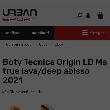
Přejít
na
obsah
NÁKU
KOŠÍ
undefined
undefined
Kategorie
Oblečení a obuv
Obuv
Obuv
Boty Tecnica Origin LD Ms
true lava/deep abisso
2021
Kód:
Dle zvolené varianty