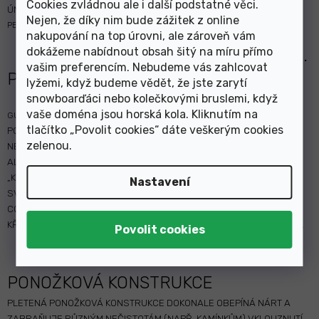
Cookies zvládnou ale i další podstatné věci.
ÚNAVU NOHOU.
Nejen, že díky nim bude zážitek z online
PERFOROVANÉ VLOŽKY PRO LEPŠÍ PRODYŠNOST.
nakupování na top úrovni, ale zároveň vám
dokážeme nabídnout obsah šitý na míru přímo
POHODLÍ VS.
vašim preferencím. Nebudeme vás zahlcovat
PŘESNOST
lyžemi, když budeme vědět, že jste zarytí
snowboarďáci nebo kolečkovými bruslemi, když
KNITTED ENGINEERED
vaše doména jsou horská kola. Kliknutím na
GUIDANCE
tlačítko „Povolit cookies“ dáte veškerým cookies
POHODLNÁ A DOKONALE PADNOUCÍ BOTA –TO JSOU ZŘEJMĚ DVA
zelenou
.
NEJDŮLEŽITĚJŠÍ POŽADAVKY KAŽDÉHO TRAILOVÉHO BĚŽCE,
ALESPOŇ CO SE OBUVI TÝČE.
„KNITTED ENGINEERED GUIDANCE TECHNOLOGIE“:
Nastavení
SVRCHNÍ ČÁST BOTY JE VYROBENA Z JEDNOHO KUSU MATERIÁLU,
COŽ DODÁVÁ NOHÁM KOMFORT, A ZÁROVEŇ JE VYZTUŽENA
KŘÍŽOVOU KONSTRUKCÍ, KTERÁ DODÁVÁ NOZE STABILITU A JISTOTU.
PLETENÁ
PONOŽKOVÁ KONSTRUKCE
PLETENÁ PONOŽKOVÁ KONSTRUKCE DOKONALE OBEPÍNÁ NÁRT A
ZABRAŇUJE RŮZNÝM NEČISTOTÁM (NAPŘ. KAMÍNKŮM) VKLOUZNUTÍ