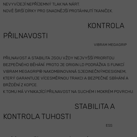
NEVYVÍJEJÍ NEPŘÍJEMNÝ TLAK NA NÁRT.
NOVĚ ŠIRŠÍ DÍRKY PRO SNADNĚJŠÍ PROTÁHNUTÍ TKANIČEK.
KONTROLA
PŘILNAVOSTI
VIBRAM MEGAGRIP
PŘILNAVOST A STABILITA JSOU VŽDY NEJVYŠŠÍ PRIORITOU
BEZPEČNÉHO BĚHÁNÍ. PROTO JE ORIGIN LD PODRÁŽKA S FUNKCÍ
VIBRAM MEGAGRIP® NAKOMBINOVANÁ SJEDINEČNÝMDESIGNEM,
KTERÝ GARANTUJE VÍCESMĚRNOU TRAKCI A BEZPEČNÉ SBÍHÁNÍ A
BRŽDĚNÍ Z KOPCE.
K TOMU MÁ VYNIKAJÍCÍ PŘILNAVOST NA SUCHÉM I MOKRÉM POVRCHU.
STABILITA A
KONTROLA TUHOSTI
ESS