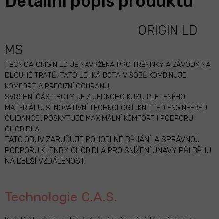
Detailní popis produktu
ORIGIN LD
MS
TECNICA ORIGIN LD JE NAVRŽENA PRO TRÉNINKY A ZÁVODY NA
DLOUHÉ TRATĚ. TATO LEHKÁ BOTA V SOBĚ KOMBINUJE
KOMFORT A PRECIZNÍ OCHRANU.
SVRCHNÍ ČÁST BOTY JE Z JEDNOHO KUSU PLETENÉHO
MATERIÁLU, S INOVATIVNÍ TECHNOLOGIÍ „KNITTED ENGINEERED
GUIDANCE“, POSKYTUJE MAXIMÁLNÍ KOMFORT I PODPORU
CHODIDLA.
TATO OBUV ZARUČUJE POHODLNÉ BĚHÁNÍ
A SPRÁVNOU
PODPORU KLENBY CHODIDLA PRO SNÍŽENÍ ÚNAVY PŘI BĚHU
NA DELŠÍ VZDÁLENOST.
Technologie C.A.S.