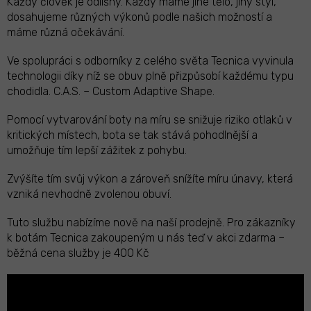
Každý člověk je odlišný. Každý máme jiné tělo, jiný styl,
dosahujeme různých výkonů podle našich možností a
máme různá očekávání.
Ve spolupráci s odborníky z celého světa Tecnica vyvinula
technologii díky níž se obuv plně přizpůsobí každému typu
chodidla. C.A.S. – Custom Adaptive Shape.
Pomocí vytvarování boty na míru se snižuje riziko otlaků v
kritických místech, bota se tak stává pohodlnější a
umožňuje tím lepší zážitek z pohybu.
Zvýšíte tím svůj výkon a zároveň snížíte míru únavy, která
vzniká nevhodně zvolenou obuví.
Tuto službu nabízíme nově na naší prodejně. Pro zákazníky
k botám Tecnica zakoupeným u nás teď v akci zdarma –
běžná cena služby je 400 Kč