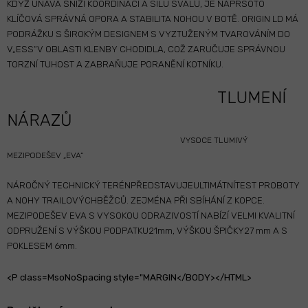
KDYŽ ÚNAVA SNÍŽÍ KOORDINACI A SÍLU SVALŮ, JE NAPRSOTO
KLÍČOVÁ SPRÁVNÁ OPORA A STABILITA NOHOU V BOTĚ. ORIGIN LD MÁ
PODRÁŽKU S ŠIROKÝM DESIGNEM S VYZTUŽENÝM TVAROVÁNÍM DO
V„ESS“V OBLASTI KLENBY CHODIDLA, COŽ ZARUČUJE SPRÁVNOU
TORZNÍ TUHOST A ZABRAŇUJE PORANĚNÍ KOTNÍKU.
TLUMENÍ
NÁRAZŮ
VYSOCE TLUMIVÝ
MEZIPODEŠEV „EVA“
NÁROČNÝ TECHNICKÝ TERÉNPŘEDSTAVUJEULTIMÁTNÍTEST PROBOTY
A NOHY TRAILOVÝCHBĚŽCŮ. ZEJMÉNA PŘI SBÍHÁNÍ Z KOPCE.
MEZIPODEŠEV EVA S VYSOKOU ODRAZIVOSTÍ NABÍZÍ VELMI KVALITNÍ
ODPRUŽENÍ S VÝŠKOU PODPATKU21mm, VÝŠKOU ŠPIČKY27 mm A S
POKLESEM 6mm.
<P class=MsoNoSpacing style="MARGIN</BODY></HTML>