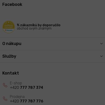
á
Facebook
p
a
t
í
% zákazníků by doporučilo
obchod svým známým
O nákupu
Služby
Kontakt
+420
777 787 374
+420
777 787 776