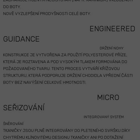
DO BOTY.
NOVĚ VYZLEPŠENÍ PRODYŠNOSTI CELÉ BOTY.
ENGINEERED
GUIDANCE
DRŽENÍ NOHY
KONSTRUKCE JE VYTVOŘENA ZA POUŽITÍ POLYESTEROVÉ PŘÍZE,
KTERÁ JE ROZTAVENA A POD VYSOKÝM TLAKEM FORMOVÁNA DO
POŽADOVANÉHO TVARU. TENTO PROCES VYTVÁŘÍ KŘÍŽOVOU
STRUKTURU, KTERÁ PODPORUJE DRŽENÍ CHODIDLA VPŘEDNÍ ČÁSTI
BOTY BEZ NAVÝŠENÍ CELKOVÉ HMOTNOSTI.
MICRO
SEŘIZOVÁNÍ
INTEGROVANÝ SYSTÉM
ŠNĚROVÁNÍ
TKANIČKY JSOU PLNĚ INTEGROVÁNY DO PLETENÉHO SVRŠKU.DÍKY
CHYTRÉMU KLÍNOVITÉMU DESIGNU TKANIČKY ANI PO DOTAŽENÍ