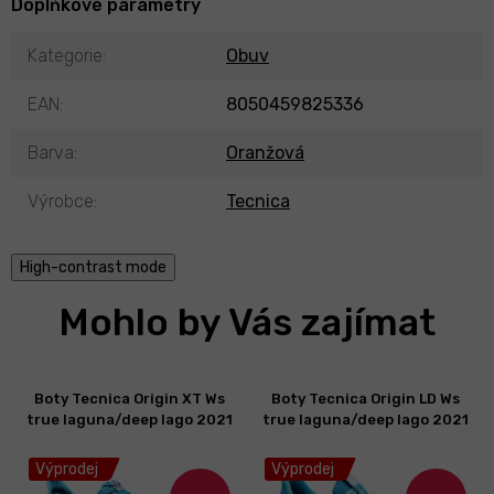
Doplňkové parametry
Kategorie
:
Obuv
EAN
:
8050459825336
Barva
:
Oranžová
Výrobce
:
Tecnica
High-contrast mode
Mohlo by Vás zajímat
Boty Tecnica Origin XT Ws
Boty Tecnica Origin LD Ws
true laguna/deep lago 2021
true laguna/deep lago 2021
Výprodej
Výprodej