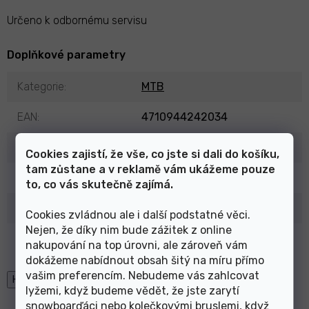
Určeno k odbornému servisu
Doplňkové parametry
Kategorie
:
MTB
EAN
:
4710944242034
Počet rychlostí
:
8
Cookies zajistí, že vše, co jste si dali do košíku,
tam zůstane a v reklamě vám ukážeme pouze
Rozsah
:
11-32z
to, co vás skutečně zajímá.
Výrobce
:
SunRace
Cookies zvládnou ale i další podstatné věci.
Nejen, že díky nim bude zážitek z online
Položka byla vyprodána…
nakupování na top úrovni, ale zároveň vám
dokážeme nabídnout obsah šitý na míru přímo
vašim preferencím. Nebudeme vás zahlcovat
High-contrast mode
lyžemi, když budeme vědět, že jste zarytí
snowboarďáci nebo kolečkovými bruslemi, když