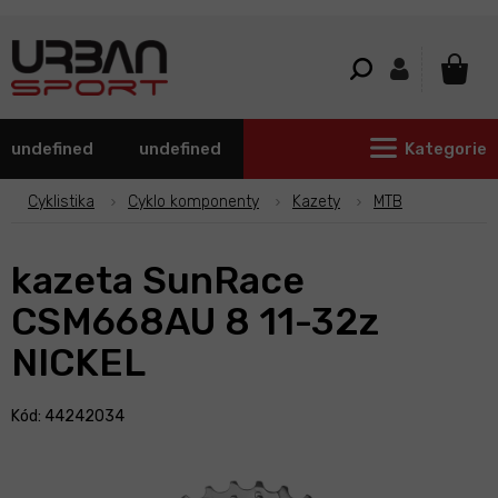
Přejít
na
obsah
NÁKU
KOŠÍ
undefined
undefined
Kategorie
Cyklistika
Cyklo komponenty
Kazety
MTB
kazeta SunRace
CSM668AU 8 11-32z
NICKEL
Kód: 44242034