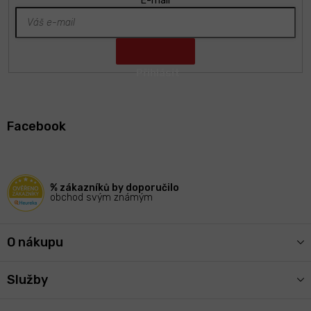
E-mail
Z
á
Facebook
p
a
t
í
% zákazníků by doporučilo
obchod svým známým
O nákupu
Služby