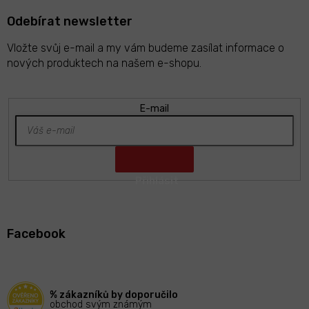
Odebírat newsletter
Vložte svůj e-mail a my vám budeme zasílat informace o
nových produktech na našem e-shopu.
E-mail
Z
á
Facebook
p
a
t
í
% zákazníků by doporučilo
obchod svým známým