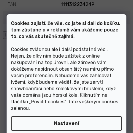
EAN
:
1111312234249
Výrobce
:
N/A
Cookies zajistí, že vše, co jste si dali do košíku,
tam zůstane a v reklamě vám ukážeme pouze
High-contrast mode
to, co vás skutečně zajímá.
Mohlo by Vás zajímat
Cookies zvládnou ale i další podstatné věci.
Nejen, že díky nim bude zážitek z online
nakupování na top úrovni, ale zároveň vám
dokážeme nabídnout obsah šitý na míru přímo
Prachovka brzdového
koncovka bowdenu 4mm
vašim preferencím. Nebudeme vás zahlcovat
vodítka
plastová
lyžemi, když budeme vědět, že jste zarytí
snowboarďáci nebo kolečkovými bruslemi, když
vaše doména jsou horská kola. Kliknutím na
-53%
tlačítko „Povolit cookies“ dáte veškerým cookies
zelenou
.
Nastavení