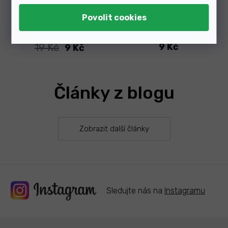
Skladem
Skladem
19 Kč
9 Kč
9 Kč
Články z blogu
Zobrazit další články
Sledujte nás na
Instagramu