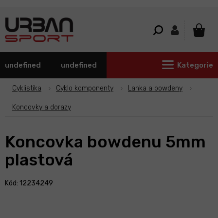
Přejít
na
obsah
NÁKU
KOŠÍ
undefined
undefined
Kategorie
Cyklistika
Cyklo komponenty
Lanka a bowdeny
Koncovky a dorazy
Koncovka bowdenu 5mm
plastová
Kód: 12234249