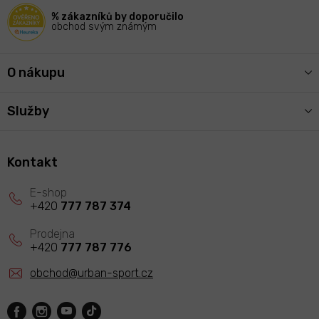
í
% zákazníků by doporučilo
obchod svým známým
O nákupu
Služby
Kontakt
+420
777 787 374
+420
777 787 776
obchod
@
urban-sport.cz