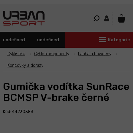
Přejít
na
obsah
NÁKU
KOŠÍ
undefined
undefined
Kategorie
Cyklistika
Cyklo komponenty
Lanka a bowdeny
Koncovky a dorazy
Gumička vodítka SunRace
BCMSP V-brake černé
Kód: 44230383