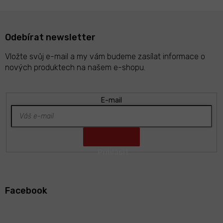
Odebírat newsletter
Vložte svůj e-mail a my vám budeme zasílat informace o
nových produktech na našem e-shopu.
E-mail
Z
á
Facebook
p
a
t