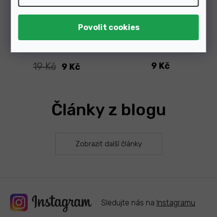
Skladem
Skladem
19 Kč
9 Kč
9 Kč
Články z blogu
Zobrazit další články
Sledujte nás na
Instagramu