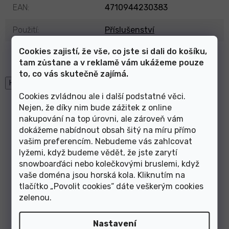
EAN
:
4710944230383
Použití
:
Příslušenství
Cookies zajistí, že vše, co jste si dali do košíku,
Výrobce
:
SunRace
tam zůstane a v reklamě vám ukážeme pouze
to, co vás skutečně zajímá.
High-contrast mode
Cookies zvládnou ale i další podstatné věci.
Mohlo by Vás zajímat
Nejen, že díky nim bude zážitek z online
nakupování na top úrovni, ale zároveň vám
dokážeme nabídnout obsah šitý na míru přímo
vašim preferencím. Nebudeme vás zahlcovat
Prachovka brzdového
koncovka bowdenu 4mm
lyžemi, když budeme vědět, že jste zarytí
vodítka
plastová
snowboarďáci nebo kolečkovými bruslemi, když
vaše doména jsou horská kola. Kliknutím na
tlačítko „Povolit cookies“ dáte veškerým cookies
-53%
zelenou
.
Nastavení