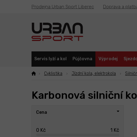
Přejít
Prodejna Urban Sport Liberec
Doprava a platb
na
obsah
Servis lyží a kol
Půjčovna
Výprodej
Sjezdo
Cyklistika
Jízdní kola, elektrokola
Silnič
Karbonová silniční ko
P
Cena
o
s
t
0
Kč
1
Kč
r