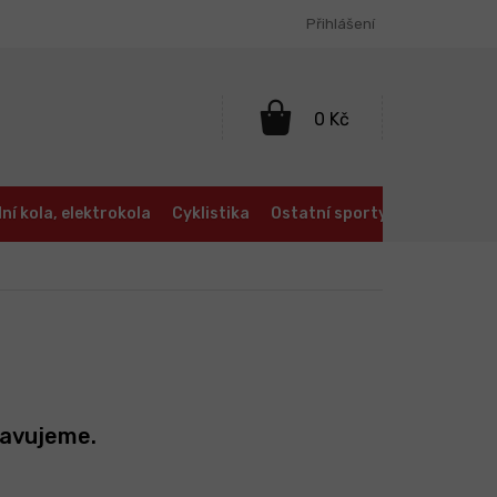
Přihlášení
NÁKUPNÍ
KOŠÍK
ní kola, elektrokola
Cyklistika
Ostatní sporty
Oblečení a
ravujeme.