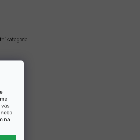
ní kategorie.
v
de
eme
 vás
 nebo
ím na