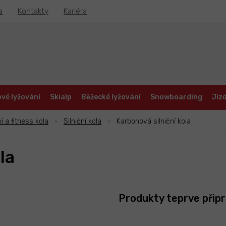
a
Kontakty
Kariéra
vé lyžování
Skialp
Běžecké lyžování
Snowboarding
Jízd
ní a fitness kola
Silniční kola
Karbonová silniční kola
la
Produkty teprve přip