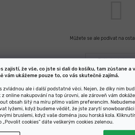
Můžete se ale podívat na ostat
Zpět do obchodu
s zajistí, že vše, co jste si dali do košíku, tam zůstane a 
ě vám ukážeme pouze to, co vás skutečně zajímá.
s zvládnou ale i další podstatné věci. Nejen, že díky nim bu
k z online nakupování na top úrovni, ale zároveň vám dokáž
Články z blogu
out obsah šitý na míru přímo vašim preferencím. Nebudeme
vat lyžemi, když budeme vědět, že jste zarytí snowboarďáci
ovými bruslemi, když vaše doména jsou horská kola. Kliknut
Zobrazit další články
ko „Povolit cookies“ dáte veškerým cookies zelenou
.