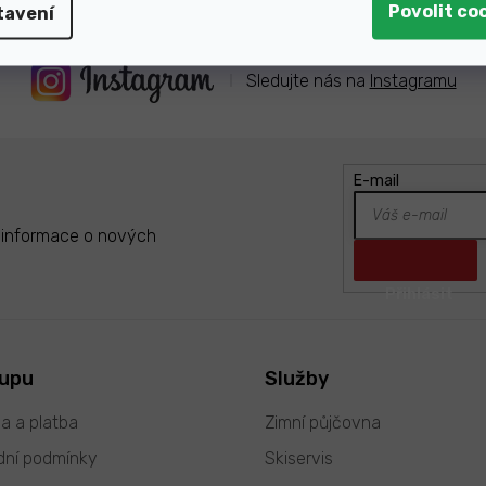
tavení
Sledujte nás na
Instagramu
E-mail
t informace o nových
kupu
Služby
a a platba
Zimní půjčovna
ní podmínky
Skiservis