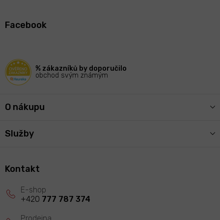
Z
á
Facebook
p
a
t
í
% zákazníků by doporučilo
obchod svým známým
O nákupu
Služby
Kontakt
+420
777 787 374