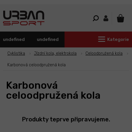
Přejít
na
obsah
NÁKU
KOŠÍ
undefined
undefined
Kategorie
Cyklistika
Jízdní kola, elektrokola
Celoodpružená kola
Karbonová celoodpružená kola
Karbonová
celoodpružená kola
Produkty teprve připravujeme.