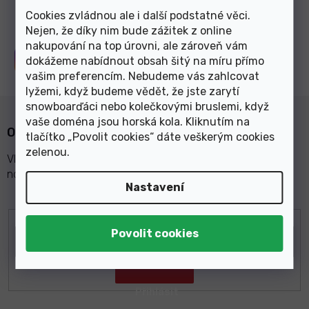
Cookies zvládnou ale i další podstatné věci.
Nejen, že díky nim bude zážitek z online
nakupování na top úrovni, ale zároveň vám
Sledujte nás na
Instagramu
dokážeme nabídnout obsah šitý na míru přímo
vašim preferencím. Nebudeme vás zahlcovat
lyžemi, když budeme vědět, že jste zarytí
snowboarďáci nebo kolečkovými bruslemi, když
vaše doména jsou horská kola. Kliknutím na
Odebírat newsletter
tlačítko „Povolit cookies“ dáte veškerým cookies
zelenou
.
Vložte svůj e-mail a my vám budeme zasílat informace o
nových produktech na našem e-shopu.
Nastavení
E-mail