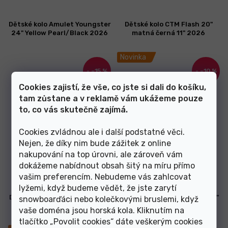
Dětské kolo Amulet Youngster
Dětské kolo CTM Flash 20"
24" Yellow Pearl/Black 2026
matná černá 11" 2026
Novinka
–15 %
–10 %
Cookies zajistí, že vše, co jste si dali do košíku,
tam zůstane a v reklamě vám ukážeme pouze
to, co vás skutečně zajímá.
Cookies zvládnou ale i další podstatné věci.
Nejen, že díky nim bude zážitek z online
Skladem
Skladem
nakupování na top úrovni, ale zároveň vám
dokážeme nabídnout obsah šitý na míru přímo
11 449 Kč
6 749 Kč
vašim preferencím. Nebudeme vás zahlcovat
lyžemi, když budeme vědět, že jste zarytí
Dětské kolo CTM Jerry 2.0 20"
Dětské kolo CTM Jerry 2.0 20"
snowboarďáci nebo kolečkovými bruslemi, když
matná neonovooranžová/
matná stříbrná 11" 2026
vaše doména jsou horská kola. Kliknutím na
černá 2025
tlačítko „Povolit cookies“ dáte veškerým cookies