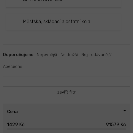
Městská, skládací a ostatní kola
Ř
a
Doporučujeme
Nejlevnější
Nejdražší
Nejprodávanější
z
e
Abecedně
n
í
p
zavřít filtr
r
o
d
u
Cena
k
1429
Kč
91579
Kč
t
ů