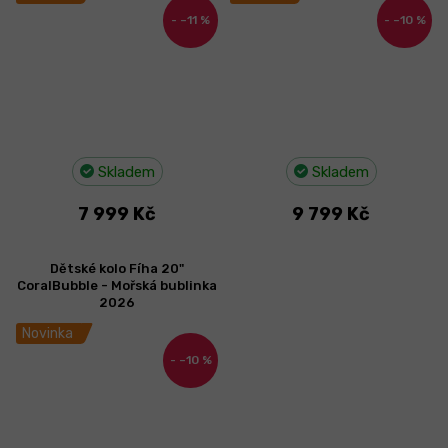
–11 %
–10 %
Skladem
Skladem
7 999 Kč
9 799 Kč
Dětské kolo Fíha 20"
CoralBubble - Mořská bublinka
2026
Novinka
–10 %