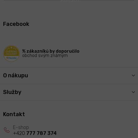
Z
á
Facebook
p
a
t
í
% zákazníků by doporučilo
obchod svým známým
O nákupu
Služby
Kontakt
+420
777 787 374