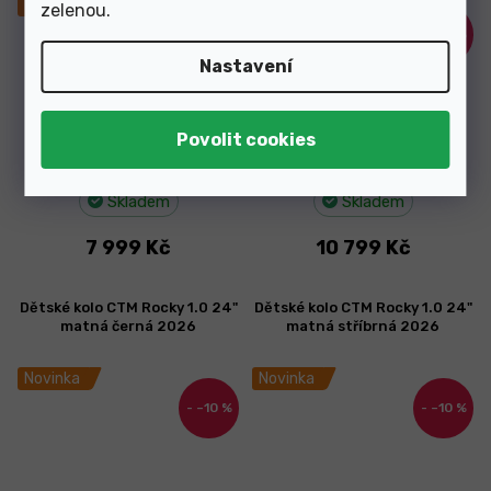
Novinka
Novinka
zelenou
.
–11 %
–10 %
Nastavení
Skladem
Skladem
7 999 Kč
10 799 Kč
Dětské kolo CTM Rocky 1.0 24"
Dětské kolo CTM Rocky 1.0 24"
matná černá 2026
matná stříbrná 2026
Novinka
Novinka
–10 %
–10 %