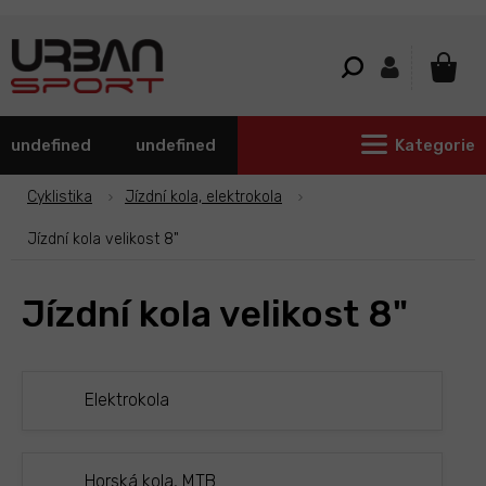
Přejít
na
obsah
NÁKU
KOŠÍ
undefined
undefined
Kategorie
Cyklistika
Jízdní kola, elektrokola
Jízdní kola velikost 8"
Jízdní kola velikost 8"
Elektrokola
Horská kola, MTB