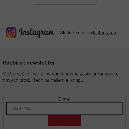
y
v
ý
p
i
s
Sledujte nás na
Instagramu
u
Odebírat newsletter
Vložte svůj e-mail a my vám budeme zasílat informace o
nových produktech na našem e-shopu.
E-mail