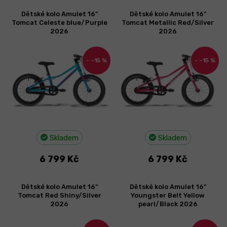
V
Dětské kolo Amulet 16"
Dětské kolo Amulet 16"
ý
Tomcat Celeste blue/Purple
Tomcat Metallic Red/Silver
p
2026
2026
i
s
–15 %
–15 %
p
r
o
d
u
k
t
Skladem
Skladem
ů
6 799 Kč
6 799 Kč
Dětské kolo Amulet 16"
Dětské kolo Amulet 16"
Tomcat Red Shiny/Silver
Youngster Belt Yellow
2026
pearl/Black 2026