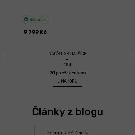
Skladem
9 799 Kč
NAČÍST 23 DALŠÍCH
S
1
4
t
O
r
70
položek celkem
v
á
l
NAHORU
n
á
k
d
o
v
a
á
c
n
Články z blogu
í
í
p
r
v
k
Zobrazit další články