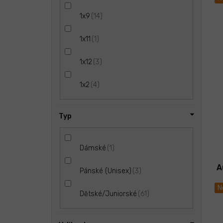
14
1x9
1
1x11
3
1x12
4
1x2
Typ
1
Dámské
A
3
Pánské (Unisex)
N
61
Dětské/Juniorské