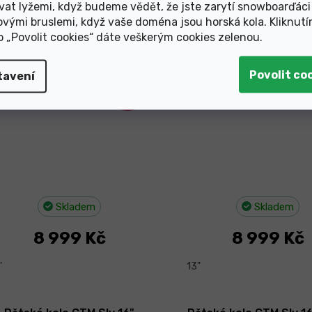
vat lyžemi, když budeme vědět, že jste zarytí snowboarďáci
ovými bruslemi, když vaše doména jsou horská kola. Kliknut
Dětské kolo CTM Rocky 1.0
Dětské kolo CTM Rock
ko „Povolit cookies“ dáte veškerým cookies zelenou
.
24" matná černá 2026
24" matná stříbrná
ovinka
Novinka
tavení
–10 %
Skladem
Skladem
8 999 Kč
8 999 Kč
"
13"