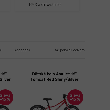
BMX a dirtová kola
66
položek celkem
ší
Abecedně
 16"
Dětské kolo Amulet 16"
Silver
Tomcat Red Shiny/Silver
2026
–15 %
–15 %