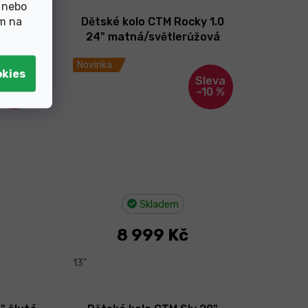
 nebo
ím na
y 1.0
Dětské kolo CTM Rocky 1.0
 2026
24" matná/světlerůžová
2026
Novinka
–10 %
–10 %
Skladem
8 999 Kč
13"