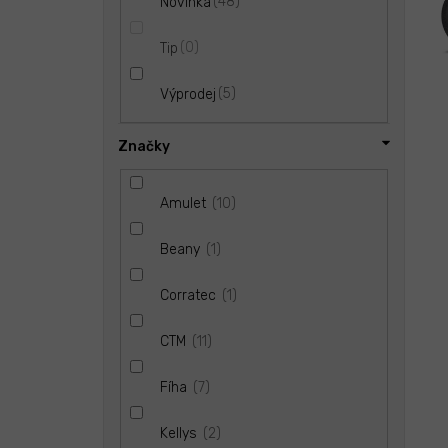
48
Novinka
d
l
ů
u
0
Tip
k
t
ů
5
Výprodej
Značky
10
Amulet
1
Beany
1
Corratec
11
CTM
7
Fíha
2
Kellys