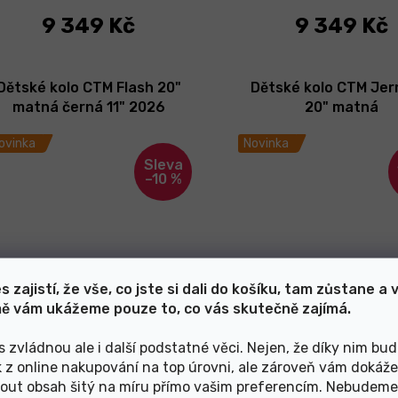
9 349 Kč
9 349 Kč
Dětské kolo CTM Flash 20"
Dětské kolo CTM Jerr
matná černá 11" 2026
20" matná
neonovooranžová/č
ovinka
Novinka
2025
–10 %
s zajistí, že vše, co jste si dali do košíku, tam zůstane a 
ě vám ukážeme pouze to, co vás skutečně zajímá.
Skladem
Skladem
s zvládnou ale i další podstatné věci. Nejen, že díky nim bu
6 749 Kč
7 999 Kč
k z online nakupování na top úrovni, ale zároveň vám dokáž
out obsah šitý na míru přímo vašim preferencím. Nebudeme