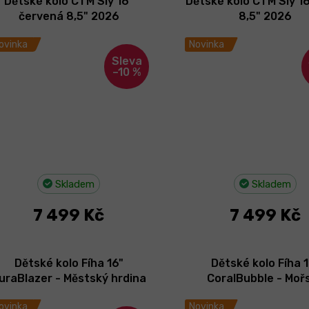
Dětské kolo CTM Sly 16"
Dětské kolo CTM Sly 16
červená 8,5" 2026
8,5" 2026
ovinka
Novinka
–10 %
Skladem
Skladem
7 499 Kč
7 499 Kč
Dětské kolo Fíha 16"
Dětské kolo Fíha 
uraBlazer - Městský hrdina
CoralBubble - Moř
2026
bublinka 2026
ovinka
Novinka