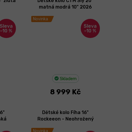
" žlutá
Dětské kolo CTM Sly 20"
matná modrá 10" 2026
Novinka
–10 %
–10 %
Skladem
8 999 Kč
16"
Dětské kolo Fíha 16"
ská
Rockeeon - Neohrožený
dobrodruh 2026
Novinka