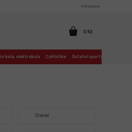
Přihlášení
NÁKUPNÍ
KOŠÍK
ní kola, elektrokola
Cyklistika
Ostatní sporty
Oblečení a
Gravel