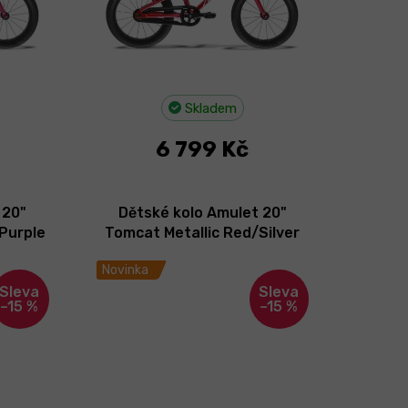
Skladem
6 799 Kč
 20"
Dětské kolo Amulet 20"
Purple
Tomcat Metallic Red/Silver
2026
Novinka
–15 %
–15 %