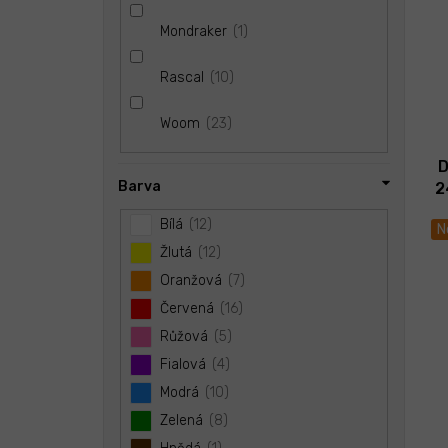
1
Mondraker
10
Rascal
23
Woom
D
Barva
2
Bílá
12
N
Žlutá
12
Oranžová
7
Červená
16
Růžová
5
Fialová
4
Modrá
10
Zelená
8