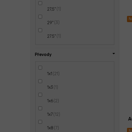
1
27,5"
N
3
29"
1
27.5"
Převody
21
1x1
1
1x3
2
1x6
12
1x7
A
7
1x8
N