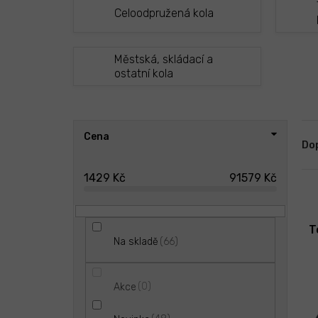
Celoodpružená kola
Městská, skládací a
ostatní kola
P
Ř
Cena
o
a
Do
s
z
t
e
1429
Kč
91579
Kč
r
n
V
a
í
ý
n
p
p
T
n
r
66
Na skladě
i
í
o
s
p
d
p
a
u
0
Akce
r
n
k
o
e
t