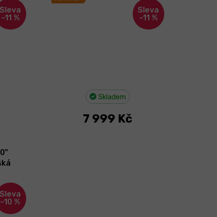
–11 %
–11 %
Skladem
7 999 Kč
20"
ská
–10 %