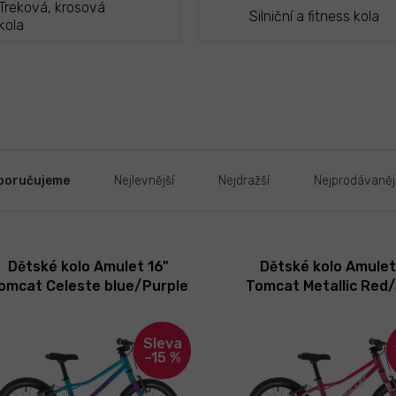
Treková, krosová
Silniční a fitness kola
kola
poručujeme
Nejlevnější
Nejdražší
Nejprodávaněj
Dětské kolo Amulet 16"
Dětské kolo Amulet
omcat Celeste blue/Purple
Tomcat Metallic Red/
2026
2026
–15 %