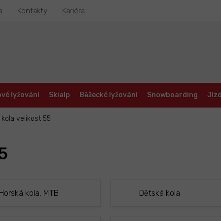
a
Kontakty
Kariéra
vé lyžování
Skialp
Běžecké lyžování
Snowboarding
Jízd
 kola velikost 55
55
Horská kola, MTB
Dětská kola