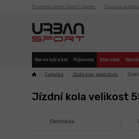
Přejít
Prodejna Urban Sport Liberec
Doprava a platb
na
obsah
Servis lyží a kol
Půjčovna
Výprodej
Sjezdo
Cyklistika
Jízdní kola, elektrokola
Jízdní
Jízdní kola velikost 
Elektrokola