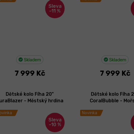
–11 %
Skladem
Skladem
7 999 Kč
7 999 Kč
Dětské kolo Fíha 20"
Dětské kolo Fíha 
uraBlazer - Městský hrdina
CoralBubble - Moř
2026
bublinka 2026
ovinka
Novinka
–10 %