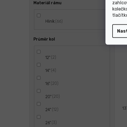
zahlco
Materiál rámu
kolečk
tlačít
66
Hliník
N
Nas
Průměr kol
2
12"
4
14"
20
16"
20
20"
13
12
24"
3
26"