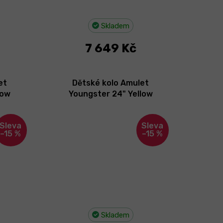
Skladem
7 649 Kč
et
Dětské kolo Amulet
low
Youngster 24" Yellow
 Jakost
Pearl/Black 2026
–15 %
–15 %
Skladem