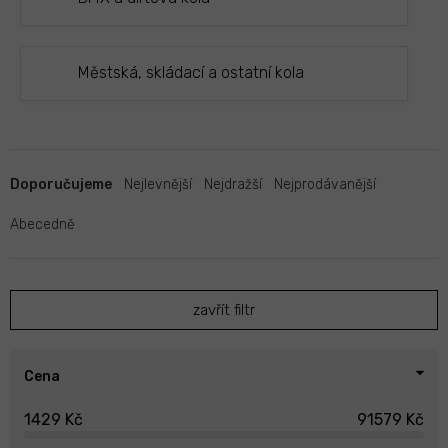
Městská, skládací a ostatní kola
Ř
a
Doporučujeme
Nejlevnější
Nejdražší
Nejprodávanější
z
e
Abecedně
n
í
p
zavřít filtr
r
o
d
u
Cena
k
1429
Kč
91579
Kč
t
ů