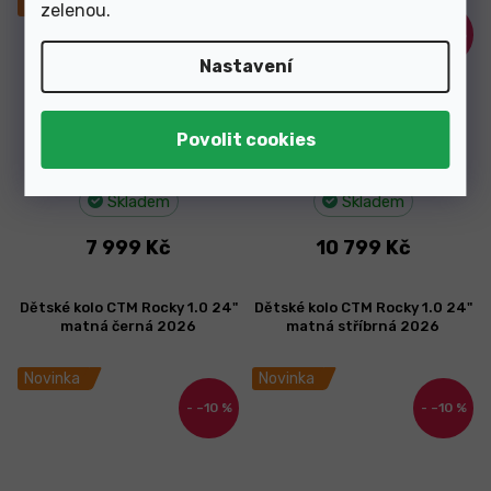
Novinka
Novinka
zelenou
.
–11 %
–10 %
Nastavení
Skladem
Skladem
7 999 Kč
10 799 Kč
Dětské kolo CTM Rocky 1.0 24"
Dětské kolo CTM Rocky 1.0 24"
matná černá 2026
matná stříbrná 2026
Novinka
Novinka
–10 %
–10 %