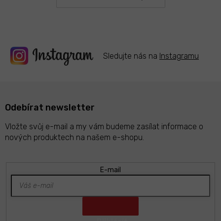
y
v
ý
p
i
s
Sledujte nás na
Instagramu
u
Odebírat newsletter
Vložte svůj e-mail a my vám budeme zasílat informace o
nových produktech na našem e-shopu.
E-mail