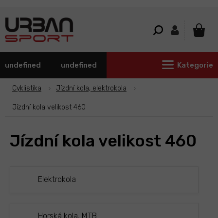
Přejít
na
obsah
NÁKU
KOŠÍ
undefined
undefined
Kategorie
Cyklistika
Jízdní kola, elektrokola
Jízdní kola velikost 460
Jízdní kola velikost 460
Elektrokola
Horská kola, MTB