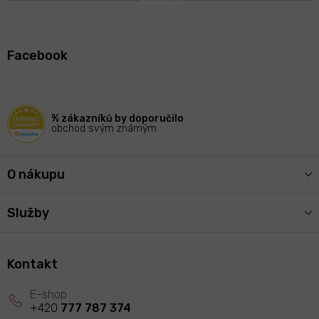
Z
á
Facebook
p
a
t
í
% zákazníků by doporučilo
obchod svým známým
O nákupu
Služby
Kontakt
+420
777 787 374