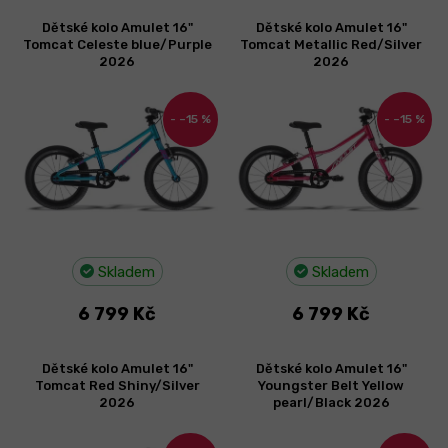
V
Dětské kolo Amulet 16"
Dětské kolo Amulet 16"
ý
Tomcat Celeste blue/Purple
Tomcat Metallic Red/Silver
p
2026
2026
i
s
–15 %
–15 %
p
r
o
d
u
k
t
Skladem
Skladem
ů
6 799 Kč
6 799 Kč
Dětské kolo Amulet 16"
Dětské kolo Amulet 16"
Tomcat Red Shiny/Silver
Youngster Belt Yellow
2026
pearl/Black 2026