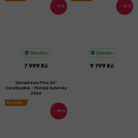
–11 %
–10 %
Skladem
Skladem
7 999 Kč
9 799 Kč
Dětské kolo Fíha 20"
CoralBubble - Mořská bublinka
2026
Novinka
–10 %