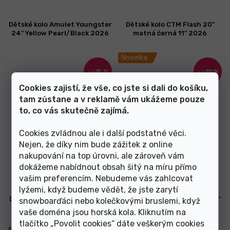
Dětské kolo Amulet Youngster
Dětské kolo CTM Flash 20"
24" Yellow Pearl/Black 2026
matná černá 11" 2026
Novinka
–15 %
–10 %
Cookies zajistí, že vše, co jste si dali do košíku,
tam zůstane a v reklamě vám ukážeme pouze
to, co vás skutečně zajímá.
Cookies zvládnou ale i další podstatné věci.
Nejen, že díky nim bude zážitek z online
Skladem
Skladem
nakupování na top úrovni, ale zároveň vám
dokážeme nabídnout obsah šitý na míru přímo
11 449 Kč
6 749 Kč
vašim preferencím. Nebudeme vás zahlcovat
lyžemi, když budeme vědět, že jste zarytí
Dětské kolo CTM Jerry 2.0 20"
Dětské kolo CTM Jerry 2.0 20"
snowboarďáci nebo kolečkovými bruslemi, když
matná neonovooranžová/
matná stříbrná 11" 2026
vaše doména jsou horská kola. Kliknutím na
černá 2025
tlačítko „Povolit cookies“ dáte veškerým cookies