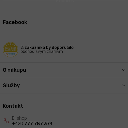
Z
á
Facebook
p
a
t
í
% zákazníků by doporučilo
obchod svým známým
O nákupu
Služby
Kontakt
+420
777 787 374