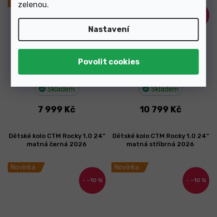
Novinka
Novinka
zelenou
.
–11 %
–10 %
Nastavení
Skladem
Skladem
7 999 Kč
10 799 Kč
Dětské kolo CTM Rocky 1.0 24"
Dětské kolo CTM Rocky 1.0 24"
matná černá 2026
matná stříbrná 2026
Novinka
Novinka
–10 %
–10 %