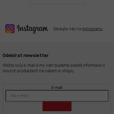
y
v
ý
p
i
s
Sledujte nás na
Instagramu
u
Odebírat newsletter
Vložte svůj e-mail a my vám budeme zasílat informace o
nových produktech na našem e-shopu.
E-mail