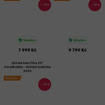
–11 %
–10 %
Skladem
Skladem
7 999 Kč
9 799 Kč
Dětské kolo Fíha 20"
CoralBubble - Mořská bublinka
2026
Novinka
–10 %