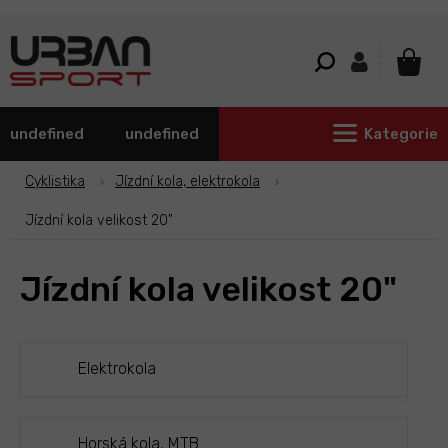
Přejít
na
obsah
NÁKU
KOŠÍ
undefined
undefined
Kategorie
Cyklistika
Jízdní kola, elektrokola
Jízdní kola velikost 20"
Jízdní kola velikost 20"
Elektrokola
Horská kola, MTB