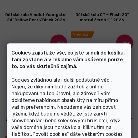
Dětské kolo Amulet Youngster
Dětské kolo CTM Flash 20"
24" Yellow Pearl/Black 2026
matná černá 11" 2026
Novinka
–15 %
–10 %
Cookies zajistí, že vše, co jste si dali do košíku,
tam zůstane a v reklamě vám ukážeme pouze
to, co vás skutečně zajímá.
Cookies zvládnou ale i další podstatné věci.
Nejen, že díky nim bude zážitek z online
Skladem
Skladem
nakupování na top úrovni, ale zároveň vám
dokážeme nabídnout obsah šitý na míru přímo
11 449 Kč
6 749 Kč
vašim preferencím. Nebudeme vás zahlcovat
lyžemi, když budeme vědět, že jste zarytí
Dětské kolo CTM Jerry 2.0 20"
Dětské kolo CTM Jerry 2.0 20"
snowboarďáci nebo kolečkovými bruslemi, když
matná neonovooranžová/
matná stříbrná 11" 2026
vaše doména jsou horská kola. Kliknutím na
černá 2025
tlačítko „Povolit cookies“ dáte veškerým cookies