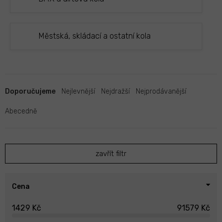
Městská, skládací a ostatní kola
Ř
a
Doporučujeme
Nejlevnější
Nejdražší
Nejprodávanější
z
e
Abecedně
n
í
p
zavřít filtr
r
o
d
u
Cena
k
1429
Kč
91579
Kč
t
ů