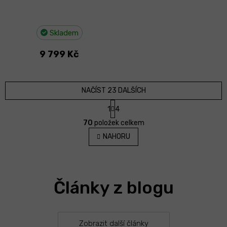
Skladem
9 799 Kč
NAČÍST 23 DALŠÍCH
S
1
4
t
O
r
70
položek celkem
v
á
l
NAHORU
n
á
k
d
o
v
a
á
c
n
Články z blogu
í
í
p
r
v
k
Zobrazit další články