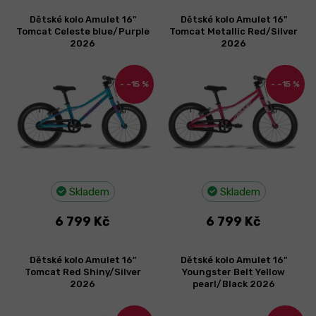
V
Dětské kolo Amulet 16"
Dětské kolo Amulet 16"
ý
Tomcat Celeste blue/Purple
Tomcat Metallic Red/Silver
p
2026
2026
i
s
–15 %
–15 %
p
r
o
d
u
k
t
Skladem
Skladem
ů
6 799 Kč
6 799 Kč
Dětské kolo Amulet 16"
Dětské kolo Amulet 16"
Tomcat Red Shiny/Silver
Youngster Belt Yellow
2026
pearl/Black 2026