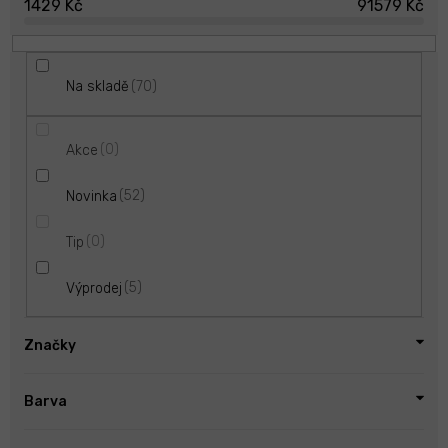
1429
Kč
91579
Kč
t
ů
70
Na skladě
0
Akce
52
Novinka
0
Tip
5
Výprodej
Značky
Barva