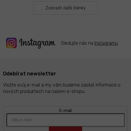
v
k
Zobrazit další články
y
v
ý
p
i
s
Sledujte nás na
Instagramu
u
Odebírat newsletter
Vložte svůj e-mail a my vám budeme zasílat informace o
nových produktech na našem e-shopu.
E-mail