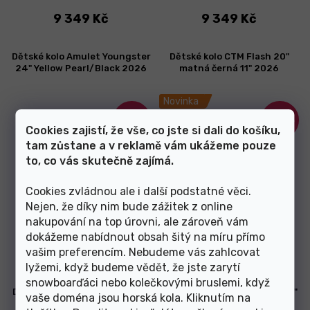
9 349 Kč
9 349 Kč
Dětské kolo Amulet Youngster
Dětské kolo CTM Flash 20"
24" Yellow Pearl/Black 2026
matná černá 11" 2026
Novinka
–15 %
–10 %
Cookies zajistí, že vše, co jste si dali do košíku,
tam zůstane a v reklamě vám ukážeme pouze
to, co vás skutečně zajímá.
Cookies zvládnou ale i další podstatné věci.
Nejen, že díky nim bude zážitek z online
nakupování na top úrovni, ale zároveň vám
Skladem
Skladem
dokážeme nabídnout obsah šitý na míru přímo
vašim preferencím. Nebudeme vás zahlcovat
11 449 Kč
6 749 Kč
lyžemi, když budeme vědět, že jste zarytí
snowboarďáci nebo kolečkovými bruslemi, když
Dětské kolo CTM Jerry 2.0 20"
Dětské kolo CTM Jerry 2.0 20"
vaše doména jsou horská kola. Kliknutím na
matná neonovooranžová/
matná stříbrná 11" 2026