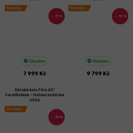
Novinka
Novinka
–11 %
–10 %
Skladem
Skladem
7 999 Kč
9 799 Kč
Dětské kolo Fíha 20"
CoralBubble - Mořská bublinka
2026
Novinka
–10 %