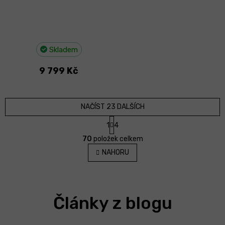
Skladem
9 799 Kč
NAČÍST 23 DALŠÍCH
S
1
4
t
O
r
70
položek celkem
v
á
l
NAHORU
n
á
k
d
o
v
a
á
c
n
Články z blogu
í
í
p
r