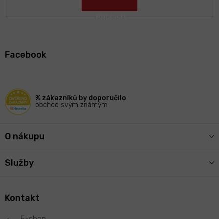
Z
á
Facebook
p
a
t
í
% zákazníků by doporučilo
obchod svým známým
O nákupu
Služby
Kontakt