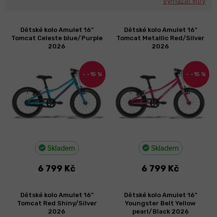
Vymazat filtry
V
Dětské kolo Amulet 16"
Dětské kolo Amulet 16"
ý
Tomcat Celeste blue/Purple
Tomcat Metallic Red/Silver
p
2026
2026
i
s
–15 %
–15 %
p
r
o
d
u
k
t
Skladem
Skladem
ů
6 799 Kč
6 799 Kč
Dětské kolo Amulet 16"
Dětské kolo Amulet 16"
Tomcat Red Shiny/Silver
Youngster Belt Yellow
2026
pearl/Black 2026