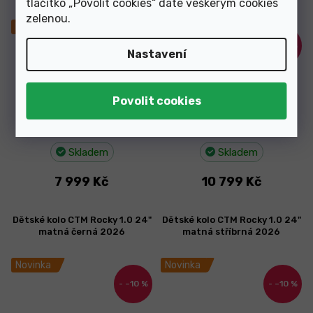
tlačítko „Povolit cookies“ dáte veškerým cookies
černá 2025
zelenou
.
Novinka
Novinka
–11 %
–10 %
Nastavení
Skladem
Skladem
7 999 Kč
10 799 Kč
Dětské kolo CTM Rocky 1.0 24"
Dětské kolo CTM Rocky 1.0 24"
matná černá 2026
matná stříbrná 2026
Novinka
Novinka
–10 %
–10 %