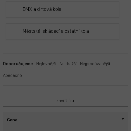
BMX a dirtová kola
Městská, skládací a ostatní kola
Ř
a
Doporučujeme
Nejlevnější
Nejdražší
Nejprodávanější
z
e
Abecedně
n
í
p
zavřít filtr
r
o
d
u
Cena
k