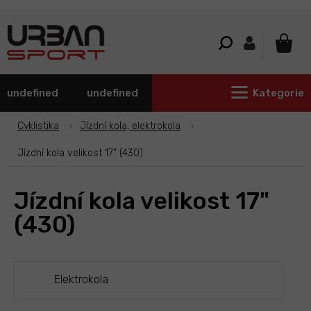
Přejít
na
obsah
NÁKU
KOŠÍ
undefined
undefined
Kategorie
Cyklistika
Jízdní kola, elektrokola
Jízdní kola velikost 17" (430)
Jízdní kola velikost 17"
(430)
Elektrokola