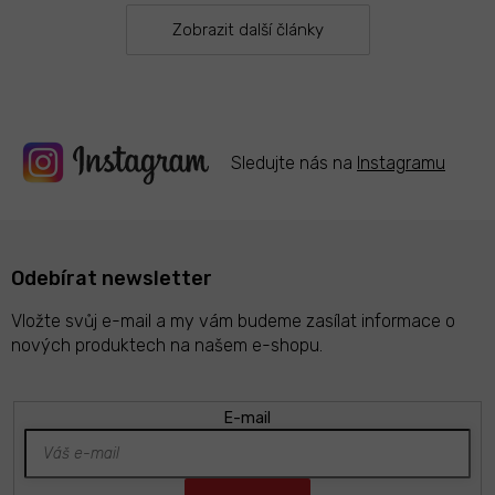
v
k
Zobrazit další články
y
v
ý
p
i
s
Sledujte nás na
Instagramu
u
Odebírat newsletter
Vložte svůj e-mail a my vám budeme zasílat informace o
nových produktech na našem e-shopu.
E-mail