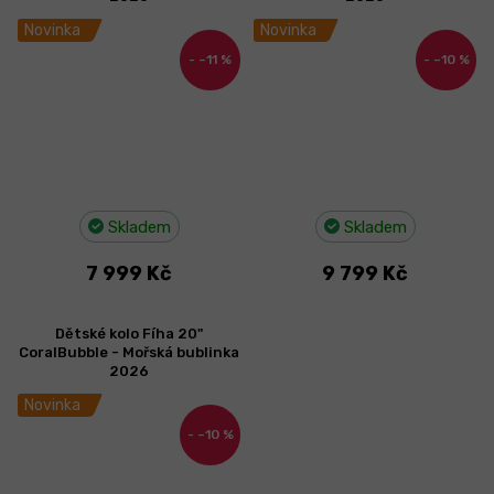
Novinka
Novinka
–11 %
–10 %
Skladem
Skladem
7 999 Kč
9 799 Kč
Dětské kolo Fíha 20"
CoralBubble - Mořská bublinka
2026
Novinka
–10 %