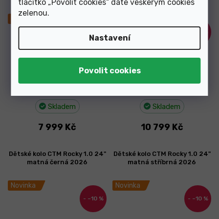
tlačítko „Povolit cookies“ dáte veškerým cookies
černá 2025
zelenou
.
Novinka
Novinka
–11 %
–10 %
Nastavení
Skladem
Skladem
7 999 Kč
10 799 Kč
Dětské kolo CTM Rocky 1.0 24"
Dětské kolo CTM Rocky 1.0 24"
matná černá 2026
matná stříbrná 2026
Novinka
Novinka
–10 %
–10 %