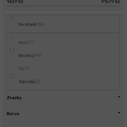
1429
Kč
91579
Kč
t
ů
66
Na skladě
0
Akce
48
Novinka
0
Tip
5
Výprodej
Značky
Barva