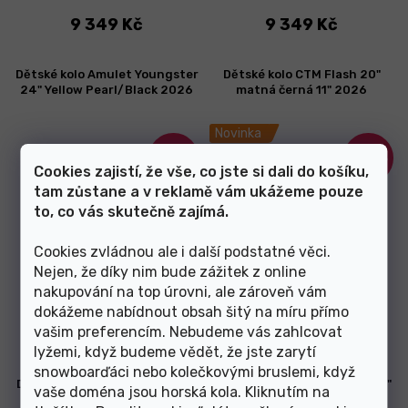
9 349 Kč
9 349 Kč
Dětské kolo Amulet Youngster
Dětské kolo CTM Flash 20"
24" Yellow Pearl/Black 2026
matná černá 11" 2026
Novinka
–15 %
–10 %
Cookies zajistí, že vše, co jste si dali do košíku,
tam zůstane a v reklamě vám ukážeme pouze
to, co vás skutečně zajímá.
Cookies zvládnou ale i další podstatné věci.
Nejen, že díky nim bude zážitek z online
nakupování na top úrovni, ale zároveň vám
Skladem
Skladem
dokážeme nabídnout obsah šitý na míru přímo
vašim preferencím. Nebudeme vás zahlcovat
11 449 Kč
6 749 Kč
lyžemi, když budeme vědět, že jste zarytí
snowboarďáci nebo kolečkovými bruslemi, když
Dětské kolo CTM Jerry 2.0 20"
Dětské kolo CTM Jerry 2.0 20"
vaše doména jsou horská kola. Kliknutím na
matná neonovooranžová/
matná stříbrná 11" 2026