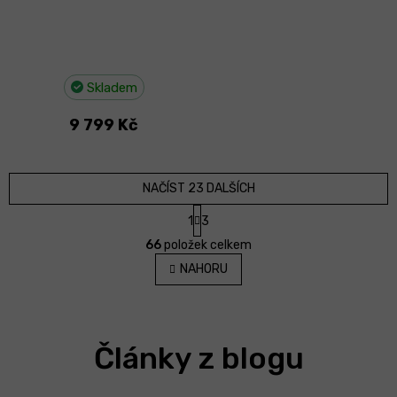
Skladem
9 799 Kč
NAČÍST 23 DALŠÍCH
S
1
3
t
O
r
66
položek celkem
v
á
l
NAHORU
n
á
k
d
o
v
a
á
c
n
Články z blogu
í
í
p
r