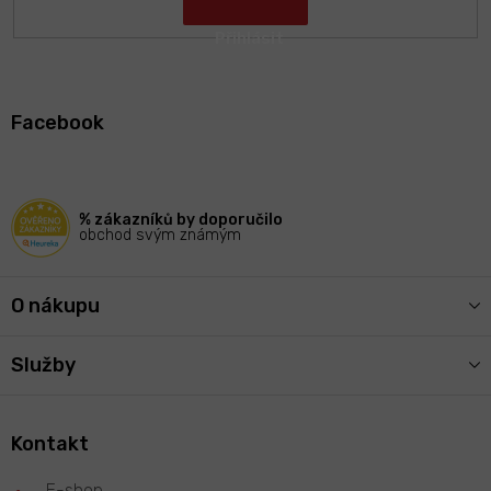
Z
á
Facebook
p
a
t
í
% zákazníků by doporučilo
obchod svým známým
O nákupu
Služby
Kontakt