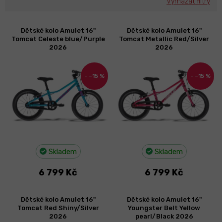
Vymazat filtry
V
Dětské kolo Amulet 16"
Dětské kolo Amulet 16"
ý
Tomcat Celeste blue/Purple
Tomcat Metallic Red/Silver
p
2026
2026
i
s
–15 %
–15 %
p
r
o
d
u
k
t
Skladem
Skladem
ů
6 799 Kč
6 799 Kč
Dětské kolo Amulet 16"
Dětské kolo Amulet 16"
Tomcat Red Shiny/Silver
Youngster Belt Yellow
2026
pearl/Black 2026