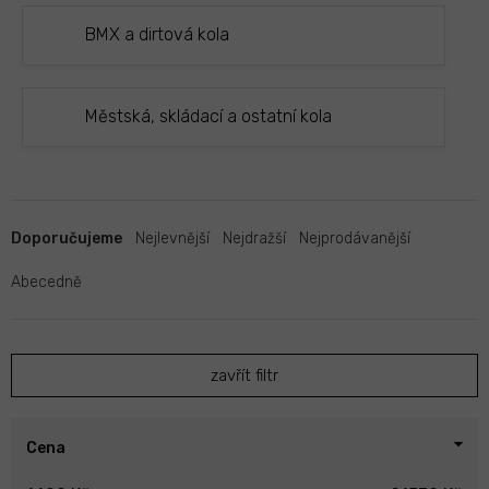
BMX a dirtová kola
Městská, skládací a ostatní kola
Ř
a
Doporučujeme
Nejlevnější
Nejdražší
Nejprodávanější
z
e
Abecedně
n
í
p
zavřít filtr
r
o
d
u
Cena
k