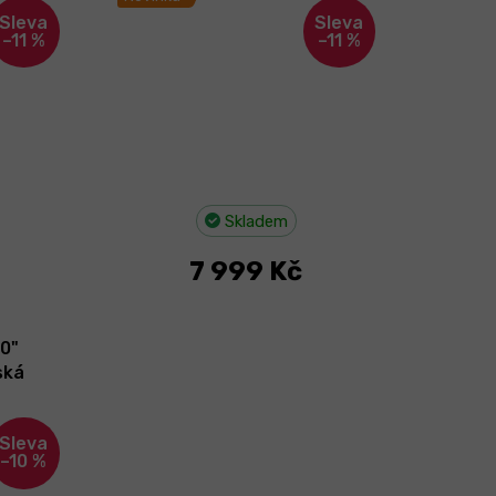
–11 %
–11 %
Skladem
7 999 Kč
20"
ská
–10 %