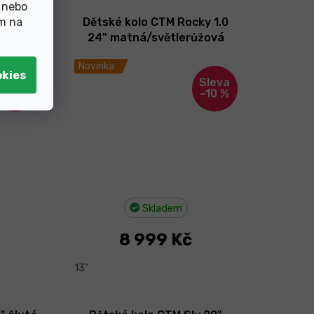
 nebo
ím na
y 1.0
Dětské kolo CTM Rocky 1.0
 2026
24" matná/světlerůžová
2026
Novinka
–10 %
–10 %
Skladem
8 999 Kč
13"