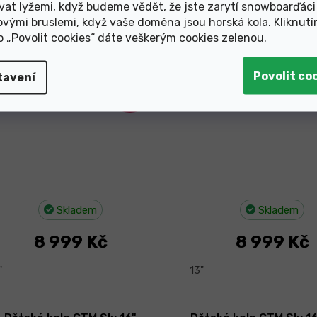
vat lyžemi, když budeme vědět, že jste zarytí snowboarďáci
ovými bruslemi, když vaše doména jsou horská kola. Kliknut
Dětské kolo CTM Rocky 1.0
Dětské kolo CTM Rock
ko „Povolit cookies“ dáte veškerým cookies zelenou
.
24" matná černá 2026
24" matná stříbrná
ovinka
Novinka
tavení
–10 %
Skladem
Skladem
8 999 Kč
8 999 Kč
"
13"