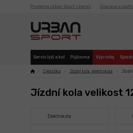
Přejít
Prodejna Urban Sport Liberec
Doprava a platb
na
obsah
Servis lyží a kol
Půjčovna
Výprodej
Sjezdo
Cyklistika
Jízdní kola, elektrokola
Jízdní
Jízdní kola velikost 1
Elektrokola