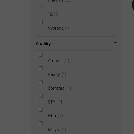
52
Novinka
d
l
ů
u
0
Tip
k
t
ů
5
Výprodej
Značky
10
Amulet
1
Beany
1
Corratec
11
CTM
7
Fíha
2
Kellys