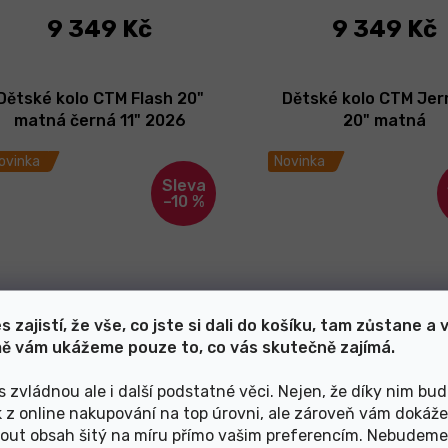
9 349 Kč
9 349 Kč
Dětské kolo CTM Flash 20"
Dětské kolo CTM Jerr
matná černá 11" 2026
20" matná
neonovooranžová/č
ovinka
Novinka
2025
–10 %
s zajistí, že vše, co jste si dali do košíku, tam zůstane a 
ě vám ukážeme pouze to, co vás skutečně zajímá.
Skladem
Skladem
s zvládnou ale i další podstatné věci. Nejen, že díky nim bu
6 749 Kč
7 999 Kč
k z online nakupování na top úrovni, ale zároveň vám dokáž
out obsah šitý na míru přímo vašim preferencím. Nebudeme