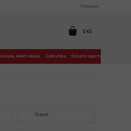
Přihlášení
NÁKUPNÍ
KOŠÍK
ní kola, elektrokola
Cyklistika
Ostatní sporty
Oblečení a
Gravel