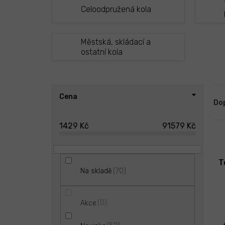
Celoodpružená kola
Městská, skládací a
ostatní kola
P
Ř
Cena
o
a
Do
s
z
t
e
1429
Kč
91579
Kč
r
n
V
a
í
ý
n
p
p
T
n
r
70
Na skladě
i
í
o
s
p
d
p
a
u
0
Akce
r
n
k
o
e
t