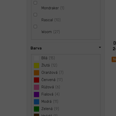
1
Mondraker
10
Rascal
27
Woom
D
Barva
2
Bílá
15
N
Žlutá
12
Oranžová
7
Červená
17
Růžová
6
Fialová
4
Modrá
11
Zelená
9