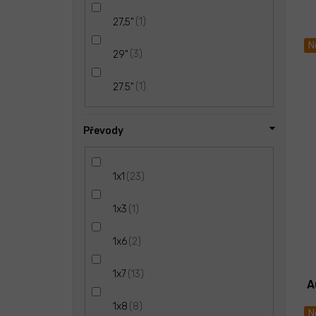
1
27,5"
N
3
29"
1
27.5"
Převody
23
1x1
1
1x3
2
1x6
13
1x7
A
8
1x8
N