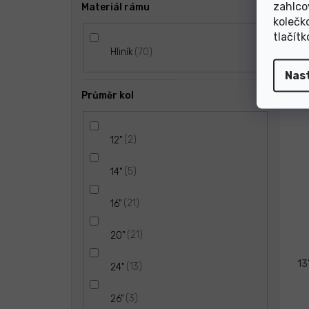
zahlco
Materiál rámu
kolečk
tlačít
70
Hliník
N
Nas
Průměr kol
2
12"
5
14"
21
16"
21
20"
13
13
24"
3
26"