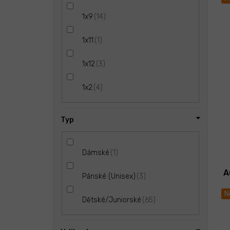
14
1x9
1
1x11
3
1x12
4
1x2
Typ
1
Dámské
A
3
Pánské (Unisex)
N
65
Dětské/Juniorské