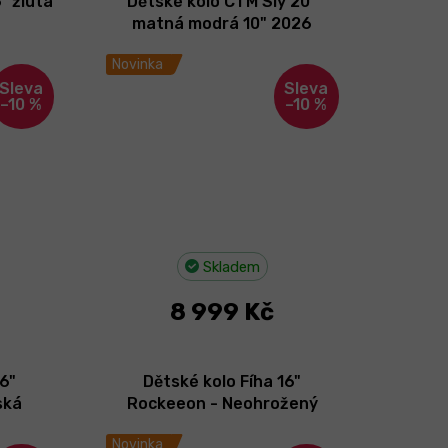
" žlutá
Dětské kolo CTM Sly 20"
matná modrá 10" 2026
Novinka
–10 %
–10 %
Skladem
8 999 Kč
16"
Dětské kolo Fíha 16"
ská
Rockeeon - Neohrožený
dobrodruh 2026
Novinka