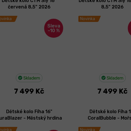
Dětské kolo CTM Sly 16"
Dětské kolo CTM Sly 16
červená 8,5" 2026
8,5" 2026
ovinka
Novinka
–10 %
Skladem
Skladem
7 499 Kč
7 499 Kč
Dětské kolo Fíha 16"
Dětské kolo Fíha 
uraBlazer - Městský hrdina
CoralBubble - Moř
2026
bublinka 2026
ovinka
Novinka