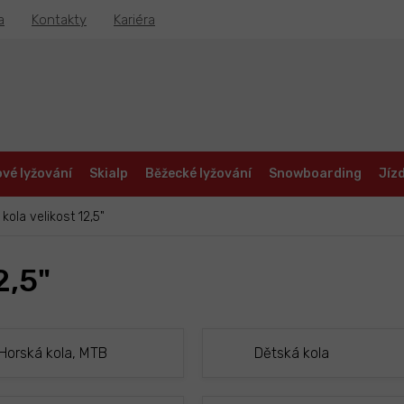
a
Kontakty
Kariéra
vé lyžování
Skialp
Běžecké lyžování
Snowboarding
Jízd
 kola velikost 12,5"
2,5"
Horská kola, MTB
Dětská kola