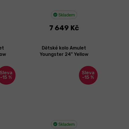
Skladem
7 649 Kč
et
Dětské kolo Amulet
low
Youngster 24" Yellow
 Jakost
Pearl/Black 2026
–15 %
–15 %
Skladem