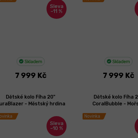
–11 %
Skladem
Skladem
7 999 Kč
7 999 Kč
Dětské kolo Fíha 20"
Dětské kolo Fíha 
uraBlazer - Městský hrdina
CoralBubble - Moř
2026
bublinka 2026
ovinka
Novinka
–10 %