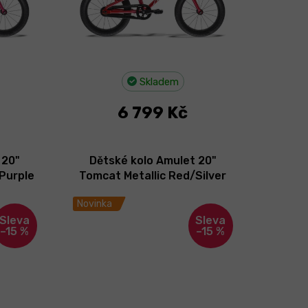
Skladem
6 799 Kč
 20"
Dětské kolo Amulet 20"
Purple
Tomcat Metallic Red/Silver
2026
Novinka
–15 %
–15 %