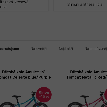
Treková, krosová
Silniční a fitness kola
kola
poručujeme
Nejlevnější
Nejdražší
Nejprodávaněj
Dětské kolo Amulet 16"
Dětské kolo Amulet
omcat Celeste blue/Purple
Tomcat Metallic Red/
2026
2026
–15 %