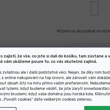
Můžete se ale podívat na ostat
Zpět do obchodu
s zajistí, že vše, co jste si dali do košíku, tam zůstane a 
ě vám ukážeme pouze to, co vás skutečně zajímá.
s zvládnou ale i další podstatné věci. Nejen, že díky nim bu
k z online nakupování na top úrovni, ale zároveň vám dokáž
Články z blogu
out obsah šitý na míru přímo vašim preferencím. Nebudeme
vat lyžemi, když budeme vědět, že jste zarytí snowboarďáci
ovými bruslemi, když vaše doména jsou horská kola. Kliknut
Zobrazit další články
ko „Povolit cookies“ dáte veškerým cookies zelenou
.