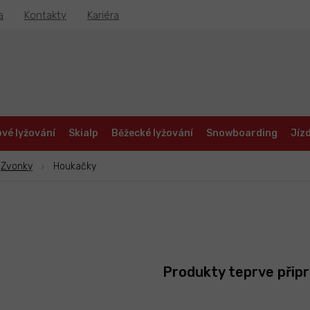
a
Kontakty
Kariéra
vé lyžování
Skialp
Běžecké lyžování
Snowboarding
Jízd
Zvonky
Houkačky
Produkty teprve přip