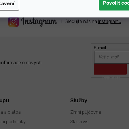
tavení
Sledujte nás na
Instagramu
E-mail
t informace o nových
kupu
Služby
a a platba
Zimní půjčovna
ní podmínky
Skiservis