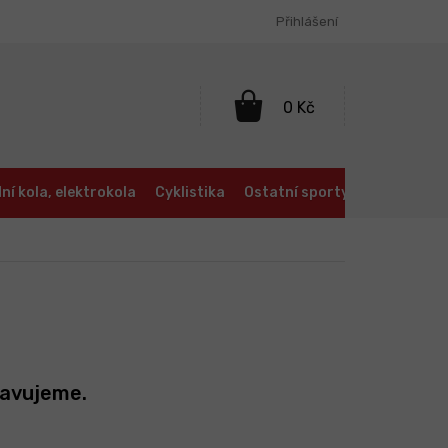
Přihlášení
NÁKUPNÍ
KOŠÍK
ní kola, elektrokola
Cyklistika
Ostatní sporty
Oblečení a
ravujeme.