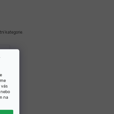
ní kategorie.
v
de
eme
 vás
 nebo
ím na