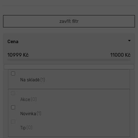
n
í
p
zavřít filtr
r
o
d
u
Cena
k
10999
Kč
11000
Kč
t
ů
1
Na skladě
0
Akce
1
Novinka
0
Tip