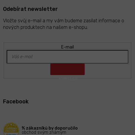
Odebírat newsletter
Vložte svůj e-mail a my vám budeme zasílat informace o
nových produktech na našem e-shopu.
E-mail
Z
á
Facebook
p
a
t
í
% zákazníků by doporučilo
obchod svým známým