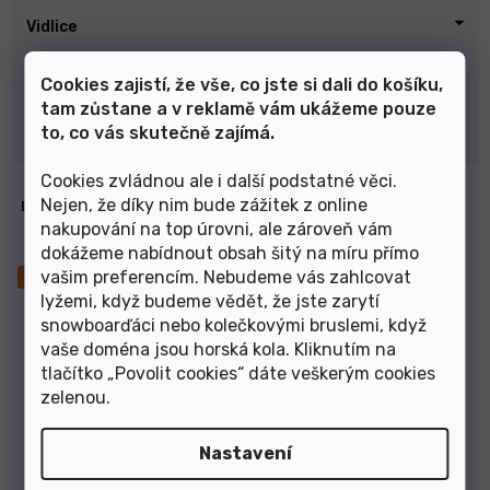
Vidlice
Cookies zajistí, že vše, co jste si dali do košíku,
Výrobce
tam zůstane a v reklamě vám ukážeme pouze
to, co vás skutečně zajímá.
Vymazat filtry
Cookies zvládnou ale i další podstatné věci.
V
Nejen, že díky nim bude zážitek z online
Dětské kolo Kellys Naga Air 70
ý
Dusty Orange 20" 2026
nakupování na top úrovni, ale zároveň vám
p
dokážeme nabídnout obsah šitý na míru přímo
i
vašim preferencím. Nebudeme vás zahlcovat
Novinka
s
lyžemi, když budeme vědět, že jste zarytí
–15 %
p
snowboarďáci nebo kolečkovými bruslemi, když
r
vaše doména jsou horská kola. Kliknutím na
o
tlačítko „Povolit cookies“ dáte veškerým cookies
d
zelenou
.
u
k
Nastavení
t
Skladem
ů