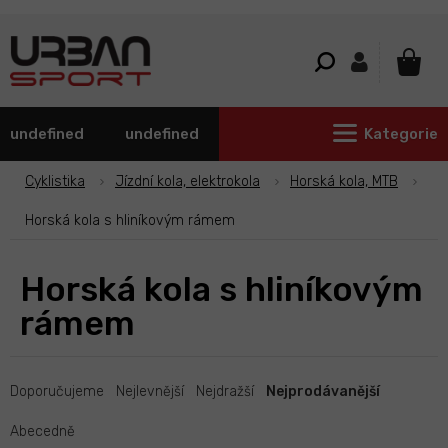
Přejít
na
obsah
NÁKU
KOŠÍ
undefined
undefined
Kategorie
Cyklistika
Jízdní kola, elektrokola
Horská kola, MTB
Horská kola s hliníkovým rámem
Horská kola s hliníkovým
rámem
Ř
a
Doporučujeme
Nejlevnější
Nejdražší
Nejprodávanější
z
e
Abecedně