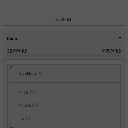
n
í
p
zavřít filtr
r
o
d
u
Cena
k
32999
Kč
91579
Kč
t
ů
3
Na skladě
0
Akce
0
Novinka
0
Tip