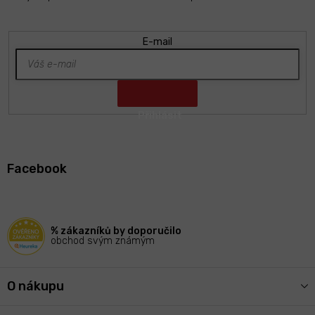
E-mail
Z
á
Facebook
p
a
t
í
% zákazníků by doporučilo
obchod svým známým
O nákupu