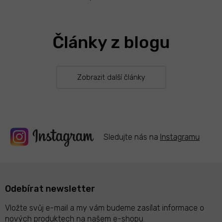
O
v
l
á
Články z blogu
d
a
c
í
p
Zobrazit další články
r
v
k
y
v
ý
Sledujte nás na
Instagramu
p
i
s
u
Odebírat newsletter
Vložte svůj e-mail a my vám budeme zasílat informace o
nových produktech na našem e-shopu.