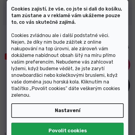
Značka motoru
Cookies zajistí, že vše, co jste si dali do košíku,
tam zůstane a v reklamě vám ukážeme pouze
Vymazat filtry
to, co vás skutečně zajímá.
V
Cookies zvládnou ale i další podstatné věci.
Elektrokolo CTM Ruby 27,5"
Horské celoodpružené
ý
Nejen, že díky nim bude zážitek z online
švestková červená / šedá
elektrokolo Trek Rail 7 Dark
p
2022 - II. Jakost
Aquatic/Trek Black 29" 2023
nakupování na top úrovni, ale zároveň vám
i
dokážeme nabídnout obsah šitý na míru přímo
Výprodej
Výprodej
s
vašim preferencím. Nebudeme vás zahlcovat
–35 %
–45 %
p
lyžemi, když budeme vědět, že jste zarytí
r
snowboarďáci nebo kolečkovými bruslemi, když
o
vaše doména jsou horská kola. Kliknutím na
d
tlačítko „Povolit cookies“ dáte veškerým cookies
u
zelenou
.
k
t
Nastavení
Skladem
Skladem
ů
32 999 Kč
91 579 Kč
od
od
L
L
XL