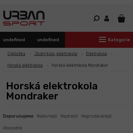
Přejít
na
obsah
NÁKU
KOŠÍ
undefined
undefined
Kategorie
Cyklistika
Jízdní kola, elektrokola
Elektrokola
Horská elektrokola
Horská elektrokola Mondraker
Horská elektrokola
Mondraker
Ř
a
Doporučujeme
Nejlevnější
Nejdražší
Nejprodávanější
z
e
Abecedně