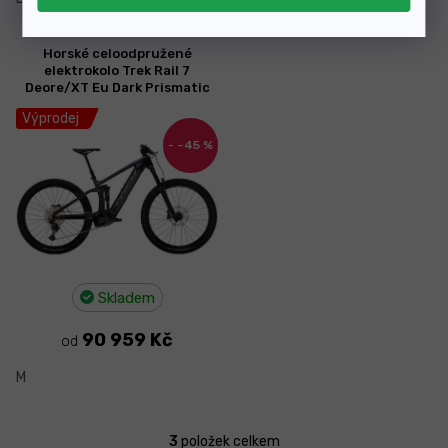
Horské celoodpružené
elektrokolo Trek Rail 7
Deore/XT Eu Dark Prismatic
29" 2023
Výprodej
–45 %
Skladem
90 959 Kč
od
M
3
položek celkem