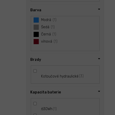
Barva
Modrá
1
Šedá
1
Černá
1
vínová
1
Brzdy
3
Kotoučové hydraulické
Kapacita baterie
1
630Wh