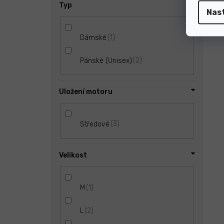
Typ
Nas
1
Dámské
2
Pánské (Unisex)
Uložení motoru
3
Středové
Velikost
1
M
2
L