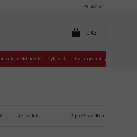
Přihlášení
NÁKUPNÍ
KOŠÍK
ní kola, elektrokola
Cyklistika
Ostatní sporty
Oblečení a
3
položek celkem
ší
Abecedně