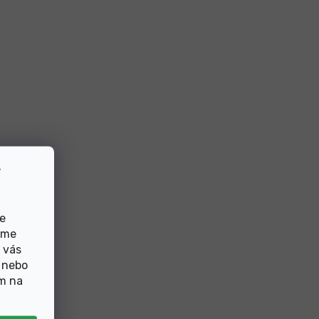
v
de
eme
 vás
 nebo
ím na