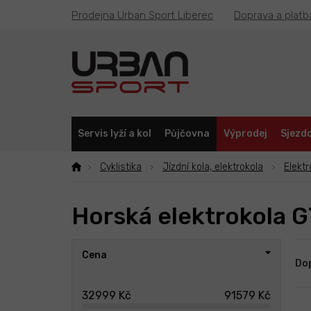
Přejít
Prodejna Urban Sport Liberec
Doprava a platb
na
obsah
Servis lyží a kol
Půjčovna
Výprodej
Sjezdo
Cyklistika
Jízdní kola, elektrokola
Elektr
Horská elektrokola G
P
Ř
Cena
o
a
Do
s
z
t
e
32999
Kč
91579
Kč
r
n