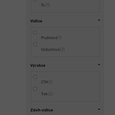
1
XL
Vidlice
1
Pružinová
2
Vzduchová
Výrobce
1
CTM
2
Trek
Zdvih vidlice