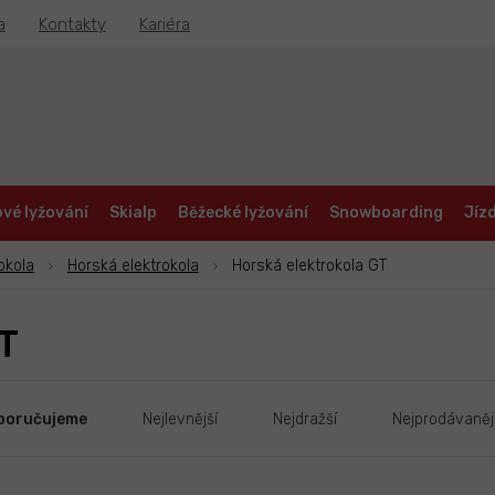
a
Kontakty
Kariéra
vé lyžování
Skialp
Běžecké lyžování
Snowboarding
Jízd
okola
Horská elektrokola
Horská elektrokola GT
T
poručujeme
Nejlevnější
Nejdražší
Nejprodávaněj