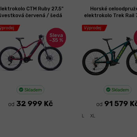
lektrokolo CTM Ruby 27,5"
Horské celoodpruž
švestková červená / šedá
elektrokolo Trek Rail 
2022 - II. Jakost
Aquatic/Trek Black 2
ýprodej
Výprodej
–35 %
Skladem
Skladem
32 999 Kč
91 579 K
od
od
L
XL
O