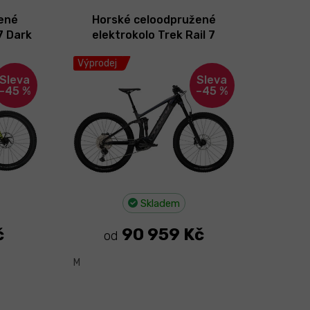
ené
Horské celoodpružené
7 Dark
elektrokolo Trek Rail 7
9" 2023
Deore/XT Eu Dark Prismatic
Výprodej
29" 2023
–45 %
–45 %
Skladem
č
90 959 Kč
od
M