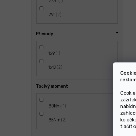
1
27,5"
2
29"
Převody
1
1x9
2
1x12
Cookie
reklam
Točivý moment
Cookie
zážite
nabídn
1
80Nm
zahlco
kolečk
2
85Nm
tlačít