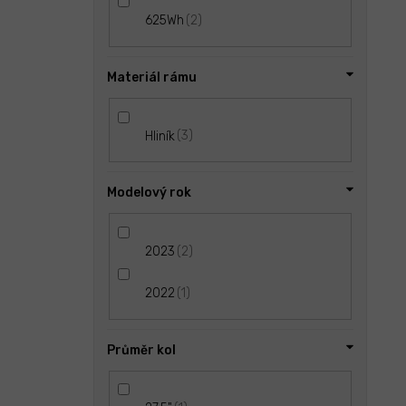
2
625Wh
Materiál rámu
3
Hliník
Modelový rok
2
2023
1
2022
Průměr kol