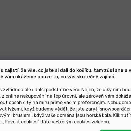
s zajistí, že vše, co jste si dali do košíku, tam zůstane a 
ě vám ukážeme pouze to, co vás skutečně zajímá.
s zvládnou ale i další podstatné věci. Nejen, že díky nim bu
k z online nakupování na top úrovni, ale zároveň vám dokáž
out obsah šitý na míru přímo vašim preferencím. Nebudeme
vat lyžemi, když budeme vědět, že jste zarytí snowboarďáci
ovými bruslemi, když vaše doména jsou horská kola. Kliknut
ko „Povolit cookies“ dáte veškerým cookies zelenou
.