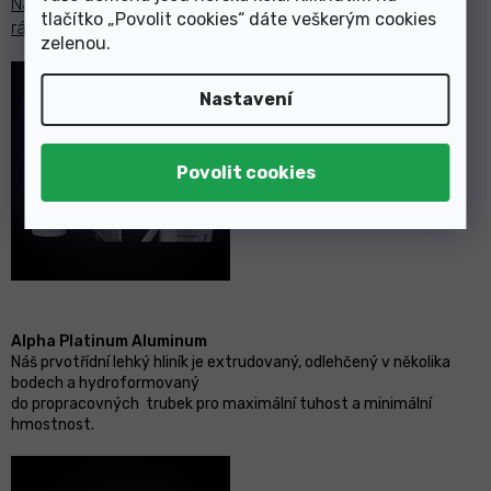
Navštivte dealera požádejte jej, aby Vám je naistaloval k
tlačítko „Povolit cookies“ dáte veškerým cookies
rámu a zapojil je.
zelenou
.
Nastavení
Alpha Platinum Aluminum
Náš prvotřídní lehký hliník je extrudovaný, odlehčený v několika
bodech a hydroformovaný
do propracovných trubek pro maximální tuhost a minimální
hmostnost.