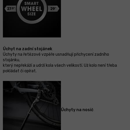
Úchyt na zadní stojánek
Úchyty na řetězové vzpěře usnadňují přichycení zadního
stojánku,
který nepřekáží a udrží kola všech velikostí. Už kolo není třeba
pokládat či opírat.
Úchyty na nosič