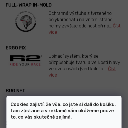
FULL-WRAP IN-MOLD
Ochranná výztuha z tvrzeného
polykarbonátu na vnitřní straně
helmy zvyšuje odolnost při ná
...
Číst
více
ERGO FIX
Upínací systém, který se
přizpůsobuje tvaru a velikosti hlavy
ve dvou osách (vertikální a
...
Číst
více
BUG NET
Zabraňuje vniknutí letajícímu hmyzu
Cookies zajistí, že vše, co jste si dali do košíku,
během jízdy.
tam zůstane a v reklamě vám ukážeme pouze
to, co vás skutečně zajímá.
X-PROTECT