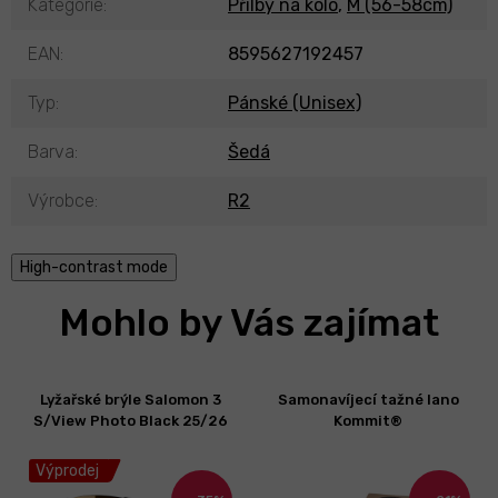
Kategorie
:
Přilby na kolo
,
M (56-58cm)
EAN
:
8595627192457
Typ
:
Pánské (Unisex)
Barva
:
Šedá
Výrobce
:
R2
High-contrast mode
Mohlo by Vás zajímat
Lyžařské brýle Salomon 3
Samonavíjecí tažné lano
S/View Photo Black 25/26
Kommit®
Výprodej