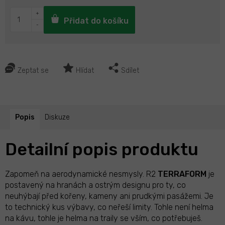
Přidat do košíku
Zeptat se
Hlídat
Sdílet
Popis
Diskuze
Detailní popis produktu
Zapomeň na aerodynamické nesmysly. R2
TERRAFORM
je
postavený na hranách a ostrým designu pro ty, co
neuhýbají před kořeny, kameny ani prudkými pasážemi. Je
to technický kus výbavy, co neřeší limity. Tohle není helma
na kávu, tohle je helma na traily se vším, co potřebuješ.