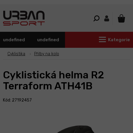
Přejít
na
obsah
NÁKU
KOŠÍ
undefined
undefined
Kategorie
Cyklistika
Přilby na kolo
Cyklistická helma R2
Terraform ATH41B
Kód: 27192457