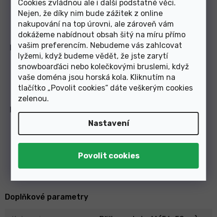
Cookies zvládnou ale i další podstatné věci.
Zvýšená bezpečnost zvětšením a
Nejen, že díky nim bude zážitek z online
zesílením kritických partií
nakupování na top úrovni, ale zároveň vám
dokážeme nabídnout obsah šitý na míru přímo
vašim preferencím. Nebudeme vás zahlcovat
EXTRA PADDING
lyžemi, když budeme vědět, že jste zarytí
Náhradní odnímatelné a pratelné
snowboarďáci nebo kolečkovými bruslemi, když
polstrování se síťovinou proti
vaše doména jsou horská kola. Kliknutím na
hmyzu.
tlačítko „Povolit cookies“ dáte veškerým cookies
zelenou
.
EASY LOCK
Nastavení
Jednoduché a rychlé zapínání
bezpečnostních pásků pod bradou
zlepšuje usazení na hlavě . S
...
Číst
více
Doplňkové parametry