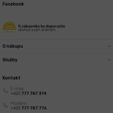
á
Facebook
p
a
t
í
% zákazníků by doporučilo
obchod svým známým
O nákupu
Služby
Kontakt
+420
777 787 374
+420
777 787 776