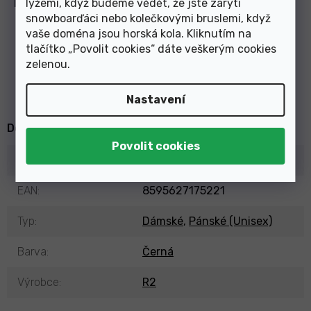
lyžemi, když budeme vědět, že jste zarytí
LED LIGHT
snowboarďáci nebo kolečkovými bruslemi, když
Odnímatelné bezpečnostní LED
vaše doména jsou horská kola. Kliknutím na
světlo poskytuje dobrou viditelnost
tlačítko „Povolit cookies“ dáte veškerým cookies
a zvyšuje pasivní ochranu
...
Číst
zelenou
.
více
Nastavení
Doplňkové parametry
Kategorie
:
Přilby na kolo
,
L (58-62cm)
EAN
:
8595627175221
Typ
:
Dámské
,
Pánské (Unisex)
Barva
:
Černá
Výrobce
:
R2