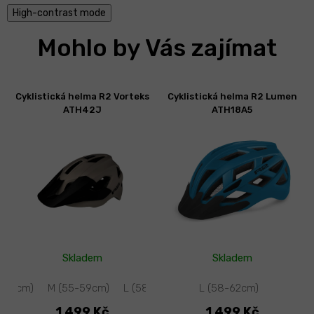
High-contrast mode
Mohlo by Vás zajímat
Cyklistická helma R2 Vorteks
Cyklistická helma R2 Lumen
ATH42J
ATH18A5
Skladem
Skladem
2-56cm)
M (55-59cm)
L (58-62cm)
L (58-62cm)
1 499 Kč
1 499 Kč