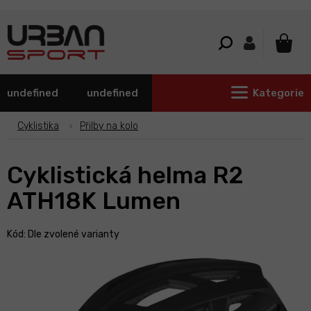
Přejít
na
obsah
NÁKU
KOŠÍ
undefined
undefined
Kategorie
Cyklistika
Přilby na kolo
Cyklistická helma R2
ATH18K Lumen
Kód:
Dle zvolené varianty