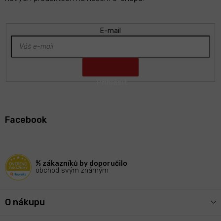
E-mail
Z
á
Facebook
p
a
t
í
% zákazníků by doporučilo
obchod svým známým
O nákupu