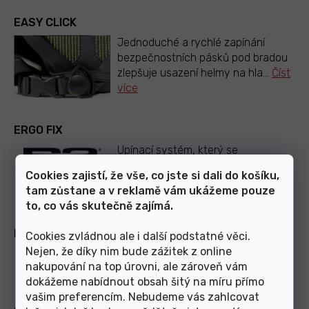
EASY CLICK
Jednoduché a rychlé zapínání
bezpečnostních pásků pod bradou
zlepšuje usazení helmy na hla
...
Číst
více
ERGO FIX
Upínací systém, který se
přizpůsobuje tvaru a velikosti hlavy
Cookies zajistí, že vše, co jste si dali do košíku,
ve dvou osách (vertikální a
...
Číst
tam zůstane a v reklamě vám ukážeme pouze
více
to, co vás skutečně zajímá.
BUG NET
Cookies zvládnou ale i další podstatné věci.
Nejen, že díky nim bude zážitek z online
Zabraňuje vniknutí letajícímu hmyzu
nakupování na top úrovni, ale zároveň vám
během jízdy.
dokážeme nabídnout obsah šitý na míru přímo
vašim preferencím. Nebudeme vás zahlcovat