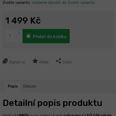
Zvolte variantu
můžeme doručit do
Zvolte variantu
1 499 Kč
Přidat do košíku
Zeptat se
Hlídat
Sdílet
Popis
Diskuze
Detailní popis produktu
Helma
LUMEN
je na zadní straně
vybavena LED
blikajícím