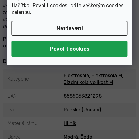
tlačítko „Povolit cookies“ dáte veškerým cookies
Kellys má právo na změnu informací, které se nachází na
zelenou
.
této stránce bez předchozího upozornění. Mezi
informacemi patří specifikace produktů, výbavy, modelů,
barev a materiálů.
Nastavení
Pro ověření specifikace pište na e-mail
obchod@urban-sport.cz
Doplňkové parametry
Elektrokola
,
Elektrokola M
,
Kategorie
:
Jízdní kola velikost M
EAN
:
8585053821298
Typ
:
Pánské (Unisex)
Materiál rámu
:
Hliník
Barva
:
Modrá
,
Šedá