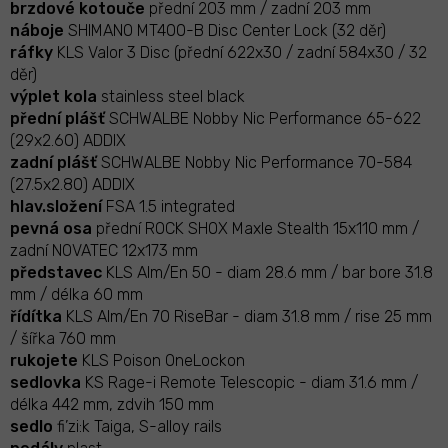
brzdové kotouče
přední 203 mm / zadní 203 mm
náboje
SHIMANO MT400-B Disc Center Lock (32 děr)
ráfky
KLS Valor 3 Disc (přední 622x30 / zadní 584x30 / 32
děr)
výplet kola
stainless steel black
přední plášť
SCHWALBE Nobby Nic Performance 65-622
(29x2.60) ADDIX
zadní plášť
SCHWALBE Nobby Nic Performance 70-584
(27.5x2.80) ADDIX
hlav.složení
FSA 1.5 integrated
pevná osa
přední ROCK SHOX Maxle Stealth 15x110 mm /
zadní NOVATEC 12x173 mm
představec
KLS Alm/En 50 - diam 28.6 mm / bar bore 31.8
mm / délka 60 mm
řídítka
KLS Alm/En 70 RiseBar - diam 31.8 mm / rise 25 mm
/ šířka 760 mm
rukojete
KLS Poison OneLockon
sedlovka
KS Rage-i Remote Telescopic - diam 31.6 mm /
délka 442 mm, zdvih 150 mm
sedlo
fi’zi:k Taiga, S-alloy rails