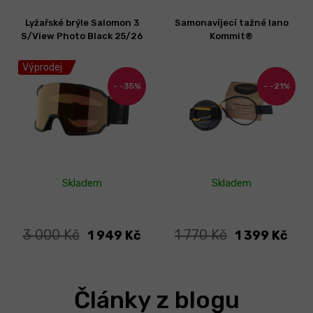
Lyžařské brýle Salomon 3
Samonavíjecí tažné lano
S/View Photo Black 25/26
Kommit®
Výprodej
-35%
-21%
Skladem
Skladem
3 000 Kč
1 770 Kč
1 949 Kč
1 399 Kč
Články z blogu