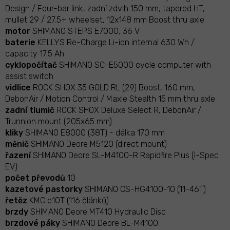
Design / Four-bar link, zadní zdvih 150 mm, tapered HT,
mullet 29 / 27.5+ wheelset, 12x148 mm Boost thru axle
motor
SHIMANO STEPS E7000, 36 V
baterie
KELLYS Re-Charge Li-ion internal 630 Wh /
capacity 17.5 Ah
cyklopočítač
SHIMANO SC-E5000 cycle computer with
assist switch
vidlice
ROCK SHOX 35 GOLD RL (29) Boost, 160 mm,
DebonAir / Motion Control / Maxle Stealth 15 mm thru axle
zadní tlumič
ROCK SHOX Deluxe Select R, DebonAir /
Trunnion mount (205x65 mm)
kliky
SHIMANO E8000 (38T) - délka 170 mm
měnič
SHIMANO Deore M5120 (direct mount)
řazení
SHIMANO Deore SL-M4100-R Rapidfire Plus (I-Spec
EV)
počet převodů
10
kazetové pastorky
SHIMANO CS-HG4100-10 (11-46T)
řetěz
KMC e10T (116 článků)
brzdy
SHIMANO Deore MT410 Hydraulic Disc
brzdové páky
SHIMANO Deore BL-M4100