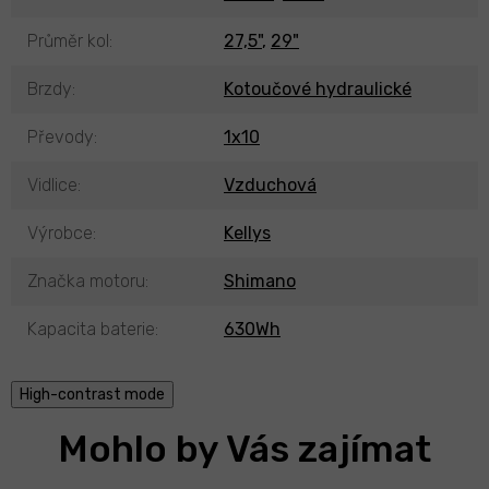
Průměr kol
:
27,5"
,
29"
Brzdy
:
Kotoučové hydraulické
Převody
:
1x10
Vidlice
:
Vzduchová
Výrobce
:
Kellys
Značka motoru
:
Shimano
Kapacita baterie
:
630Wh
High-contrast mode
Mohlo by Vás zajímat