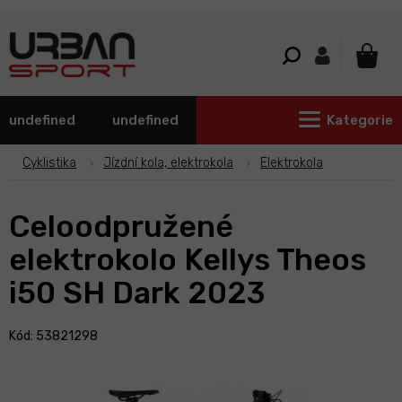
Přejít
na
obsah
NÁKU
KOŠÍ
undefined
undefined
Kategorie
Cyklistika
Jízdní kola, elektrokola
Elektrokola
Celoodpružené
elektrokolo Kellys Theos
i50 SH Dark 2023
Kód: 53821298