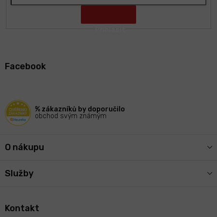
Z
á
Facebook
p
a
t
í
% zákazníků by doporučilo
obchod svým známým
O nákupu
Služby
Kontakt