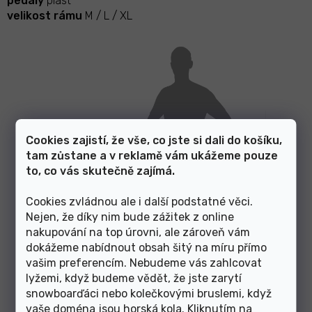
pedály
plast
velikost rámu
M / L / XL
Cookies zajistí, že vše, co jste si dali do košíku,
tam zůstane a v reklamě vám ukážeme pouze
to, co vás skutečně zajímá.
Cookies zvládnou ale i další podstatné věci.
Nejen, že díky nim bude zážitek z online
nakupování na top úrovni, ale zároveň vám
dokážeme nabídnout obsah šitý na míru přímo
vašim preferencím. Nebudeme vás zahlcovat
lyžemi, když budeme vědět, že jste zarytí
snowboarďáci nebo kolečkovými bruslemi, když
vaše doména jsou horská kola. Kliknutím na