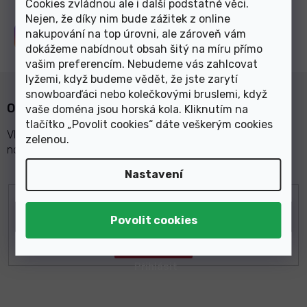
Cookies zvládnou ale i další podstatné věci.
Nejen, že díky nim bude zážitek z online
nakupování na top úrovni, ale zároveň vám
Sledujte nás na
Instagramu
dokážeme nabídnout obsah šitý na míru přímo
vašim preferencím. Nebudeme vás zahlcovat
lyžemi, když budeme vědět, že jste zarytí
snowboarďáci nebo kolečkovými bruslemi, když
Odebírat newsletter
vaše doména jsou horská kola. Kliknutím na
tlačítko „Povolit cookies“ dáte veškerým cookies
Vložte svůj e-mail a my vám budeme zasílat informace o
zelenou
.
nových produktech na našem e-shopu.
Nastavení
E-mail
Z