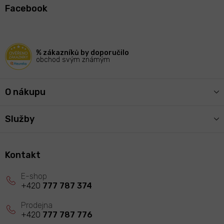
á
Facebook
p
a
t
í
% zákazníků by doporučilo
obchod svým známým
O nákupu
Služby
Kontakt
+420
777 787 374
+420
777 787 776