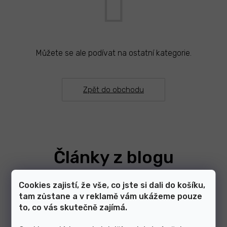
Můžete se ale podívat na ostatní kategorie.
Zpět do obchodu
Články z blogu
Cookies zajistí, že vše, co jste si dali do košíku,
Zobrazit další články
tam zůstane a v reklamě vám ukážeme pouze
to, co vás skutečně zajímá.