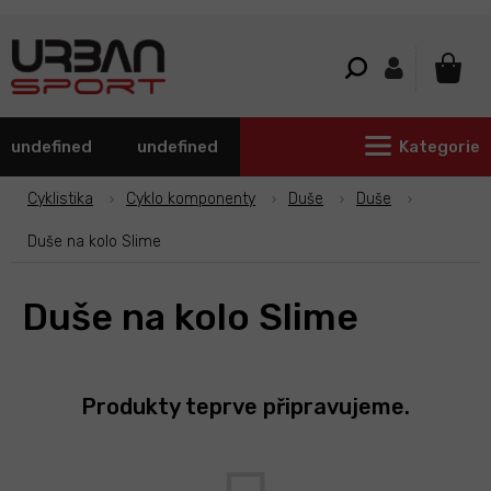
Přejít
na
obsah
NÁKU
KOŠÍ
undefined
undefined
Kategorie
Cyklistika
Cyklo komponenty
Duše
Duše
Duše na kolo Slime
Duše na kolo Slime
Produkty teprve připravujeme.