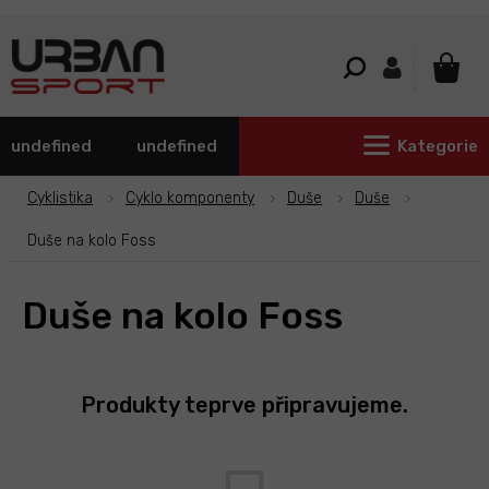
Přejít
na
obsah
NÁKU
KOŠÍ
undefined
undefined
Kategorie
Cyklistika
Cyklo komponenty
Duše
Duše
Duše na kolo Foss
Duše na kolo Foss
Produkty teprve připravujeme.