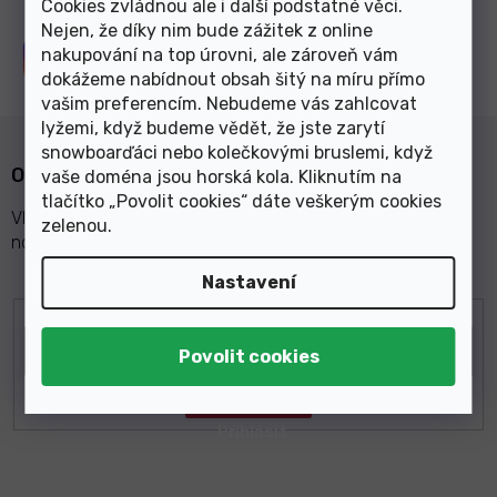
Cookies zvládnou ale i další podstatné věci.
Nejen, že díky nim bude zážitek z online
nakupování na top úrovni, ale zároveň vám
Sledujte nás na
Instagramu
dokážeme nabídnout obsah šitý na míru přímo
vašim preferencím. Nebudeme vás zahlcovat
lyžemi, když budeme vědět, že jste zarytí
snowboarďáci nebo kolečkovými bruslemi, když
Odebírat newsletter
vaše doména jsou horská kola. Kliknutím na
tlačítko „Povolit cookies“ dáte veškerým cookies
Vložte svůj e-mail a my vám budeme zasílat informace o
zelenou
.
nových produktech na našem e-shopu.
Nastavení
E-mail
Z