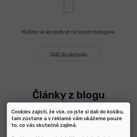
Můžete se ale podívat na ostatní kategorie.
Zpět do obchodu
Články z blogu
Cookies zajistí, že vše, co jste si dali do košíku,
Zobrazit další články
tam zůstane a v reklamě vám ukážeme pouze
to, co vás skutečně zajímá.