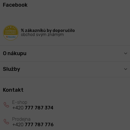
á
Facebook
p
a
t
í
% zákazníků by doporučilo
obchod svým známým
O nákupu
Služby
Kontakt
+420
777 787 374
+420
777 787 776