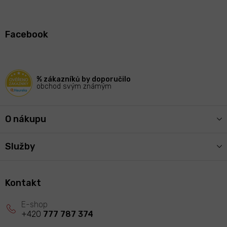
Z
á
Facebook
p
a
t
í
% zákazníků by doporučilo
obchod svým známým
O nákupu
Služby
Kontakt
+420
777 787 374