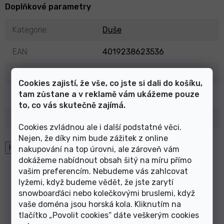
Doplňkové parametry
Kategorie
:
Duše
EAN
:
4019238623536
Průměr kol
:
27,5"
Cookies zajistí, že vše, co jste si dali do košíku,
tam zůstane a v reklamě vám ukážeme pouze
Ventilek
:
Auto
to, co vás skutečně zajímá.
Výrobce
:
Continental
Cookies zvládnou ale i další podstatné věci.
Nejen, že díky nim bude zážitek z online
High-contrast mode
nakupování na top úrovni, ale zároveň vám
dokážeme nabídnout obsah šitý na míru přímo
Mohlo by Vás zajímat
vašim preferencím. Nebudeme vás zahlcovat
lyžemi, když budeme vědět, že jste zarytí
snowboarďáci nebo kolečkovými bruslemi, když
vaše doména jsou horská kola. Kliknutím na
duše Continental MTB
duše Continental MTB 26
tlačítko „Povolit cookies“ dáte veškerým cookies
28/29 (47/62-622)
(47-559/62-559) AV/40mm