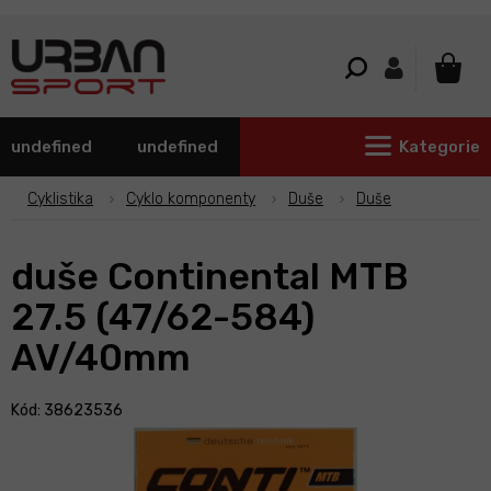
Přejít
na
obsah
NÁKU
KOŠÍ
undefined
undefined
Kategorie
Cyklistika
Cyklo komponenty
Duše
Duše
duše Continental MTB
27.5 (47/62-584)
AV/40mm
Kód: 38623536