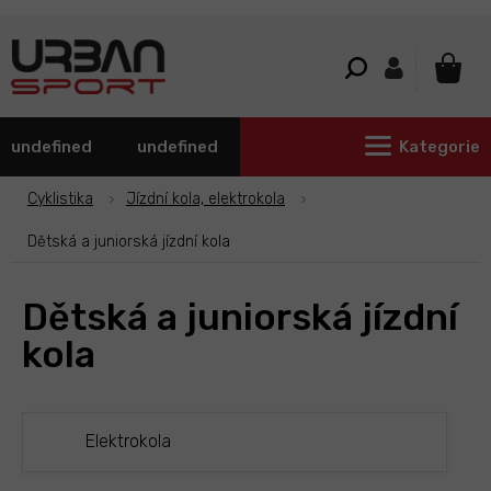
Přejít
na
obsah
NÁKU
KOŠÍ
undefined
undefined
Kategorie
Cyklistika
Jízdní kola, elektrokola
Dětská a juniorská jízdní kola
Dětská a juniorská jízdní
kola
Elektrokola