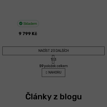
Skladem
9 799 Kč
NAČÍST 23 DALŠÍCH
S
1
3
t
O
r
59
položek celkem
v
á
l
NAHORU
n
á
k
d
o
v
a
á
c
n
Články z blogu
í
í
p
r