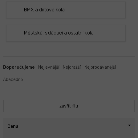
BMX a dirtová kola
Městská, skládací a ostatní kola
Ř
a
Doporučujeme
Nejlevnější
Nejdražší
Nejprodávanější
z
e
Abecedně
n
í
p
zavřít filtr
r
o
d
u
Cena
k