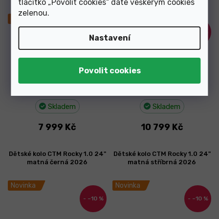
tlačítko „Povolit cookies“ dáte veškerým cookies
černá 2025
zelenou
.
Novinka
Novinka
–11 %
–10 %
Nastavení
Skladem
Skladem
7 999 Kč
10 799 Kč
Dětské kolo CTM Rocky 1.0 24"
Dětské kolo CTM Rocky 1.0 24"
matná černá 2026
matná stříbrná 2026
Novinka
Novinka
–10 %
–10 %