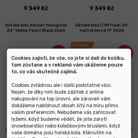
9 349 Kč
9 349 Kč
Dětské kolo Amulet Youngster
Dětské kolo CTM Flash 20"
24" Yellow Pearl/Black 2026
matná černá 11" 2026
Novinka
–15 %
–10 %
Cookies zajistí, že vše, co jste si dali do košíku,
tam zůstane a v reklamě vám ukážeme pouze
to, co vás skutečně zajímá.
Cookies zvládnou ale i další podstatné věci.
Nejen, že díky nim bude zážitek z online
nakupování na top úrovni, ale zároveň vám
Skladem
Skladem
dokážeme nabídnout obsah šitý na míru přímo
vašim preferencím. Nebudeme vás zahlcovat
11 449 Kč
6 749 Kč
lyžemi, když budeme vědět, že jste zarytí
snowboarďáci nebo kolečkovými bruslemi, když
Dětské kolo CTM Jerry 2.0 20"
Dětské kolo CTM Jerry 2.0 20"
vaše doména jsou horská kola. Kliknutím na
matná neonovooranžová/
matná stříbrná 11" 2026