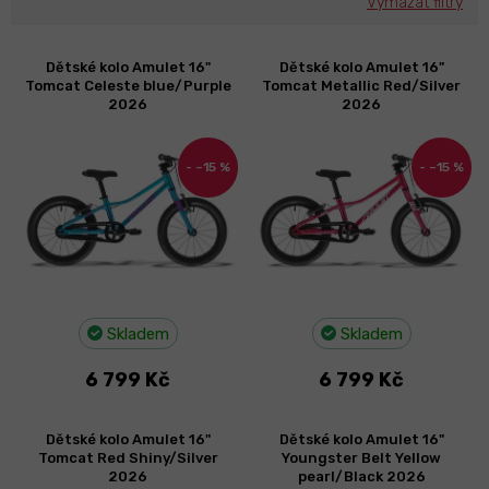
Vymazat filtry
V
Dětské kolo Amulet 16"
Dětské kolo Amulet 16"
ý
Tomcat Celeste blue/Purple
Tomcat Metallic Red/Silver
p
2026
2026
i
s
–15 %
–15 %
p
r
o
d
u
k
t
Skladem
Skladem
ů
6 799 Kč
6 799 Kč
Dětské kolo Amulet 16"
Dětské kolo Amulet 16"
Tomcat Red Shiny/Silver
Youngster Belt Yellow
2026
pearl/Black 2026