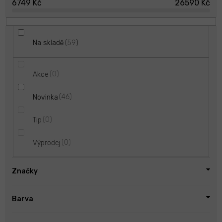
6749
Kč
26590
Kč
t
ů
59
Na skladě
0
Akce
46
Novinka
0
Tip
0
Výprodej
Značky
Barva