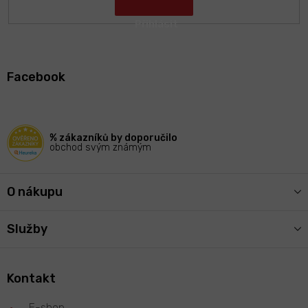
Z
á
Facebook
p
a
t
í
% zákazníků by doporučilo
obchod svým známým
O nákupu
Služby
Kontakt