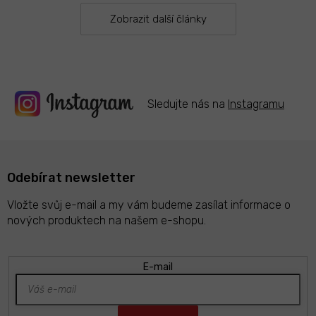
v
k
Zobrazit další články
y
v
ý
p
i
s
Sledujte nás na
Instagramu
u
Odebírat newsletter
Vložte svůj e-mail a my vám budeme zasílat informace o
nových produktech na našem e-shopu.
E-mail