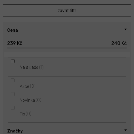
p
zavřít filtr
r
o
d
u
Cena
k
239
Kč
240
Kč
t
ů
1
Na skladě
0
Akce
0
Novinka
0
Tip
Značky