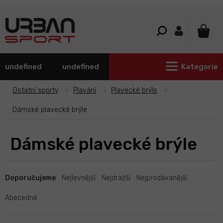
Přejít
na
obsah
NÁKU
KOŠÍ
undefined
undefined
Kategorie
Ostatní sporty
Plavání
Plavecké brýle
Dámské plavecké brýle
Dámské plavecké brýle
Ř
a
Doporučujeme
Nejlevnější
Nejdražší
Nejprodávanější
z
e
Abecedně
n
í