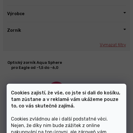
Výrobce
Zorník
Vymazat filtry
V
Optický zorník Aqua Sphere
ý
pro Eagle od -1,5 do -6,0
p
i
s
–40 %
p
Cookies zajistí, že vše, co jste si dali do košíku,
r
tam zůstane a v reklamě vám ukážeme pouze
o
to, co vás skutečně zajímá.
d
u
Cookies zvládnou ale i další podstatné věci.
k
Nejen, že díky nim bude zážitek z online
t
nakupování na top úrovni, ale zároveň vám