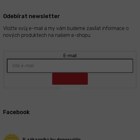
u
Odebírat newsletter
Vložte svůj e-mail a my vám budeme zasílat informace o
nových produktech na našem e-shopu.
E-mail
Z
á
Facebook
p
a
t
í
% zákazníků by doporučilo