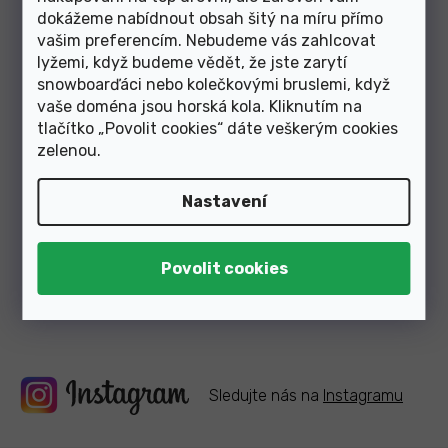
Skladem
ů
dokážeme nabídnout obsah šitý na míru přímo
vašim preferencím. Nebudeme vás zahlcovat
239 Kč
od
lyžemi, když budeme vědět, že jste zarytí
snowboarďáci nebo kolečkovými bruslemi, když
vaše doména jsou horská kola. Kliknutím na
1
položek celkem
O
tlačítko „Povolit cookies“ dáte veškerým cookies
v
zelenou
.
l
á
Články z blogu
d
Nastavení
a
c
í
p
Zobrazit další články
r
v
k
y
v
ý
Sledujte nás na
Instagramu
p
i
s