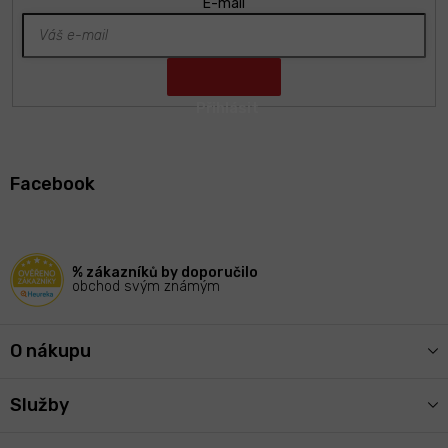
E-mail
Z
á
Facebook
p
a
t
í
% zákazníků by doporučilo
obchod svým známým
O nákupu
Služby