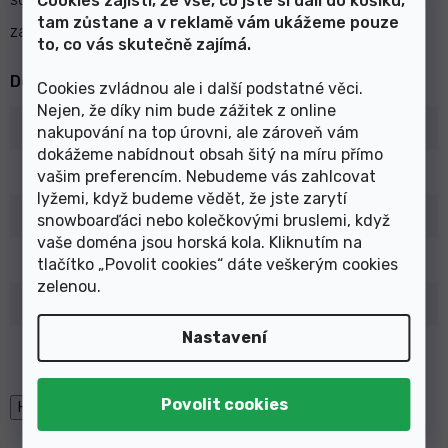
Cookies zajistí, že vše, co jste si dali do košíku,
tam zůstane a v reklamě vám ukážeme pouze
zapínání na suchý zip
to, co vás skutečně zajímá.
Doplňkové parametry
Cookies zvládnou ale i další podstatné věci.
Nejen, že díky nim bude zážitek z online
Kategorie
:
Cyklistické rukavice
nakupování na top úrovni, ale zároveň vám
dokážeme nabídnout obsah šitý na míru přímo
EAN
:
Zvolte variantu
vašim preferencím. Nebudeme vás zahlcovat
lyžemi, když budeme vědět, že jste zarytí
Typ
:
Dětské/Juniorské
snowboarďáci nebo kolečkovými bruslemi, když
vaše doména jsou horská kola. Kliknutím na
Barva
:
Růžová
,
Fialová
tlačítko „Povolit cookies“ dáte veškerým cookies
zelenou
.
Výrobce
:
Silvini
Nastavení
Varianta
:
Bezprstové
High-contrast mode