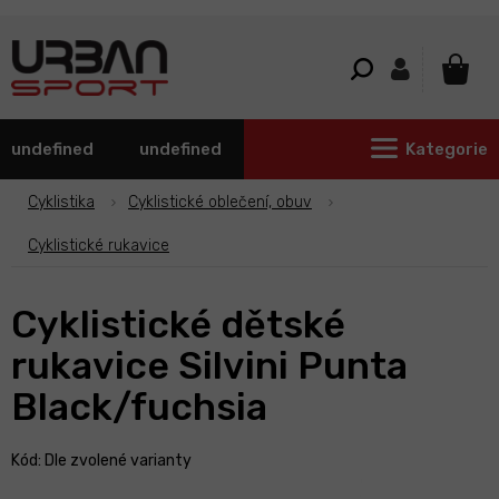
Přejít
na
obsah
NÁKU
KOŠÍ
undefined
undefined
Kategorie
Cyklistika
Cyklistické oblečení, obuv
Cyklistické rukavice
Cyklistické dětské
rukavice Silvini Punta
Black/fuchsia
Kód:
Dle zvolené varianty