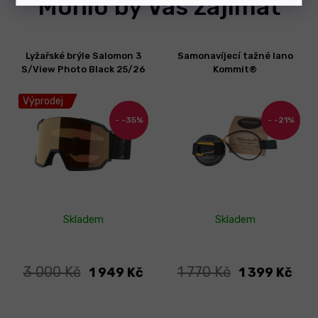
Mohlo by Vás zajímat
Lyžařské brýle Salomon 3
Samonavíjecí tažné lano
S/View Photo Black 25/26
Kommit®
Výprodej
-35%
-21%
Skladem
Skladem
3 000 Kč
1 770 Kč
1 949 Kč
1 399 Kč