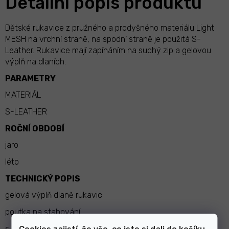
Detailní popis produktu
Dětské rukavice z pružného a prodyšného materiálu Light
MESH na vrchní straně, na spodní straně je použitá S-
Leather. Rukavice mají zapínáním na suchý zip a gelovou
výplň na dlaních.
PARAMETRY
MATERIÁL
S-LEATHER
ROČNÍ OBDOBÍ
jaro
léto
TECHNICKÝ POPIS
gelová výplň dlaně rukavic
poutka na stahování
sublimační potisk