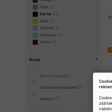
Hnědá
1
Šedá
7
Černá
26
13
zlatá
2
Stříbrná
7
tyrkysová
9
vínová
1
N
Brzdy
0
Bubnová (zadní)
Cookie
reklam
15
Kotoučové hydraulické
Cookie
11
Ráfkové
zážite
nabídn