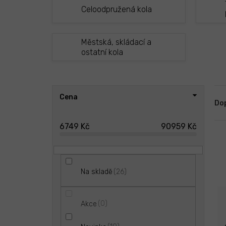
Celoodpružená kola
Městská, skládací a
ostatní kola
P
Ř
Cena
o
a
Do
s
z
t
e
6749
Kč
90959
Kč
r
n
V
a
í
ý
n
p
p
n
r
26
Na skladě
i
í
o
s
p
d
p
a
u
0
Akce
r
n
k
o
e
t