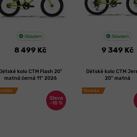
Skladem
Skladem
8 499 Kč
9 349 Kč
Dětské kolo CTM Flash 20"
Dětské kolo CTM Jerr
matná černá 11" 2026
20" matná
neonovooranžová/č
ovinka
Novinka
2025
–10 %