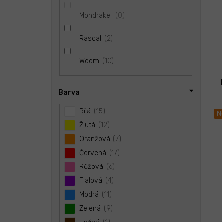
0
Mondraker
2
Rascal
10
Woom
Barva
Bílá
15
N
Žlutá
12
Oranžová
7
Červená
17
Růžová
6
Fialová
4
Modrá
11
Zelená
9