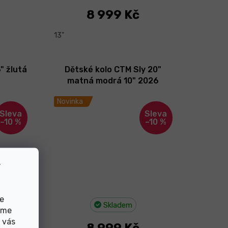
8 999 Kč
13"
" žlutá
Dětské kolo CTM Sly 20"
matná modrá 10" 2026
Novinka
–10 %
–10 %
v
de
Skladem
eme
 vás
8 999 Kč