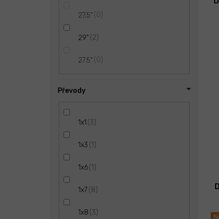
D
0
27,5"
2
29"
0
27.5"
Převody
3
1x1
1
1x3
1
1x6
D
8
1x7
3
1x8
N