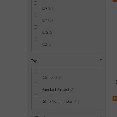
8
1x9
0
1x11
2
1x12
0
1x2
Typ
0
Dámské
2
Pánské (Unisex)
N
24
Dětské/Juniorské