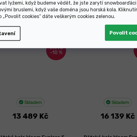
vat lyžemi, když budeme vědět, že jste zarytí snowboarďáci
ovými bruslemi, když vaše doména jsou horská kola. Kliknut
ko „Povolit cookies“ dáte veškerým cookies zelenou
.
ětské kolo Rascal Titanium
Dětské kolo Rascal Ti
20" 2026
24" 2026
tavení
ovinka
Novinka
–10 %
Skladem
Skladem
13 489 Kč
16 139 Kč