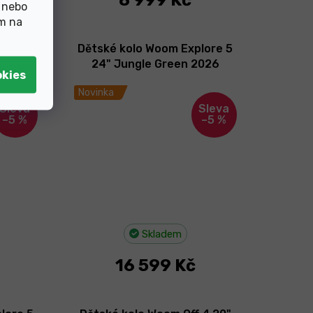
 nebo
ím na
tanium
Dětské kolo Woom Explore 5
24" Jungle Green 2026
Novinka
–5 %
–5 %
Skladem
16 599 Kč