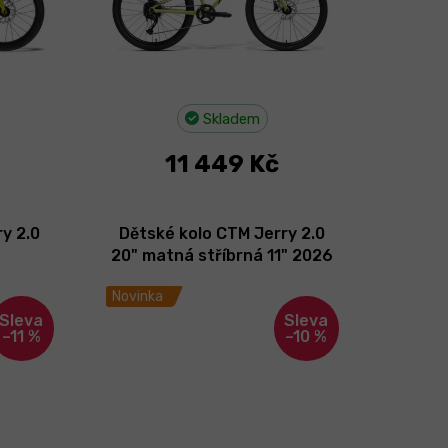
Skladem
11 449 Kč
y 2.0
Dětské kolo CTM Jerry 2.0
20" matná stříbrná 11" 2026
erná
Novinka
–11 %
–10 %