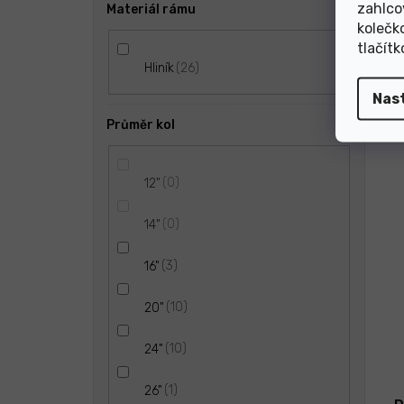
zahlco
Materiál rámu
kolečk
tlačít
D
26
Hliník
Nas
N
Průměr kol
0
12"
0
14"
3
16"
10
20"
10
24"
1
26"