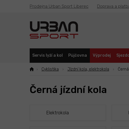
Přejít
Prodejna Urban Sport Liberec
Doprava a platb
na
obsah
Servis lyží a kol
Půjčovna
Výprodej
Sjezdo
Cyklistika
Jízdní kola, elektrokola
Černá 
Černá jízdní kola
Elektrokola