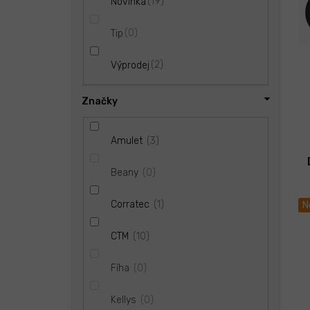
19
Novinka
d
l
ů
u
0
Tip
k
t
ů
2
Výprodej
Značky
3
Amulet
0
Beany
1
Corratec
N
10
CTM
0
Fíha
0
Kellys