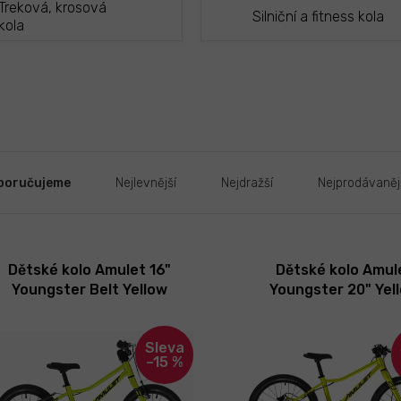
Treková, krosová
Silniční a fitness kola
kola
poručujeme
Nejlevnější
Nejdražší
Nejprodávaněj
Dětské kolo Amulet 16"
Dětské kolo Amul
Youngster Belt Yellow
Youngster 20" Yel
pearl/Black 2026
Pearl/Black 2026 - II.
–15 %