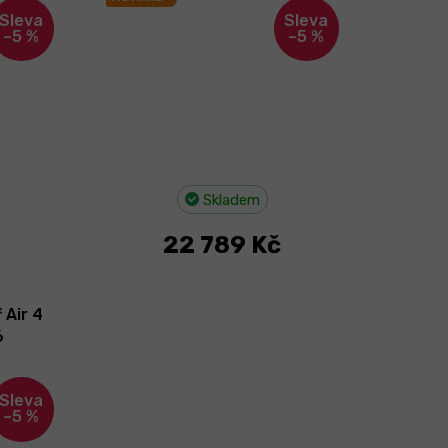
–5 %
–5 %
Skladem
22 789 Kč
 Air 4
6
–5 %