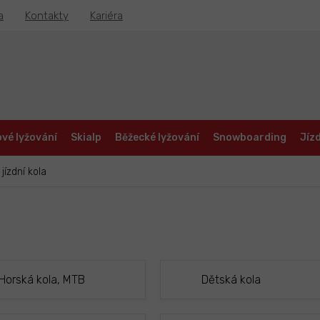
a
Kontakty
Kariéra
vé lyžování
Skialp
Běžecké lyžování
Snowboarding
Jízd
jízdní kola
Horská kola, MTB
Dětská kola