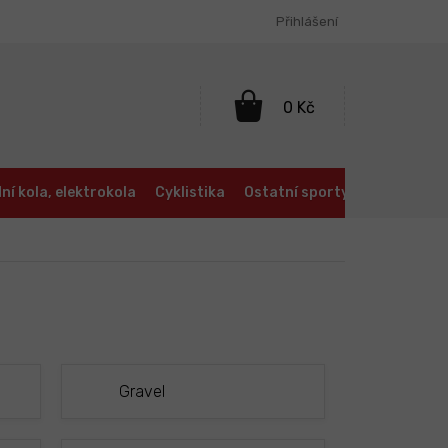
Přihlášení
NÁKUPNÍ
KOŠÍK
ní kola, elektrokola
Cyklistika
Ostatní sporty
Oblečení a
Gravel