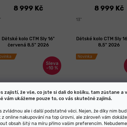
8 999 Kč
8 999 Kč
"
13"
Dětské kolo CTM Sly 16"
Dětské kolo CTM Sly 16
červená 8,5" 2026
8,5" 2026
ovinka
Novinka
–10 %
s zajistí, že vše, co jste si dali do košíku, tam zůstane a 
ě vám ukážeme pouze to, co vás skutečně zajímá.
s zvládnou ale i další podstatné věci. Nejen, že díky nim bu
Skladem
Skladem
k z online nakupování na top úrovni, ale zároveň vám dokáž
out obsah šitý na míru přímo vašim preferencím. Nebudeme
7 499 Kč
7 499 Kč