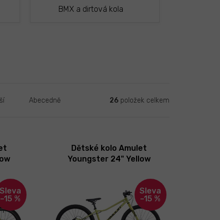
BMX a dirtová kola
26
položek celkem
ší
Abecedně
et
Dětské kolo Amulet
low
Youngster 24" Yellow
 Jakost
Pearl/Black 2026
–15 %
–15 %