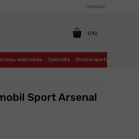
Přihlášení
NÁKUPNÍ
KOŠÍK
ní kola, elektrokola
Cyklistika
Ostatní sporty
Oblečení a
mobil Sport Arsenal