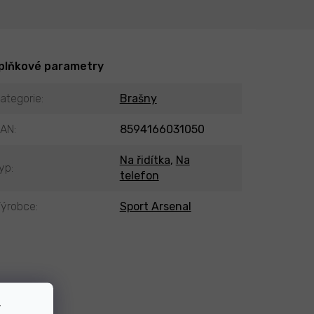
plňkové parametry
ategorie
:
Brašny
EAN
:
8594166031050
Na řidítka
,
Na
yp
:
telefon
ýrobce
:
Sport Arsenal
v