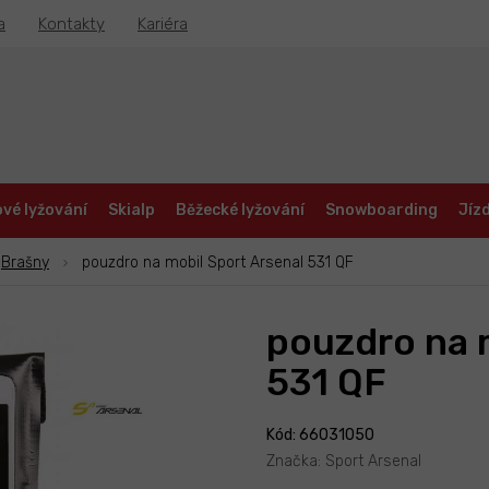
a
Kontakty
Kariéra
vé lyžování
Skialp
Běžecké lyžování
Snowboarding
Jízd
Brašny
pouzdro na mobil Sport Arsenal 531 QF
pouzdro na 
531 QF
Kód: 66031050
Značka:
Sport Arsenal