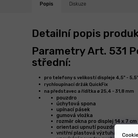
Popis
Diskuze
Detailní popis produ
Parametry Art. 531 P
střední:
pro telefony s velikostí displeje 4,5" - 5,5
rychloupínací držák QuickFix
na představec a řídítka ø 25,4 - 31,8 mm
pouzdro
úchytová spona
upínací pásek
gumová vložka
rozměr okna pro displej 14 x 7 cm 
orientaci upnutí pouzdra na držák
vnitřní plastová výztuha
Cookie