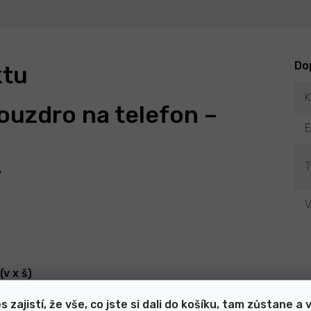
Do
ktu
K
ouzdro na telefon –
T
"
V
(v x š)
 lze měnit v úhlu 90° - na výšku / na šířku
s zajistí, že vše, co jste si dali do košíku, tam zůstane a 