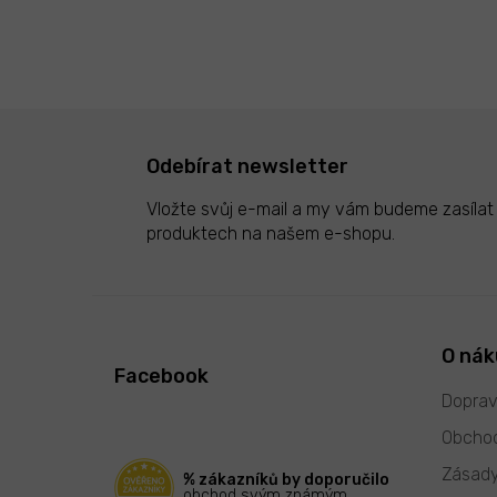
Odebírat newsletter
Vložte svůj e-mail a my vám budeme zasíla
produktech na našem e-shopu.
Z
á
p
O ná
Facebook
a
t
Doprav
í
Obchod
Zásady
% zákazníků by doporučilo
obchod svým známým