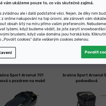
ě vám ukážeme pouze to, co vás skutečně zajímá.
ou pro dotažení
dra díky systému QuickFix
s zvládnou ale i další podstatné věci. Nejen, že díky nim bu
telefonním hovoru
k z online nakupování na top úrovni, ale zároveň vám dokáž
)
out obsah šitý na míru přímo vašim preferencím. Nebudeme
vat lyžemi, když budeme vědět, že jste zarytí snowboarďáci
ovými bruslemi, když vaše doména jsou horská kola. Kliknut
ko „Povolit cookies“ dáte veškerým cookies zelenou
.
tavení
Mohlo by Vás zajímat
ašna Sport Arsenal 701
brašna Sport Arsenal 
ová s pozdrem na mobil
podsedlová
CD