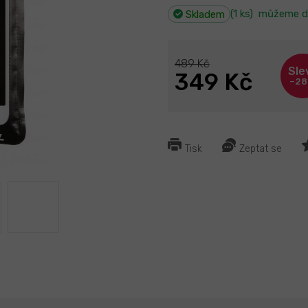
(1 ks)
můžeme d
Skladem
489 Kč
349 Kč
–28
Tisk
Zeptat se