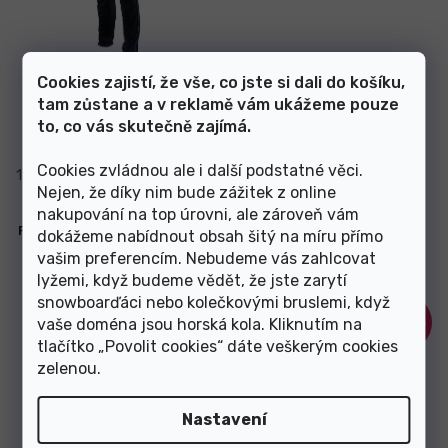
Cookies zajistí, že vše, co jste si dali do košíku,
Skladem
Skladem
tam zůstane a v reklamě vám ukážeme pouze
to, co vás skutečně zajímá.
1 789 Kč
899 Kč
Cookies zvládnou ale i další podstatné věci.
122-128
134-140
146-152
122-128
134-140
Nejen, že díky nim bude zážitek z online
nakupování na top úrovni, ale zároveň vám
Pánské elasťáky s membránou
Pánské elasťáky Silvini
dokážeme nabídnout obsah šitý na míru přímo
Movenza black-cloud
Rubenza black/cloud
vašim preferencím. Nebudeme vás zahlcovat
lyžemi, když budeme vědět, že jste zarytí
snowboarďáci nebo kolečkovými bruslemi, když
–34 %
–10 %
vaše doména jsou horská kola. Kliknutím na
tlačítko „Povolit cookies“ dáte veškerým cookies
zelenou
.
Nastavení