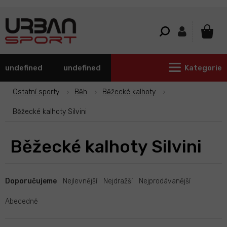
Přejít
na
obsah
NÁKU
KOŠÍ
undefined
undefined
Kategorie
Ostatní sporty
Běh
Běžecké kalhoty
Běžecké kalhoty Silvini
Běžecké kalhoty Silvini
Ř
a
Doporučujeme
Nejlevnější
Nejdražší
Nejprodávanější
z
e
Abecedně
n
í