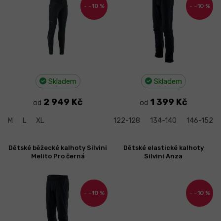
–10 %
–10 %
p
r
o
d
u
k
t
Skladem
Skladem
ů
2 949 Kč
1 399 Kč
od
od
M
L
XL
122-128
134-140
146-152
Dětské běžecké kalhoty Silvini
Dětské elastické kalhoty
Melito Pro černá
Silvini Anza
–10 %
–10 %