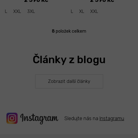
L
XXL
3XL
L
XL
XXL
8
položek celkem
O
v
l
á
Články z blogu
d
a
c
í
p
Zobrazit další články
r
v
k
y
v
ý
Sledujte nás na
Instagramu
p
i
s