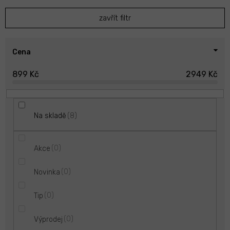
p
zavřít filtr
r
o
d
u
Cena
k
899
Kč
2949
Kč
t
ů
8
Na skladě
0
Akce
0
Novinka
0
Tip
0
Výprodej