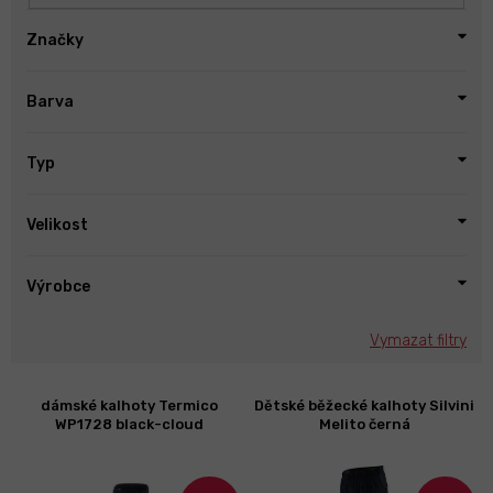
Značky
Barva
Typ
Velikost
Výrobce
Vymazat filtry
V
dámské kalhoty Termico
Dětské běžecké kalhoty Silvini
ý
WP1728 black-cloud
Melito černá
p
i
s