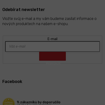
u
Odebírat newsletter
Vložte svůj e-mail a my vám budeme zasílat informace o
nových produktech na našem e-shopu.
E-mail
Z
á
Facebook
p
a
t
í
% zákazníků by doporučilo