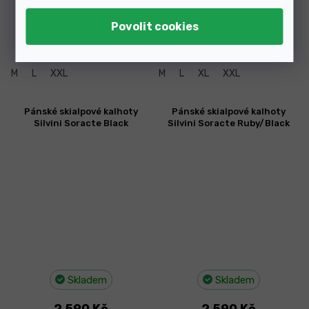
Skladem
Skladem
1 499 Kč
1 519 Kč
od
M
L
XXL
M
L
XL
XXL
Pánské skialpové kalhoty
Pánské skialpové kalhoty
Silvini Soracte Black
Silvini Soracte Ruby/Black
Skladem
Skladem
2 590 Kč
2 590 Kč